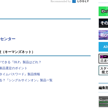
Recommended by
7日に新たなサイバーセキュリティ戦略を閣議決定して
ーセキュリティ」を戦略に掲げ、2020年までに3つ
システムを構築していくことを目指すものだ。取り
ビス提供者の任務保証
」「
リスクマネジメント
」「
参
ティセンター
か問題が起こったらスーパーマンのような優れた人
なが協力してそれぞれで問題に対処していこうとい
較（キーマンズネット）
陸するなら、いつ上陸するか、いま何をしているか
ができる『DLP』製品はどれ？
できます。国もNISCを中心に関係機関で協力し、
製品選定のポイント
内氏）
タイムパスワード』製品情報
取り組みを幾つか紹介。「サイバーセキュリティ意
る？『シングルサインオン』製品一覧
レビアニメ「約束のネバーランド」とのタイアップ
編集
子書籍、公式アプリでの無料配信などを行った。
えた取り組みでは「リスクマネジメントの促進」「横