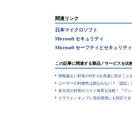
こうした中、政府は2018年7月2
いる。「持続的な発展のためのサイバ
関連リンク
の柱でサイバーセキュリティのエコ
日本マイクロソフト
組みを支える3本の柱とは、「
サー
Microsoft セキュリティ
加・連携・協働
」だ。
Microsoft セーフティとセキュリ
「新しい戦略を簡単に言えば、何
の活躍を期待するのではなく、みん
この記事に関連する製品／サービスを比
う考え方です。例えば、ゴジラが上
情報漏えい対策のPDCAを高速に回すこと
を近くにいる人が見て報告することが
ユーザーの利便性は損なわない？『認証』
調整、連携を進めていきます」（山
各方式の特長やコスト体系を比較！『ワン
その上で、山内氏は、最近行った
クラウド／オンプレ混在環境にも対応でき
識・行動強化プログラム」では、テ
や「安全・安心ハンドブック」の電
また、2020年の東京五輪を見据