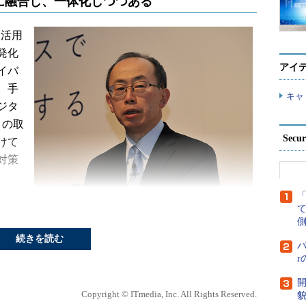
に融合し、一体化しつつある
に活用
発化
アイ
イバ
。手
キャ
ジタ
）の取
Secu
けて
対策
日本
内閣官房 内閣サイバーセキュリティセンター（NISC）
副センター長 内閣審議官 山内智生氏
側
ント
続きを読む
um 2019」の基調講演には、内閣官房 内閣サイバーセキュリティセ
パ
審議官の山内智生氏が登壇。「Society 5.0に向け取
策」と題して、政府が推進するセキュリティ戦略と
開
Copyright © ITmedia, Inc. All Rights Reserved.
貌