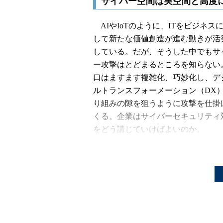
サイバー空間は実空間と高度
AIやIoTのように、ITをビジネス
して新たな価値創造が進む動きが活
している。だが、そうした中でもサ
ー攻撃はとどまるところを知らない
口はますます複雑化、巧妙化し、デ
ルトランスフォーメーション（DX
り組みの隙を狙うように攻撃を仕掛
くる。企業はサイバーセキュリティ
をどう講じていけばよいのか。
そんな問題意識の下で開催された
マイクロソフトのセキュリティイベ
「Microsoft Security For
ンター（NISC）の副センター長で内閣
り組むべきサイバーセキュリティ対
現状の取り組みを紹介した。