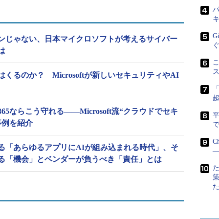
パ
ソフトの岡玄樹氏（執行役員常務 マーケティング
rosoftのアンドリュー・コンウェイ氏（ゼネラルマネ
G
ンじゃない、日本マイクロソフトが考えるサイバー
ーケティング）が、「デジタル革新の時代に取り組む
は
題して、企業が取り組むべきセキュリティ対策の要
こ
るのか？ Microsoftが新しいセキュリティやAI
ー空間は実空間と高度に融合し、一体化しつつある」
ドインダストリーなどの「ものづくり」、自動運転
ice 365ならこう守れる――Microsoft流“クラウドでセキ
などの「インフラ」といった取り組みからも分かる
事例を紹介
で
などで活用されるデータを通して、サイバー空間と現実
ている。
C
る「あらゆるアプリにAIが組み込まれる時代」、そ
―
る「機会」とベンダーが負うべき「責任」とは
における脅威の深刻化は、ビジネスや社会にとって
2015年にサイバーセキュリティ戦略を策定しまし
、新しい考え方で取り組むことが求められるように