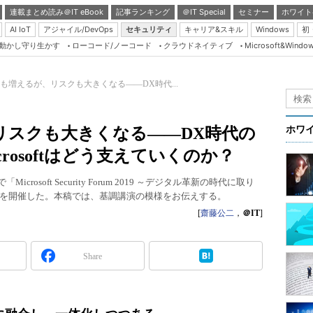
連載まとめ読み＠IT eBook
記事ランキング
＠IT Special
セミナー
ホワイト
AI IoT
アジャイル/DevOps
セキュリティ
キャリア&スキル
Windows
初
り動かし守り生かす
ローコード/ノーコード
クラウドネイティブ
Microsoft&Windo
Server & Storage
HTML5 + UX
も増えるが、リスクも大きくなる――DX時代...
Smart & Social
Coding Edge
リスクも大きくなる――DX時代の
ホワ
Java Agile
rosoftはどう支えていくのか？
Database Expert
rosoft Security Forum 2019 ～デジタル革新の時代に取り
Linux ＆ OSS
を開催した。本稿では、基調講演の模様をお伝えする。
Master of IP Networ
[
齋藤公二
，
＠IT
]
Security & Trust
Share
Test & Tools
Insider.NET
ブログ