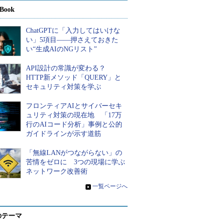
Book
ChatGPTに「入力してはいけな
い」5項目――押さえておきた
い“生成AIのNGリスト”
API設計の常識が変わる？
HTTP新メソッド「QUERY」と
セキュリティ対策を学ぶ
フロンティアAIとサイバーセキ
ュリティ対策の現在地 「17万
行のAIコード分析」事例と公的
ガイドラインが示す道筋
「無線LANがつながらない」の
苦情をゼロに 3つの現場に学ぶ
ネットワーク改善術
»
一覧ページへ
のテーマ