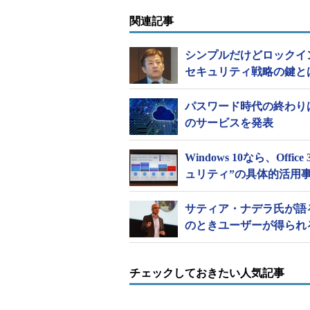
関連記事
また、それを受けて、日本マイクロ
＆オペレーションズ部門担当）とMic
シンプルだけどロックイ
ージャ セキュリティプロダクトマ
セキュリティ戦略の鍵と
べきサイバーセキュリティ対策」と
件とソリューションを解説した。
パスワード時代の終わりはく
のサービスを発表
NISCの山内氏はまず、「サイバ
と現状を報告。これは、コネクテッ
Windows 10なら、Off
などの「移動」、スマートシティー
ュリティ”の具体的活用
ように、IoTやAI、ロボティクス
空間の区別がなくなったことを指し
サティア・ナデラ氏が語
のときユーザーが得られ
その上で山内氏は「サイバー空間
直接的な脅威になっています。政府は
たが、脅威に対処していくためには
チェックしておきたい人気記事
なりました」と指摘した。