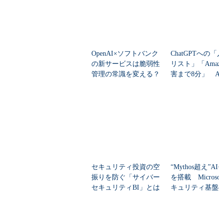
OpenAI×ソフトバンク
ChatGPTへの
の新サービスは脆弱性
リスト」「Amaz
管理の常識を変える？
害まで8分」 A
それとも期待先行？
セキュリティの
提”が崩壊
セキュリティ投資の空
“Mythos超え”
振りを防ぐ「サイバー
を搭載 Micros
セキュリティBI」とは
キュリティ基盤
とは？
持続的な成長のために重要に