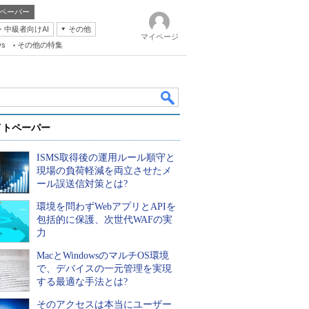
ペーパー
・中級者向けAI
その他
マイページ
ws
その他の特集
イトペーパー
ISMS取得後の運用ルール順守と
現場の負荷軽減を両立させたメ
ール誤送信対策とは?
環境を問わずWebアプリとAPIを
k
包括的に保護、次世代WAFの実
力
MacとWindowsのマルチOS環境
で、デバイスの一元管理を実現
する最適な手法とは?
そのアクセスは本当にユーザー