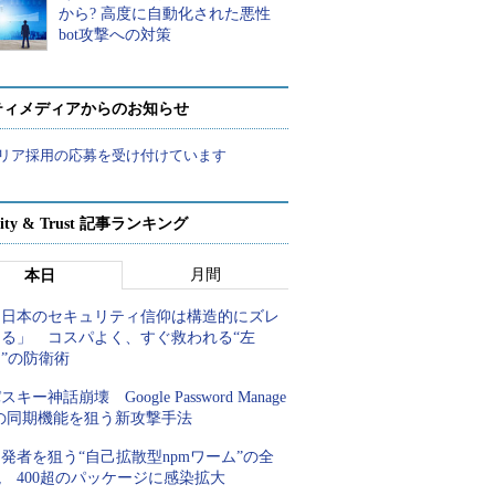
から? 高度に自動化された悪性
bot攻撃への対策
ティメディアからのお知らせ
リア採用の応募を受け付けています
rity & Trust 記事ランキング
月間
本日
「日本のセキュリティ信仰は構造的にズレ
てる」 コスパよく、すぐ救われる“左
”の防衛術
スキー神話崩壊 Google Password Manage
rの同期機能を狙う新攻撃手法
発者を狙う“自己拡散型npmワーム”の全
 400超のパッケージに感染拡大