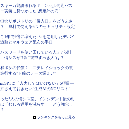
スキー万能説破れる？ Google同期パス
キー実装に見つかった“想定外の穴”
itHubリポジトリの「侵入口」をどうふさ
ぐ？ 無料で使える6つのセキュリティ設定
こ1年で7倍に増えたn8nを悪用したデバイ
ス追跡とマルウェア配布の手口
「パスワードを使い回している人」が6割
超 情シスが“特に警戒すべき人”は？
平和ボケの代償？ ニチレイショックの裏
進行する“ド級のデータ漏えい”
hatGPTに「入力してはいけない」5項目―
押さえておきたい“生成AIのNGリスト”
たった3人の情シス室、インシデント後の対
策は「むしろ運用を減らす」 どう強化し
た？
»
ランキングをもっと見る