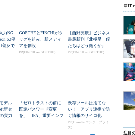
＠IT e
「入力NG
GOETHEとFINCHIがタ
【西野亮廣】ビジネス
on S3侵
ッグを組み、新メディ
書最新刊『北極星 僕
I普及で
アを創設
たちはどう働くか』
“前
PR(FINCHI on GOETHE)
PR(FINCHI on GOETHE)
AIモデル
「ゼロトラストの前に
既存ツールは捨てな
oft新セ
既定パスワード変更
い！ アプリ連携で防
の実力
を」 IPA、重要インフ
ぐ情報のサイロ化
ラを守る「最低限のセ
PR(ITmedia エンタープライ
ズ)
キュリティ」を刷新
なる「サイバーセキュリティのエコシステム」
注目