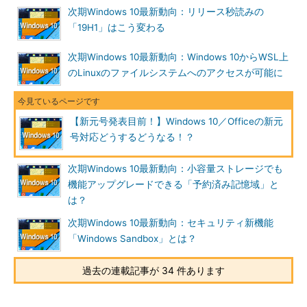
ンは多かれ少なかれ、新元号対応の更新プログラムの影響を受け
次期Windows 10最新動向：リリース秒読みの
る。
「19H1」はこう変わる
そして新元号に対する優先順位は、人それぞれだ。公的な書類
次期Windows 10最新動向：Windows 10からWSL上
を作るため、新元号対応が必須という場合から、平成が終わった
のLinuxのファイルシステムへのアクセスが可能に
のに平成のままではカッコ悪いので対応させたい、あるいは西暦
を使っているので元号は不要と、さまざまである。新元号への対
応の必要性は、ユーザーによって違い、必ずしも社内ルールや慣
【新元号発表目前！】Windows 10／Officeの新元
習だけでは決定できないことがある。
号対応どうするどうなる！？
もう一つは、MicrosoftからWindows OS／Office向けの新元号
次期Windows 10最新動向：小容量ストレージでも
対応の更新プログラムの提供後、日本国内では10日間の長期にわ
機能アップグレードできる「予約済み記憶域」と
たる休み（ゴールデンウイーク）に入る。さらに、この休みの間
は？
に新元号が有効になり、連休明けには、新元号になっていること
だ。
次期Windows 10最新動向：セキュリティ新機能
「Windows Sandbox」とは？
新元号の対策に必ずしも何らかの作業が必要になるわけでもな
いが、このタイミングでPCにトラブルが起こり、PCや特定のア
過去の連載記事が 34 件あります
プリが動かないといった問題が発生すると、休み前の貴重な時間
を浪費したり、場合によっては残業や休日を出勤したりしなけれ