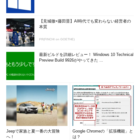
Outlookなどもそうだが、WordやPowerPointではヘッダ、フッタ
に印刷日時を入れることができる。これらの日時表示では、和暦
の表示も可能だ。また、AccessやExcelでは、テキストで表現さ
【見城徹×藤田晋】AI時代でも変わらない経営者の
れた日付を読み込む際に文字列ではなく日時情報として読み込む
本質
機能がある。和暦を含むさまざまな形式で表現された日時情報を
PR(FINCHI on GOETHE)
解釈して内部形式に変換することで、正しく比較や日数計算など
の処理が行われることになる。
最新ビルドを詳細レビュー！ Windows 10 Technical
Preview Build 9926がやってきた ...
では、元号の変更は、どんなところに影響を及ぼすのだろう
か？ 一つは、前述のようにWindows OSやアプリケーション自
体である。
さらに、フォントがある。UnicodeやJISコードには、元号を
一文字で表現する文字（Unicodeなどでは合字という）がある。
例えば、「平成」を全角1文字分にまとめたようなものだ。新元
号が決まらないと文字の字形は決まらないものの、すでに新元号
の合字に割り当てるコードはU+32FFとして決定している。これ
に応じて、文字を表示するためのフォントファイルも更新が必要
Jeepで家族と夏一番の大冒険
Google Chromeの「拡張機能」と
になる。
へ！
は？