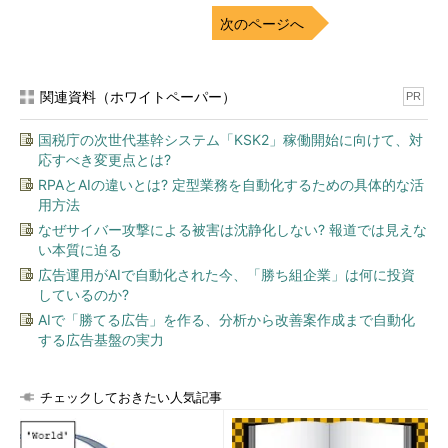
ばならない可能性もある。あるいは、休み明けから業務が山積み
次のページへ
という可能性もあり得るだろう。
新元号とWindows OS／Officeの更新プログラムの関係などを
理解し、更新プログラムの適用によって何が起きるのかを理解す
関連資料（ホワイトペーパー）
PR
ることで、トラブルが起こったときに状況を把握しやすくなるは
ずだ。
国税庁の次世代基幹システム「KSK2」稼働開始に向けて、対
応すべき変更点とは?
元号が変わるということ
RPAとAIの違いとは? 定型業務を自動化するための具体的な活
用方法
以後の説明を確実にする上で、コンピュータと元号の関係につ
なぜサイバー攻撃による被害は沈静化しない? 報道では見えな
いて復習しておきたい。コンピュータで日付時刻の情報を扱うこ
い本質に迫る
とは少なくない。多くの帳票、伝票には日時が記録されている
広告運用がAIで自動化された今、「勝ち組企業」は何に投資
し、文書などにも作成日や改定日などの情報が記載される他、
しているのか?
「平成32年度予算」など、将来のことについて記述する場合に
AIで「勝てる広告」を作る、分析から改善案作成まで自動化
は、日時を記載して対象範囲を明確にすることがある。
する広告基盤の実力
こうした日付時刻の情報は、コンピュータ内部では、計算など
チェックしておきたい人気記事
が行いやすい形にしてあるが、表示する場合には、人間が理解で
きる形式に変換する必要がある。しかし、日付の表現について