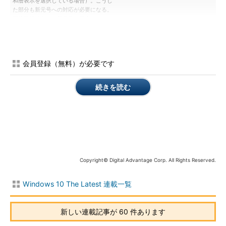
和暦表示を選択している場合）。こうし
た部分も新元号への対応が必要になる。
原稿執筆時点では新元号が発表されてい
ないこともあり、2019年5月のカレンダ
ーを表示しても「平成31年5月」と平成
表示となっている。
会員登録（無料）が必要です
新元号の対応には更新プログラムの適用が必要
続きを読む
Windows OSやアプリケーションを新元号に対応させるには、
多くの場合、更新プログラムの適用などが必要になる。
新元号対応に関する情報提供方法につきまして
（Microsoft）
2019年5月の新元号への変更に関する更新
（Microsoft）
Copyright© Digital Advantage Corp. All Rights Reserved.
日本の新元号に関するOfficeの更新プログラム
（Microsoft）
Windows 10 The Latest 連載一覧
もちろん、世の中には日付とはまったく関係のないアプリケー
新しい連載記事が 60 件あります
ションもある。しかし、何らかの形で日付を扱うアプリケーショ