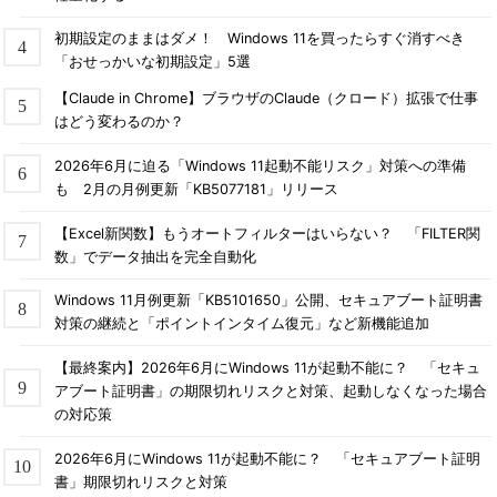
初期設定のままはダメ！ Windows 11を買ったらすぐ消すべき
「おせっかいな初期設定」5選
【Claude in Chrome】ブラウザのClaude（クロード）拡張で仕事
はどう変わるのか？
2026年6月に迫る「Windows 11起動不能リスク」対策への準備
も 2月の月例更新「KB5077181」リリース
【Excel新関数】もうオートフィルターはいらない？ 「FILTER関
数」でデータ抽出を完全自動化
Windows 11月例更新「KB5101650」公開、セキュアブート証明書
対策の継続と「ポイントインタイム復元」など新機能追加
【最終案内】2026年6月にWindows 11が起動不能に？ 「セキュ
アブート証明書」の期限切れリスクと対策、起動しなくなった場合
の対応策
2026年6月にWindows 11が起動不能に？ 「セキュアブート証明
書」期限切れリスクと対策