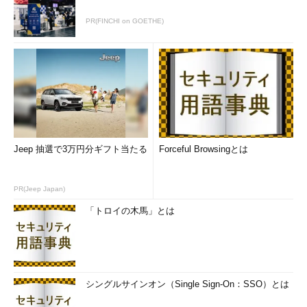
PR(FINCHI on GOETHE)
Windows OSの元号に関する基本的な情報
Windows OSは、元号に関する情報を持ち、アプリケーショ
ンに対して、日付の表示や解釈などの機能を提供する。
Jeep 抽選で3万円分ギフト当たる
Forceful Browsingとは
コンピュータ内部では、時刻を全て秒として扱っているなど、
計算処理を元にした内部形式が使われている。ユーザーに日付情
PR(Jeep Japan)
報などを提示する際に、変換規則を使って、人間に理解できる形
式にする必要がある。こうした機能は、Windows OS自体がアプ
「トロイの木馬」とは
リケーションに提供する機能として用意されていて、簡易にはこ
れを使うことが多い。しかし、内部で独自の処理が必要などで、
独自の日付処理機能を持つアプリケーションも存在する。例えば
Excelは、過去の経緯などから、Windows OSとは違う形で時刻
シングルサインオン（Single Sign-On：SSO）とは
データを保持し、その表示のための変換機能も独自に持つ。