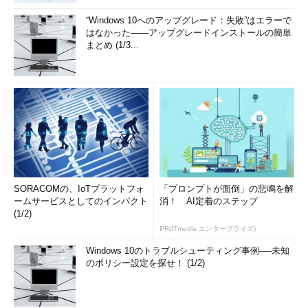
ただし、Microsoftのほとんどのソフトウェアでは、これまで
“Windows 10へのアップグレード：失敗”はエラーで
の元号に対応するために基本的な仕組みはすでに組み込まれてい
はなかった――アップグレードインストールの簡単
る。また、新元号の開始時期も2019年5月1日以後とされている
まとめ (1/3...
が、肝心な元号そのものが未発表であるため、その部分が抜けた
状態になっている（独自の日付処理機能を持つソフトウェアで
も、元号の基本情報は、Windows OSが持つ情報を利用している
ことが多い）。また、2019年2月時点のWindows 10では、基本的
な仕組みはあるものの、新元号に関するレジストリ情報がないた
め、以前と同じく、平成が最後の元号となっていて、2020年を
和暦で表示させると「平成32年」となる。ただし、後述するよ
うにレジストリを設定すれば、新元号を有効にしたテストを行う
ことは可能だ。
SORACOMの、IoTプラットフォ
「プロンプトが面倒」の悲鳴を解
ームサービスとしてのインパクト
消！ AI定着のステップ
同様に、Windows OSや付属アプリケーションで日付関連の処
(1/2)
理を行う.NET Frameworkも新元号対応の仕組みは組み込まれて
PR(ITmedia エンタープライズ)
いるものの、Windows OS側で新元号名が設定されないと、新元
Windows 10のトラブルシューティング事例──未知
号で表現された和暦の日付情報を正しく内部形式に変換すること
のポリシー設定を探せ！ (1/2)
などができない他、日付の比較や計算などを正しく行えなくな
る。.NET Framework自体をユーザーが直接使うことはないが、