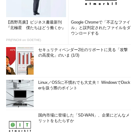
用するソフトウェアなどにも影響が及ぶ。
新元号に対してマイクロソフトは何をしてくれるのか？
【西野亮廣】ビジネス書最新刊
Google Chromeで「不正なファイ
マイクロソフトは、新元号への対応として以下のソフトウェア
『北極星 僕たちはどう働くか』
ル」と誤判定されたファイルをダ
ウンロードする
などのアップデートを予定している。
PR(FINCHI on GOETHE)
Windows（Windows 7～10が対象）
セキュリティベンダー2社のリポートに見る「攻撃
.NET Framework（Ver.3.5、4.5.2、4.6以降）
の高度化」のいま (1/3)
パッケージ版Office（2010～2019）、Office 365
サービス（Microsoft Azureなど）
Linux／OSSに不慣れでも大丈夫！ WindowsでDock
対象は、2019年5月1日時点で延長サポートが終了していない製
erを扱う際のポイント
品となる。つまり、サポートの終了した製品については、新元号
への対応は何も行われない。また、Microsoftは、サポート対象
であっても、シフトJIS関連の機能については、新元号への対応
は行われないとしている。これは、具体的には、新元号を表す
国内市場に登場した「SD-WAN」、企業にどんなメ
「合字」などには、シフトJISのコードを割り当てるなどの仕様
リットをもたらすか
の変更が行われないことになる（Unicodeの文字コードやそのフ
ォントはサポートされる。ただしマイクロソフトが配布していな