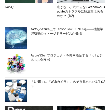
NoSQL
進まない、終わらないWindows U
pdateのトラブルに解決策はある
のか？ (1/2)
AWS／Azure上でTensorFlow、CNTKを――機械学
習環境のマネージドサービスが登場
AzureでIoTプロジェクトを共同検証する「IoTビジ
ネス共創ラボ」
「LINE」に「Webカメラ」、のぞき見られた1月 (1/
3)