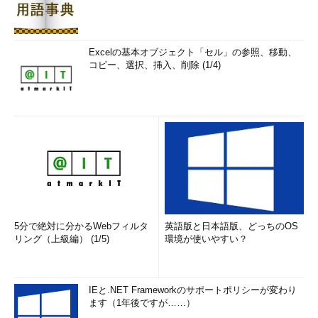
この他にもう一つ重要な点は、ユーザーからのキーボード入力
や文字列などとして表現された日付情報を正しく解釈する機能
だ。こちらも、Windows OS（.NET Framework）が基本的な機
Excelの基本オブジェクト「セル」の参照、移動、
能を提供している。
コピー、選択、挿入、削除 (1/4)
しかし、世の中には、さまざまな日付の表現方法があり、日付
情報を解釈する機能は、さまざまな表現に対応できる必要があ
る。例えば、元号が始まった年を「元年」と表記することが多
い。平成1年を平成元年と表記することは比較的普通に見掛け
る。日付を正しく解釈するとは「平成元年12月31日」と「平成1
年12月31日」がどちらも内部表現の「1989年12月31日」である
と変換できることだ。
この他に必要な機能としては、日付に関する処理がある。「平
5分で絶対に分かるWebフィルタ
英語版と日本語版、どっちのOS
成元年1月8日」と「昭和64年1月8日」はどちらが前になるのか
リング（上級編） (1/5)
環境が使いやすい？
といった比較を正しく行える必要がある。あるいは、「昭和64
年1月7日」の翌日の日付といった問題にも答えられなければなら
ない。
IEと.NET Frameworkのサポートポリシーが変わり
ます（1年後ですが……）
何らかの形で日付を扱うプログラムは少なくない。Excelや