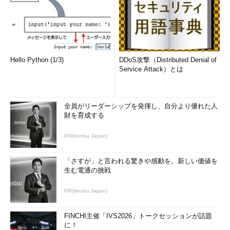
は、言語や地域による違いがある。
例えば、米国英語では、月を数字ではなく、月名で表現するこ
ともあるし、数字を並べて表現する場合でも「月/日/年」の並び
が使われることが多い。これに対して、日本国内では、月名を使
うことはほとんどなく、数字を並べる場合には「年/月/日」の順
Hello Python (1/3)
DDoS攻撃（Distributed Denial of
Service Attack）とは
番が使われることが多い。
こうした日付時刻の表現形式の一つに元号を使うものがある。
便宜上、これを「和暦表示」と呼ぶ。例えば、「平成31年1月1
全員がリーダーシップを発揮し、自分より優れた人
日」といった表現が使われる。元号は、西暦とは直接の関係はな
財を育成する
く、元年を元に変換を行う。例えば、平成元年は1989年であり、
PR(dentsu Japan)
こうした情報を元に西暦との変換を行う。Windows OS内には、
こうした変換を行うための基本的な情報が登録されている。
「さすが」と言われる驚きや感動を。新しい価値を
生む電通の挑戦
PR(dentsu Japan)
FINCHI主催「IVS2026」トークセッションが話題
に！