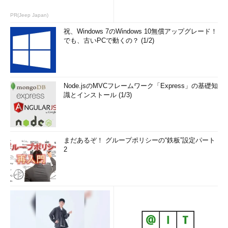
PR(Jeep Japan)
祝、Windows 7のWindows 10無償アップグレード！
でも、古いPCで動くの？ (1/2)
元号と対応するUnicode漢字コード
Node.jsのMVCフレームワーク「Express」の基礎知
新元号を1文字で表す合字はUnicodeのU+32FFとしてすでに
識とインストール (1/3)
予約されており、それが使われることになっている（Unico
deについては、Tech Basics「
Unicode（ユニコード）
」参
照のこと）。そのため、フォントベンダーが対応すれば漢字
1文字で表示できる。Microsoftは、Windows OSやOfficeな
どに含めて配布していたフォントについては、このための更
まだあるぞ！ グループポリシーの“鉄板”設定パート
新を行うことになっている。しかし、サードパーティー製の
2
フォントについては、フォントベンダーの対応待ちになる。
また、Windows OSなどに関連する「サービス」にも影響があ
る。Outlookと同じような予定表機能がある「Outlook.com」も
新元号の影響を受ける。Windows Azureやその他のMicrosoftの
サービスにも影響があるだろう。その他、ソフトウェア開発に利