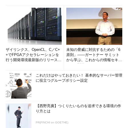
いフォントについては、当然ながらサポート対象外であり、フォ
ントベンダーが対応しない限り表示できない）。
日本語Windows OSで日本語テキスト文字を扱う場合、たいて
いの場合はシフトJISコードになっているので（テキストとして
保存させると、多くのアプリは、デフォルトではシフトJISコー
ドで保存する）、テキストファイルでデータをやりとりしている
と、新元号（に対応する1文字の漢字文字）がそのままでは表現
ザイリンクス、OpenCL、C／C+
未知の脅威に対抗するための「6
できないことになる。新元号だけは漢字2文字で表現するか、テ
+でFPGAアクセラレーションを
原則」――ガートナー サミット
行う開発環境最新版のリリースを
から学ぶ、これからの情報セキュ
キストはUnicodeやUTF-8にする、もしくはアプリのドキュメン
発表
リティ対策
ト形式（.docxや.xlsxなど）のままで受け渡しする、といった対
応が必要になるかもしれない。
これだけはやっておきたい！ 基本的なサーバー管理
に役立つグループポリシー設定
また、マイクロソフトは、Windows OSやOfficeなどの新元号
への対応をWindows Update経由で配布する。ユーザーは、ファ
イルをダウンロードしてインストール作業などを行う必要はない
【西野亮廣】つくりたいものを追求できる環境の作
が、Windows Updateの設定に従うことになる点に注意が必要
り方とは
だ。例えば、更新を延期していれば、新元号への対応が行われる
品質アップデートも適用されなくなる。
PR(FINCHI on GOETHE)