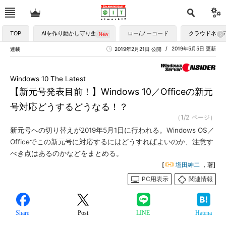
TOP
AIを作り動かし守り生かす
ロー/ノーコード
クラウドネイ
2019年5月5日 更新
連載
2019年2月21日 公開
Windows 10 The Latest
【新元号発表目前！】Windows 10／Officeの新元
号対応どうするどうなる！？
（1/2 ページ）
新元号への切り替えが2019年5月1日に行われる。Windows OS／
Officeでこの新元号に対応するにはどうすればよいのか、注意す
べき点はあるのかなどをまとめる。
[
塩田紳二
，著]
PC用表示
関連情報
Share
Post
LINE
Hatena