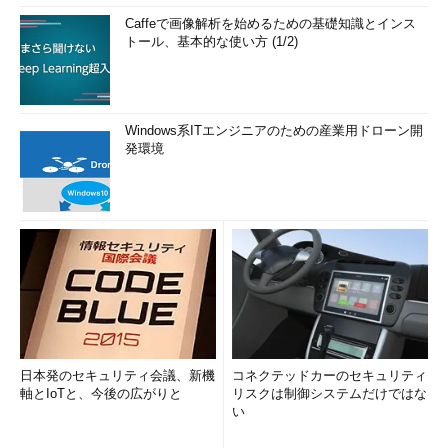
その更新ができないと、多くのアプリケーションに影響が及ぶ可
能性がある。
Caffeで画像解析を始めるための基礎知識とインス
トール、基本的な使い方 (1/2)
では、次ページで具体的にWindows OS／Office向けの新元号
対応更新プログラムは何を変更するのかを見ていこう。
Windows系ITエンジニアのための産業用ドローン開
2．新元号対応更新プログラムによるシステムの
発環境
変更点
日本発のセキュリティ会議、新機
コネクテッドカーのセキュリティ
軸とIoTと、今後の広がりと
リスクは制御システムだけではな
い