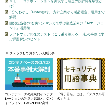
リモートコラボレーションを実現する理想の設計開発環境と
は?
3分でわかる「Notes移行」 方針立案から製品選定、運用まで
解説
開発担当者の“右腕”に? マンガで学ぶ製造業向け「AIエージェ
ント」活用術
ソフトウェア開発のテストはこう乗り越える、8社の事例に学
ぶ課題解決のヒント
チェックしておきたい人気記事
コンテナベースの継続的インテグ
「電子署名」とは、「デジタル署
レーションの利点／課題と、CIパ
名」とは
イプライン、Docker Build高速化
のコツ (1/2...