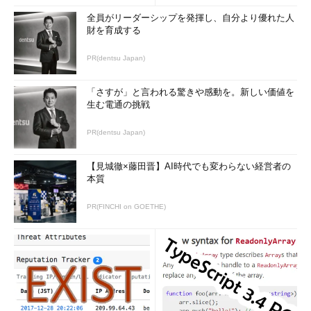
全員がリーダーシップを発揮し、自分より優れた人
財を育成する
PR(dentsu Japan)
「さすが」と言われる驚きや感動を。新しい価値を
生む電通の挑戦
PR(dentsu Japan)
【見城徹×藤田晋】AI時代でも変わらない経営者の
本質
PR(FINCHI on GOETHE)