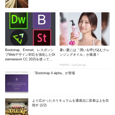
Bootstrap、Emmet、レスポンシ
暑い夏には「潤いを呼び込むクレ
ブWebデザイン対応を強化したDr
ンジングオイル」が最適！
eamweaver CC 2015を使って
み...
PR(DHC｜CanCam.jp)
「Bootstrap 4 alpha」が登場
より広がったカリキュラムを通過点に若者は上を目
指す (1/2)