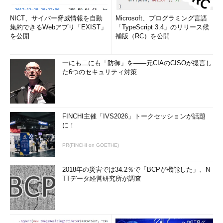
NICT、サイバー脅威情報を自動
Microsoft、プログラミング言語
集約できるWebアプリ「EXIST」
「TypeScript 3.4」のリリース候
を公開
補版（RC）を公開
一にも二にも「防御」を――元CIAのCISOが提言し
た6つのセキュリティ対策
FINCHI主催「IVS2026」トークセッションが話題
に！
PR(FINCHI on GOETHE)
2018年の災害では34.2％で「BCPが機能した」、N
TTデータ経営研究所が調査