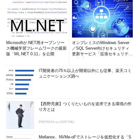
Microsoftが.NET用オープンソー
オンプレミスのWindows Server
ス機械学習フレームワークの最新
／SQL Server向けセキュリティ
版「ML.NET 0.11」を公開
更新サービス「拡張セキュリティ
更新プログ...
IT開発者の75％以上が開発以外にも従事、楽天コミ
ュニケーションズ調べ
【西野亮廣】つくりたいものを追求できる環境の作
り方とは
PR(FINCHI on GOETHE)
Mellanox、NVMe-oFでストレージを仮想化する「S