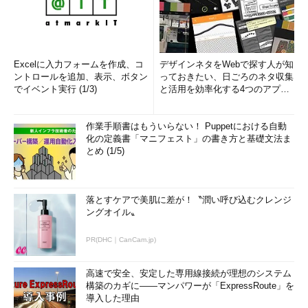
Excelに入力フォームを作成、コ
デザインネタをWebで探す人が知
ントロールを追加、表示、ボタン
っておきたい、日ごろのネタ収集
でイベント実行 (1/3)
と活用を効率化する4つのアプリ
(1/3)
作業手順書はもういらない！ Puppetにおける自動
化の定義書「マニフェスト」の書き方と基礎文法ま
とめ (1/5)
落とすケアで美肌に差が！〝潤い呼び込むクレンジ
ングオイル〟
PR(DHC｜CanCam.jp)
高速で安全、安定した専用線接続が理想のシステム
構築のカギに――マンパワーが「ExpressRoute」を
導入した理由