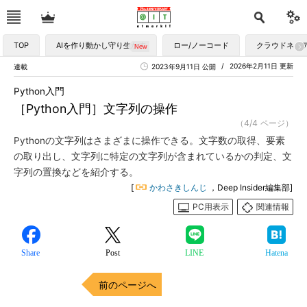
TOP
AIを作り動かし守り生かす
ロー/ノーコード
クラウドネイ
2026年2月11日 更新
連載
2023年9月11日 公開
Python入門
［Python入門］文字列の操作
（4/4 ページ）
Pythonの文字列はさまざまに操作できる。文字数の取得、要素
の取り出し、文字列に特定の文字列が含まれているかの判定、文
字列の置換などを紹介する。
[
かわさきしんじ
，Deep Insider編集部]
PC用表示
関連情報
Share
Post
LINE
Hatena
前のページへ