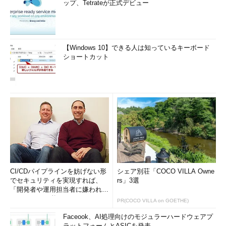
ップ、Tetrateが正式デビュー
【Windows 10】できる人は知っているキーボード
ショートカット
CI/CDパイプラインを妨げない形
シェア別荘「COCO VILLA Owne
でセキュリティを実現すれば、
rs」3選
「開発者や運用担当者に嫌われな
いWAF」は可能か
PR(COCO VILLA on GOETHE)
Faceook、AI処理向けのモジュラーハードウェアプ
ラットフォームとASICを発表