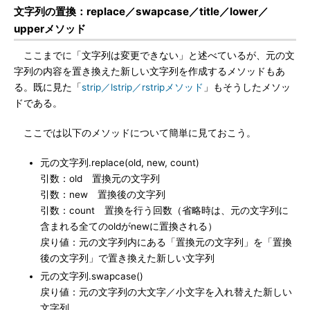
文字列の置換：replace／swapcase／title／lower／
upperメソッド
ここまでに「文字列は変更できない」と述べているが、元の文
字列の内容を置き換えた新しい文字列を作成するメソッドもあ
る。既に見た「
strip／lstrip／rstripメソッド
」もそうしたメソッ
ドである。
ここでは以下のメソッドについて簡単に見ておこう。
元の文字列.replace(old, new, count)
引数：old 置換元の文字列
引数：new 置換後の文字列
引数：count 置換を行う回数（省略時は、元の文字列に
含まれる全てのoldがnewに置換される）
戻り値：元の文字列内にある「置換元の文字列」を「置換
後の文字列」で置き換えた新しい文字列
元の文字列.swapcase()
戻り値：元の文字列の大文字／小文字を入れ替えた新しい
文字列