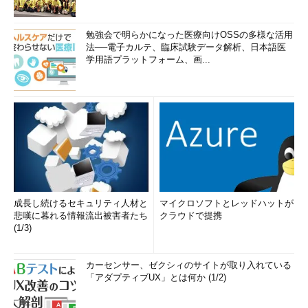
勉強会で明らかになった医療向けOSSの多様な活用
法──電子カルテ、臨床試験データ解析、日本語医
学用語プラットフォーム、画...
成長し続けるセキュリティ人材と
マイクロソフトとレッドハットが
悲嘆に暮れる情報流出被害者たち
クラウドで提携
(1/3)
カーセンサー、ゼクシィのサイトが取り入れている
「アダプティブUX」とは何か (1/2)