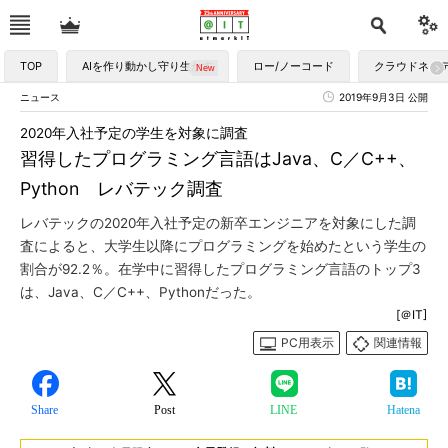
TOP
AIを作り動かし守り生かす
ロー/ノーコード
クラウドネイ
ニュース
2019年9月3日 公開
2020年入社予定の学生を対象に調査
習得したプログラミング言語はJava、C／C++、
Python レバテック調査
レバテックの2020年入社予定の新卒エンジニアを対象にした調
査によると、大学生以降にプログラミングを始めたという学生の
割合が92.2％。在学中に習得したプログラミング言語のトップ3
は、Java、C／C++、Pythonだった。
[＠IT]
PC用表示
関連情報
Share
Post
LINE
Hatena