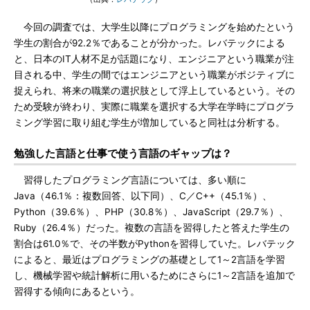
今回の調査では、大学生以降にプログラミングを始めたという
学生の割合が92.2％であることが分かった。レバテックによる
と、日本のIT人材不足が話題になり、エンジニアという職業が注
目される中、学生の間ではエンジニアという職業がポジティブに
捉えられ、将来の職業の選択肢として浮上しているという。その
ため受験が終わり、実際に職業を選択する大学在学時にプログラ
ミング学習に取り組む学生が増加していると同社は分析する。
勉強した言語と仕事で使う言語のギャップは？
習得したプログラミング言語については、多い順に
Java（46.1％：複数回答、以下同）、C／C++（45.1％）、
Python（39.6％）、PHP（30.8％）、JavaScript（29.7％）、
Ruby（26.4％）だった。複数の言語を習得したと答えた学生の
割合は61.0％で、その半数がPythonを習得していた。レバテック
によると、最近はプログラミングの基礎として1～2言語を学習
し、機械学習や統計解析に用いるためにさらに1～2言語を追加で
習得する傾向にあるという。