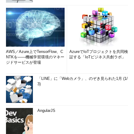
AWS／Azure上でTensorFlow、C
AzureでIoTプロジェクトを共同検
NTKを――機械学習環境のマネー
証する「IoTビジネス共創ラボ」
ジドサービスが登場
「LINE」に「Webカメラ」、のぞき見られた1月 (1/
3)
AngularJS