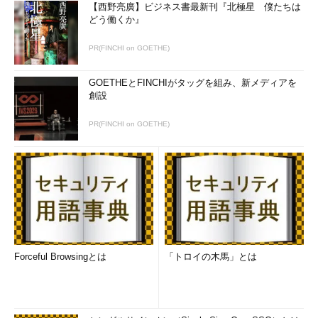
【西野亮廣】ビジネス書最新刊『北極星 僕たちは
どう働くか』
PR(FINCHI on GOETHE)
GOETHEとFINCHIがタッグを組み、新メディアを
創設
PR(FINCHI on GOETHE)
Forceful Browsingとは
「トロイの木馬」とは