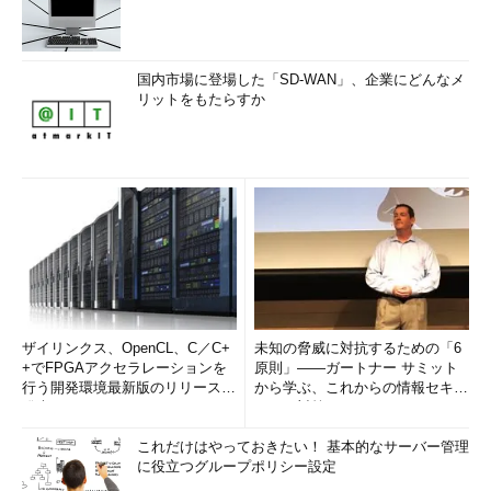
国内市場に登場した「SD-WAN」、企業にどんなメ
リットをもたらすか
ザイリンクス、OpenCL、C／C+
未知の脅威に対抗するための「6
+でFPGAアクセラレーションを
原則」――ガートナー サミット
行う開発環境最新版のリリースを
から学ぶ、これからの情報セキュ
発表
リティ対策
これだけはやっておきたい！ 基本的なサーバー管理
に役立つグループポリシー設定