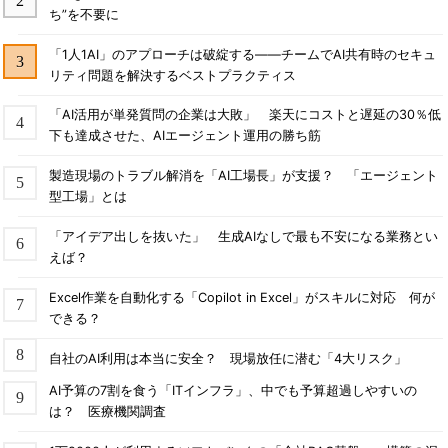
ち”を不要に
「1人1AI」のアプローチは破綻する――チームでAI共有時のセキュ
リティ問題を解決するベストプラクティス
「AI活用が単発質問の企業は大敗」 楽天にコストと遅延の30％低
下も達成させた、AIエージェント運用の勝ち筋
製造現場のトラブル解消を「AI工場長」が支援？ 「エージェント
型工場」とは
「アイデア出しを抜いた」 生成AIなしで最も不安になる業務とい
えば？
Excel作業を自動化する「Copilot in Excel」がスキルに対応 何が
できる？
自社のAI利用は本当に安全？ 現場放任に潜む「4大リスク」
AI予算の7割を食う「ITインフラ」、中でも予算超過しやすいの
は？ 医療機関調査