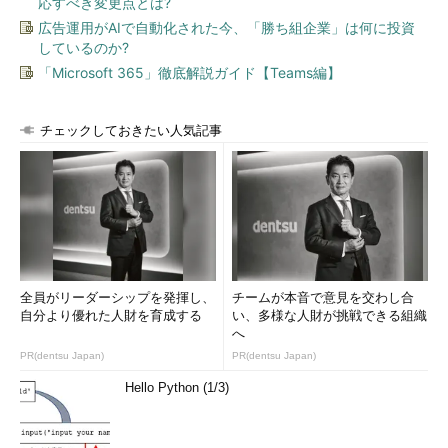
応すべき変更点とは?
広告運用がAIで自動化された今、「勝ち組企業」は何に投資
しているのか?
「Microsoft 365」徹底解説ガイド【Teams編】
チェックしておきたい人気記事
全員がリーダーシップを発揮し、
チームが本音で意見を交わし合
自分より優れた人財を育成する
い、多様な人財が挑戦できる組織
へ
PR(dentsu Japan)
PR(dentsu Japan)
Hello Python (1/3)