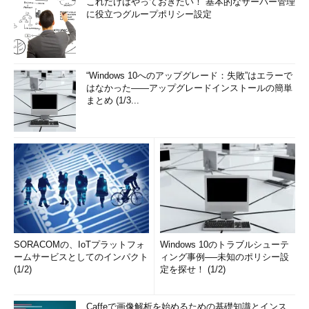
これだけはやっておきたい！ 基本的なサーバー管理
に役立つグループポリシー設定
“Windows 10へのアップグレード：失敗”はエラーで
はなかった――アップグレードインストールの簡単
まとめ (1/3...
SORACOMの、IoTプラットフォ
Windows 10のトラブルシューテ
ームサービスとしてのインパクト
ィング事例──未知のポリシー設
(1/2)
定を探せ！ (1/2)
Caffeで画像解析を始めるための基礎知識とインス