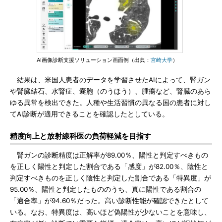
AI画像診断支援ソリューション画面例（出典：
宮崎大学
）
結果は、米国人患者のデータを学習させたAIによって、腎ガン
や腎臓結石、水腎症、嚢胞（のうほう）、腫瘍など、腎臓のあら
ゆる異常を検出できた。人種や生活習慣の異なる国の患者に対し
てAI診断が適用できることを確認したとしている。
精度向上と放射線科医の負荷軽減を目指す
腎ガンの診断精度は正解率が89.00％、陽性と判定すべきもの
を正しく陽性と判定した割合である「感度」が82.00％、陰性と
判定すべきものを正しく陰性と判定した割合である「特異度」が
95.00％、陽性と判定したもののうち、真に陽性である割合の
「適合率」が94.60％だった。高い診断性能が確認できたとして
いる。なお、特異度は、高いほど偽陽性が少ないことを意味し、