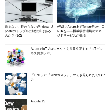
進まない、終わらないWindows U
AWS／Azure上でTensorFlow、C
pdateのトラブルに解決策はある
NTKを――機械学習環境のマネー
のか？ (1/2)
ジドサービスが登場
AzureでIoTプロジェクトを共同検証する「IoTビジ
ネス共創ラボ」
「LINE」に「Webカメラ」、のぞき見られた1月 (1/
3)
AngularJS