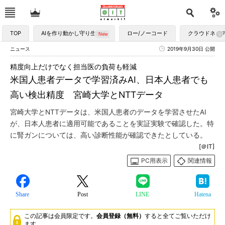
TOP
AIを作り動かし守り生かす
ロー/ノーコード
クラウドネイ
ニュース
2019年9月30日 公開
精度向上だけでなく担当医の負荷も軽減
米国人患者データで学習済みAI、日本人患者でも
高い検出精度 宮崎大学とNTTデータ
宮崎大学とNTTデータは、米国人患者のデータを学習させたAI
が、日本人患者に適用可能であることを実証実験で確認した。特
に腎ガンについては、高い診断性能が確認できたとしている。
[＠IT]
PC用表示
関連情報
Share
Post
LINE
Hatena
この記事は会員限定です。
会員登録（無料）
すると全てご覧いただけ
ます。