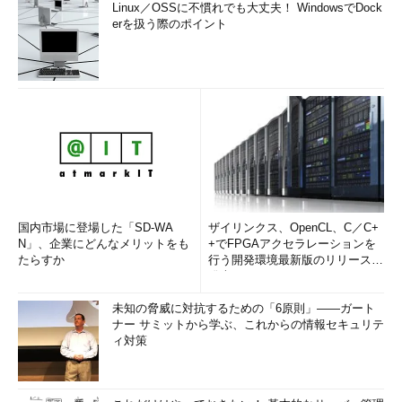
Linux／OSSに不慣れでも大丈夫！ WindowsでDock
erを扱う際のポイント
国内市場に登場した「SD-WA
ザイリンクス、OpenCL、C／C+
N」、企業にどんなメリットをも
+でFPGAアクセラレーションを
たらすか
行う開発環境最新版のリリースを
発表
未知の脅威に対抗するための「6原則」――ガート
ナー サミットから学ぶ、これからの情報セキュリテ
ィ対策