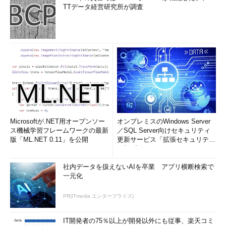
TTデータ経営研究所が調査
Microsoftが.NET用オープンソー
オンプレミスのWindows Server
ス機械学習フレームワークの最新
／SQL Server向けセキュリティ
版「ML.NET 0.11」を公開
更新サービス「拡張セキュリティ
更新プログ...
社内データを扱えないAIを卒業 アプリ横断検索で
一元化
PR(ITmedia エンタープライズ)
IT開発者の75％以上が開発以外にも従事、楽天コミ