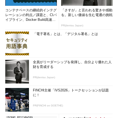
コンテナベースの継続的インテグ
「さすが」と言われる驚きや感動
レーションの利点／課題と、CIパ
を。新しい価値を生む電通の挑戦
イプライン、Docker Build高速化
のコツ (1/2...
PR(dentsu Japan)
「電子署名」とは、「デジタル署名」とは
全員がリーダーシップを発揮し、自分より優れた人
財を育成する
PR(dentsu Japan)
FINCHI主催「IVS2026」トークセッションが話題
に！
PR(FINCHI on GOETHE)