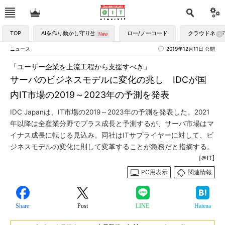
TOP
AIを作り動かし守り生かす
ロー/ノーコード
クラウドネイ
ニュース
2019年12月11日 公開
「ユーザー企業を上流工程から支援すべき」
サーバのビジネスモデルに変化の兆し IDCが国
内IT市場の2019～2023年の予測を発表
IDC Japanは、IT市場の2019～2023年の予測を発表した。2021
年以降は全産業分野でプラス成長と予測するが、サーバ市場はマ
イナス成長に転じる見込み。同社はITサプライヤーに対して、ビ
ジネスモデルの変化に則して変革することが急務だと指摘する。
[＠IT]
PC用表示
関連情報
Share
Post
LINE
Hatena