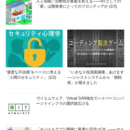
人工知能／自動化が家庭を変える――IoTとしての
「家」は開発者にとってのフロンティアか (1/3)
“適度な不信感”をベースに考える
「いきなり役員面接権」あげます
「人間のセキュリティ」 (1/2)
──ジャストシステムから「挑戦
状」が届きました
ヴイエムウェア、Virtual SAN強化でハイパーコンバ
ージドインフラの選択肢広げる
「モバイルアプリ開発に最適な言語はC#」――マイ