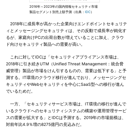
2016年～2023年の国内情報セキュリティ市場
製品セグメント別売上額予測（出典：
IDC
）
2018年に成長率が高かった企業向けエンドポイントセキュリテ
ィとメッセージングセキュリティは、その反動で成長率が鈍化す
るが、家庭向けPCの出荷台数が増えていることに加え、クラウ
ド向けセキュリティ製品への需要が高い。
これに対してIDCは「セキュリティアプライアンス市場は、
2018年に引き続きUTM（Unified Threat Management：統合脅
威管理）製品が市場をけん引するものの、需要は低下する」と予
測する。IT環境のクラウド移行が進んでおり、メッセージングセ
キュリティやWebセキュリティを中心にSaaS型への移行が進ん
でいるためだ。
一方、「セキュリティサービス市場は、IT環境の移行が進んで
いるクラウドへのセキュリティシステムの構築や運用管理サービ
スの需要が拡大する」とIDCは予測する。2019年の市場規模は、
対前年比4.9％増の8275億円の見込みだ。