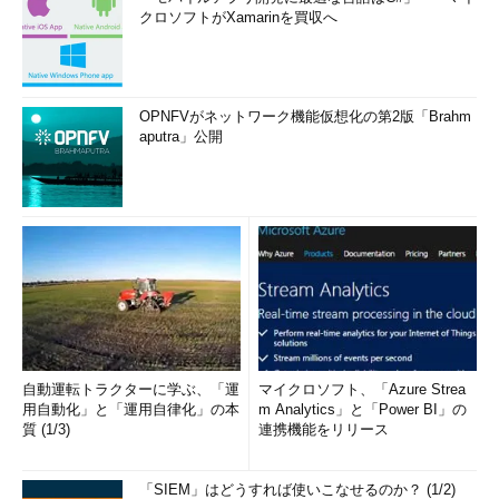
クロソフトがXamarinを買収へ
OPNFVがネットワーク機能仮想化の第2版「Brahm
aputra」公開
自動運転トラクターに学ぶ、「運
マイクロソフト、「Azure Strea
用自動化」と「運用自律化」の本
m Analytics」と「Power BI」の
質 (1/3)
連携機能をリリース
「SIEM」はどうすれば使いこなせるのか？ (1/2)