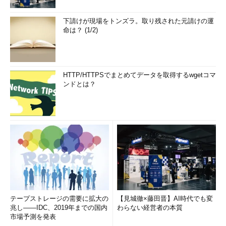
下請けが現場をトンズラ。取り残された元請けの運
命は？ (1/2)
HTTP/HTTPSでまとめてデータを取得するwgetコマ
ンドとは？
テープストレージの需要に拡大の
【見城徹×藤田晋】AI時代でも変
兆し――IDC、2019年までの国内
わらない経営者の本質
市場予測を発表