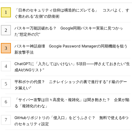
「日本のセキュリティ信仰は構造的にズレてる」 コスパよく、す
ぐ救われる“左側”の防衛術
パスキー万能説破れる？ Google同期パスキー実装に見つかっ
た“想定外の穴”
パスキー神話崩壊 Google Password Managerの同期機能を狙う
新攻撃手法
ChatGPTに「入力してはいけない」5項目――押さえておきたい“生
成AIのNGリスト”
平和ボケの代償？ ニチレイショックの裏で進行する“ド級のデー
タ漏えい”
「サイバー攻撃は日々高度化・複雑化」は聞き飽きた？ 企業が陥
る「複雑化のわな」
GitHubリポジトリの「侵入口」をどうふさぐ？ 無料で使える6つ
のセキュリティ設定