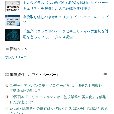
主人公／ラスボスの視点からRPGを題材にサイバーセ
キュリティを解説した人気連載を無料提供
今後取り組むべきセキュリティプロジェクトのトップ
10
「企業はクラウドのデータセキュリティへの適切な対
応を怠っている」 タレス調査
関連リンク
プレスリリース
関連資料（ホワイトペーパー）
PR
ニデックアドバンステクノロジーに学ぶ「UIテスト自動化」
工数削減の秘訣は?
JR西日本ITソリューションズが「監視業務の属人化」を解消
した方法とは?
Excel・紙帳票への依存はなぜ続く? 現場DXを阻む課題と改善
のヒント