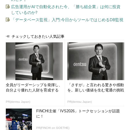
広告運用がAIで自動化された今、「勝ち組企業」は何に投資
しているのか?
「データベース監視」入門:今日からツールではじめるDB監視
チェックしておきたい人気記事
全員がリーダーシップを発揮し、
「さすが」と言われる驚きや感動
自分より優れた人財を育成する
を。新しい価値を生む電通の挑戦
PR(dentsu Japan)
PR(dentsu Japan)
FINCHI主催「IVS2026」トークセッションが話題
に！
PR(FINCHI on GOETHE)