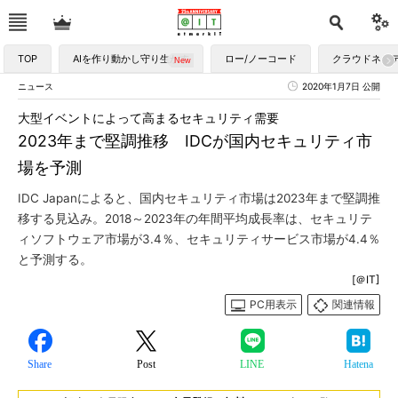
TOP
AIを作り動かし守り生かす
ロー/ノーコード
クラウドネイ
ニュース
2020年1月7日 公開
大型イベントによって高まるセキュリティ需要
2023年まで堅調推移 IDCが国内セキュリティ市
場を予測
IDC Japanによると、国内セキュリティ市場は2023年まで堅調推
移する見込み。2018～2023年の年間平均成長率は、セキュリテ
ィソフトウェア市場が3.4％、セキュリティサービス市場が4.4％
と予測する。
[＠IT]
PC用表示
関連情報
Share
Post
LINE
Hatena