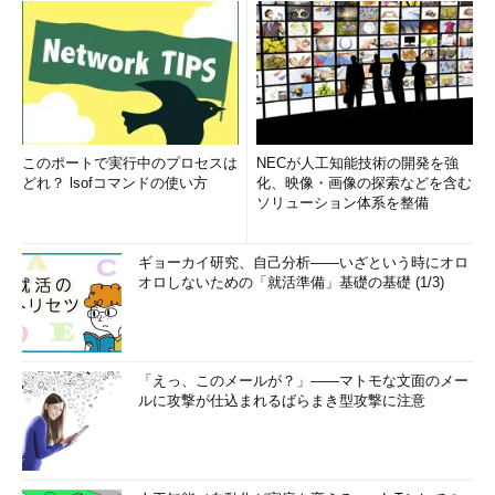
このポートで実行中のプロセスは
NECが人工知能技術の開発を強
どれ？ lsofコマンドの使い方
化、映像・画像の探索などを含む
ソリューション体系を整備
ギョーカイ研究、自己分析――いざという時にオロ
オロしないための「就活準備」基礎の基礎 (1/3)
「えっ、このメールが？」――マトモな文面のメー
ルに攻撃が仕込まれるばらまき型攻撃に注意