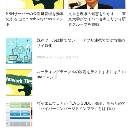
SSHサーバーの公開鍵管理を効率
文系と理系の知恵を生かす――東
化するには？ ssh-keyscanコマン
京大学がサイバーセキュリティ研
ド
究グループを始動
既存ツールは捨てない！ アプリ連携で防ぐ情報の
サイロ化
PR(ITmedia エンタープライズ)
ルーティングテーブルの設定をテストするには？ ro
uteコマンド
ヴイエムウェアが「EVO SDDC」発表、あらためて
「ハイパーコンバージドインフラ」とは (1/2)