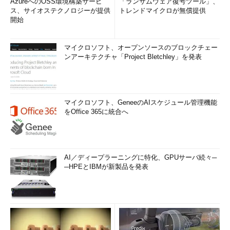
AzureへのOSS環境構築サービ
「ランサムウェア復号ツール」、
ス、サイオステクノロジーが提供
トレンドマイクロが無償提供
開始
マイクロソフト、オープンソースのブロックチェー
ンアーキテクチャ「Project Bletchley」を発表
マイクロソフト、GeneeのAIスケジュール管理機能
をOffice 365に統合へ
AI／ディープラーニングに特化、GPUサーバ続々─
─HPEとIBMが新製品を発表