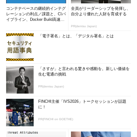
コンテナベースの継続的インテグ
全員がリーダーシップを発揮し、
レーションの利点／課題と、CIパ
自分より優れた人財を育成する
イプライン、Docker Build高速化
のコツ (1/2...
PR(dentsu Japan)
「電子署名」とは、「デジタル署名」とは
「さすが」と言われる驚きや感動を。新しい価値を
生む電通の挑戦
PR(dentsu Japan)
FINCHI主催「IVS2026」トークセッションが話題
に！
PR(FINCHI on GOETHE)