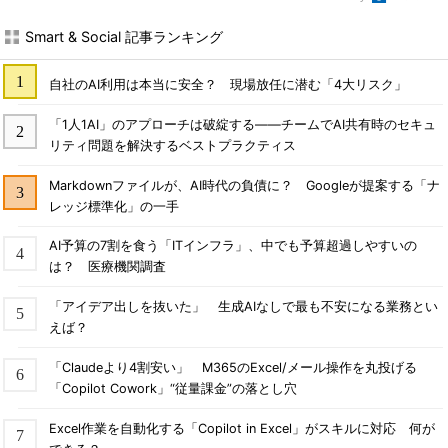
Smart & Social 記事ランキング
自社のAI利用は本当に安全？ 現場放任に潜む「4大リスク」
「1人1AI」のアプローチは破綻する――チームでAI共有時のセキュ
リティ問題を解決するベストプラクティス
Markdownファイルが、AI時代の負債に？ Googleが提案する「ナ
レッジ標準化」の一手
AI予算の7割を食う「ITインフラ」、中でも予算超過しやすいの
は？ 医療機関調査
「アイデア出しを抜いた」 生成AIなしで最も不安になる業務とい
えば？
「Claudeより4割安い」 M365のExcel/メール操作を丸投げる
「Copilot Cowork」“従量課金”の落とし穴
Excel作業を自動化する「Copilot in Excel」がスキルに対応 何が