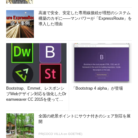
高速で安全、安定した専用線接続が理想のシステム
構築のカギに――マンパワーが「ExpressRoute」を
導入した理由
Bootstrap、Emmet、レスポンシ
「Bootstrap 4 alpha」が登場
ブWebデザイン対応を強化したDr
eamweaver CC 2015を使って
み...
全国の絶景ポイントにサウナ付きのシェア別荘を展
開
PR(COCO VILLA on GOETHE)