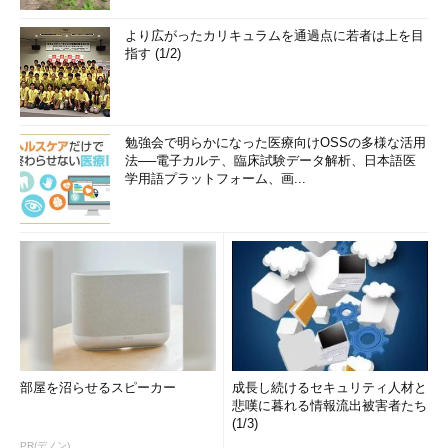
より広がったカリキュラムを通過点に若者は上を目
指す (1/2)
勉強会で明らかになった医療向けOSSの多様な活用
法──電子カルテ、臨床試験データ解析、日本語医
学用語プラットフォーム、画...
部屋を沼らせるスピーカー
成長し続けるセキュリティ人材と
悲嘆に暮れる情報流出被害者たち
(1/3)
PR(デノン)