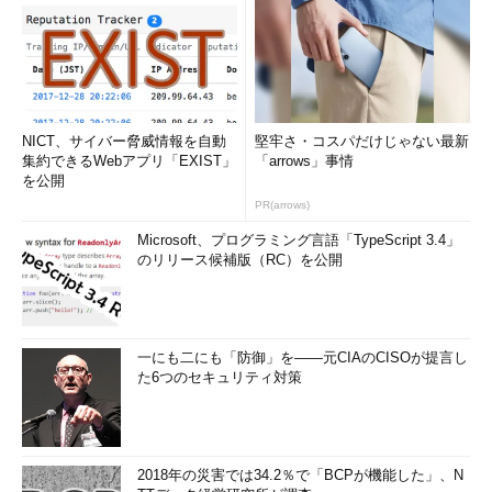
NICT、サイバー脅威情報を自動
堅牢さ・コスパだけじゃない最新
集約できるWebアプリ「EXIST」
「arrows」事情
を公開
PR(arrows)
Microsoft、プログラミング言語「TypeScript 3.4」
のリリース候補版（RC）を公開
一にも二にも「防御」を――元CIAのCISOが提言し
た6つのセキュリティ対策
2018年の災害では34.2％で「BCPが機能した」、N