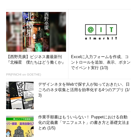
【西野亮廣】ビジネス書最新刊
Excelに入力フォームを作成、コ
『北極星 僕たちはどう働くか』
ントロールを追加、表示、ボタン
でイベント実行 (1/3)
PR(FINCHI on GOETHE)
デザインネタをWebで探す人が知っておきたい、日
ごろのネタ収集と活用を効率化する4つのアプリ (1/
3)
作業手順書はもういらない！ Puppetにおける自動
化の定義書「マニフェスト」の書き方と基礎文法ま
とめ (1/5)