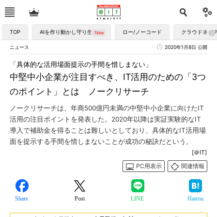
TOP
AIを作り動かし守り生かす
ロー/ノーコード
クラウドネイ
ニュース
2020年1月8日 公開
「具体的な活用場面提示の手間を惜しまない」
中堅中小企業が注目すべき、IT活用のための「3つ
のポイント」とは ノークリサーチ
ノークリサーチは、年商500億円未満の中堅中小企業に向けたIT
活用の注目ポイントを発表した。2020年以降は実証実験的なIT
導入で補助金を得ることは難しいとしており、具体的なIT活用場
面を提示する手間を惜しまないことが成功の秘訣だという。
[＠IT]
PC用表示
関連情報
Share
Post
LINE
Hatena