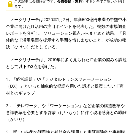
この記事は会員限定です。
会員登録（無料）
すると全てご覧いただけ
ます。
ノークリサーチは2020年1月7日、年商500億円未満の中堅中小
企業に向けたIT活用の注目ポイントを発表した。複数の市場調査
レポートを分析し、ソリューション視点からまとめた結果、「具
体的なIT活用場面を提示する手間を惜しまないこと」が成功の秘
訣（ひけつ）だとしている。
ノークリサーチは、2019年に多く見られたIT企業の悩みや課題
として以下の3点を挙げた。
1．「経営課題」や「デジタルトランスフォーメーション
（DX）」といった抽象的な標語を用いた訴求と提案したいIT商
材とのギャップ
2．「テレワーク」や「ワーケーション」など企業の構造改革や
意識改革を必要とする啓蒙（けいもう）に伴う現場感覚との乖離
（かいり）
3．新しい技術の話題性と補助金を活用した実証実験的な事例構