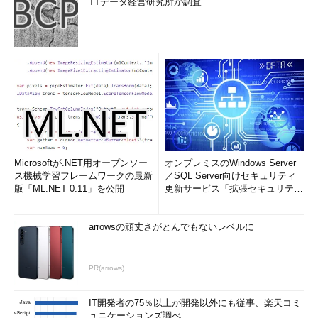
TTデータ経営研究所が調査
Microsoftが.NET用オープンソー
オンプレミスのWindows Server
ス機械学習フレームワークの最新
／SQL Server向けセキュリティ
版「ML.NET 0.11」を公開
更新サービス「拡張セキュリティ
更新プログ...
arrowsの頑丈さがとんでもないレベルに
PR(arrows)
IT開発者の75％以上が開発以外にも従事、楽天コミ
ュニケーションズ調べ