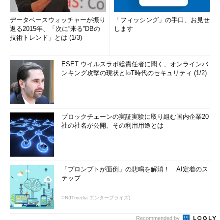
データベースウォッチャーが振り
「フィッシング」の手口、お見せ
返る2015年、「次に“来る”DBの
します
技術トレンド」とは (1/3)
ESET ウイルスラボ総責任者に聞く、オンラインバ
ンキング攻撃の現状とIoT時代のセキュリティ (1/2)
ブロックチェーンの実証実験に取り組む国内企業20
社の社名が公開、その利用用途とは
「プロンプトが面倒」の悲鳴を解消！ AI定着のス
テップ
PR(ITmedia エンタープライズ)
Recommended by