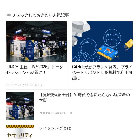
チェックしておきたい人気記事
FINCHI主催「IVS2026」トーク
GitHubが新プランを発表、プライ
セッションが話題に！
ベートリポジトリを無料で利用可
能に
PR(FINCHI on GOETHE)
【見城徹×藤田晋】AI時代でも変わらない経営者の
本質
PR(FINCHI on GOETHE)
フィッシングとは