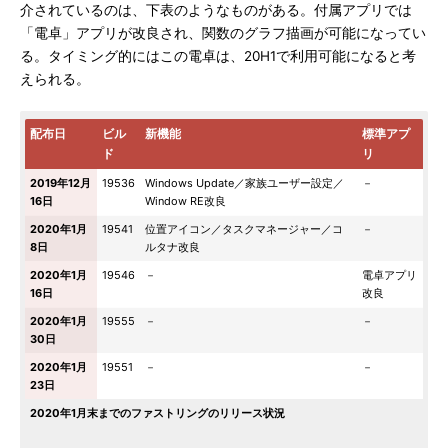
介されているのは、下表のようなものがある。付属アプリでは
「電卓」アプリが改良され、関数のグラフ描画が可能になってい
る。タイミング的にはこの電卓は、20H1で利用可能になると考
えられる。
配布日
ビル
新機能
標準アプ
ド
リ
2019年12月
19536
Windows Update／家族ユーザー設定／
－
16日
Window RE改良
2020年1月
19541
位置アイコン／タスクマネージャー／コ
－
8日
ルタナ改良
2020年1月
19546
－
電卓アプリ
16日
改良
2020年1月
19555
－
－
30日
2020年1月
19551
－
－
23日
2020年1月末までのファストリングのリリース状況