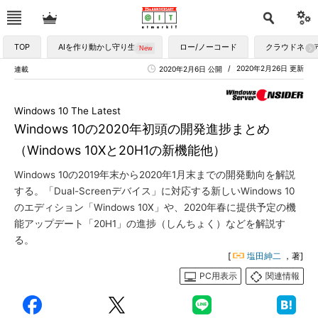
TOP
AIを作り動かし守り生かす
ロー/ノーコード
クラウドネイ
2020年2月26日 更新
連載
2020年2月6日 公開
Windows 10 The Latest
Windows 10の2020年初頭の開発進捗まとめ
（Windows 10Xと20H1の新機能他）
Windows 10の2019年末から2020年1月末までの開発動向を解説
する。「Dual-Screenデバイス」に対応する新しいWindows 10
のエディション「Windows 10X」や、2020年春に提供予定の機
能アップデート「20H1」の進捗（しんちょく）などを解説す
る。
[
塩田紳二
，著]
PC用表示
関連情報