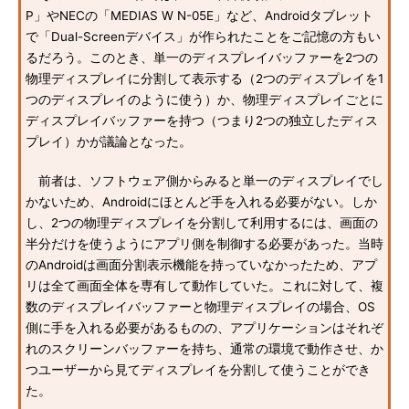
P」やNECの「MEDIAS W N-05E」など、Androidタブレット
で「Dual-Screenデバイス」が作られたことをご記憶の方もい
るだろう。このとき、単一のディスプレイバッファーを2つの
物理ディスプレイに分割して表示する（2つのディスプレイを1
つのディスプレイのように使う）か、物理ディスプレイごとに
ディスプレイバッファーを持つ（つまり2つの独立したディス
プレイ）かが議論となった。
前者は、ソフトウェア側からみると単一のディスプレイでし
かないため、Androidにほとんど手を入れる必要がない。しか
し、2つの物理ディスプレイを分割して利用するには、画面の
半分だけを使うようにアプリ側を制御する必要があった。当時
のAndroidは画面分割表示機能を持っていなかったため、アプ
リは全て画面全体を専有して動作していた。これに対して、複
数のディスプレイバッファーと物理ディスプレイの場合、OS
側に手を入れる必要があるものの、アプリケーションはそれぞ
れのスクリーンバッファーを持ち、通常の環境で動作させ、か
つユーザーから見てディスプレイを分割して使うことができ
た。