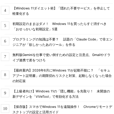
【Windows 11ダイエット術】「隠れた不要サービス」を停止して
軽量化する
初期設定のままはダメ！ Windows 11を買ったらすぐ消すべき
「おせっかいな初期設定」5選
プログラミングの知識は不要？ 話題の「Claude Code」で非エン
ジニアが「欲しかったあのツール」を作る
無料版Geminiを仕事で使い倒すための設定と注意点、Gmailやドラ
イブ連携で差をつけろ
【最終案内】2026年6月にWindows 11が起動不能に？ 「セキュ
アブート証明書」の期限切れリスクと対策、起動しなくなった場合
の対応策
【上級者向け】Windows 11の「隠し機能」を先取り！ 未開放の
新デザインを「ViVeTool」で有効化する方法
【保存版】スマホでWindows 11を遠隔操作！ Chromeリモートデ
スクトップの設定と活用ガイド