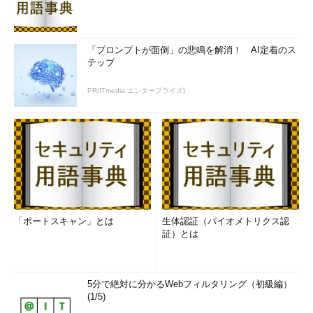
「プロンプトが面倒」の悲鳴を解消！ AI定着のス
テップ
PR(ITmedia エンタープライズ)
「ポートスキャン」とは
生体認証（バイオメトリクス認
証）とは
5分で絶対に分かるWebフィルタリング（初級編）
(1/5)