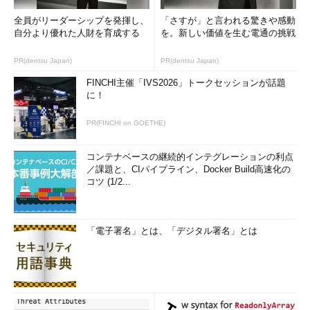
全員がリーダーシップを発揮し、
「さすが」と言われる驚きや感動
自分より優れた人財を育成する
を。新しい価値を生む電通の挑戦
PR(dentsu Japan)
PR(dentsu Japan)
FINCHI主催「IVS2026」トークセッションが話題
に！
PR(FINCHI on GOETHE)
コンテナベースの継続的インテグレーションの利点
／課題と、CIパイプライン、Docker Build高速化の
コツ (1/2...
「電子署名」とは、「デジタル署名」とは