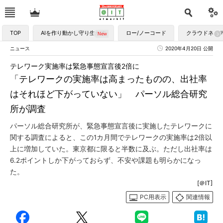
TOP
AIを作り動かし守り生かす
ロー/ノーコード
クラウドネイ
ニュース
2020年4月20日 公開
テレワーク実施率は緊急事態宣言後2倍に
「テレワークの実施率は高まったものの、出社率
はそれほど下がっていない」 パーソル総合研究
所が調査
パーソル総合研究所が、緊急事態宣言後に実施したテレワークに
関する調査によると、この1カ月間でテレワークの実施率は2倍以
上に増加していた。東京都に限ると半数に及ぶ。ただし出社率は
6.2ポイントしか下がっておらず、不安や課題も明らかになっ
た。
[＠IT]
PC用表示
関連情報