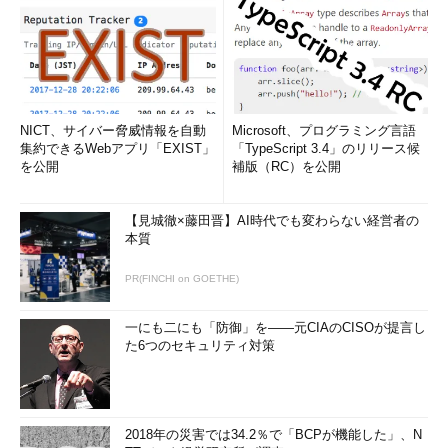
NICT、サイバー脅威情報を自動
Microsoft、プログラミング言語
集約できるWebアプリ「EXIST」
「TypeScript 3.4」のリリース候
を公開
補版（RC）を公開
【見城徹×藤田晋】AI時代でも変わらない経営者の
本質
PR(FINCHI on GOETHE)
一にも二にも「防御」を――元CIAのCISOが提言し
た6つのセキュリティ対策
2018年の災害では34.2％で「BCPが機能した」、N