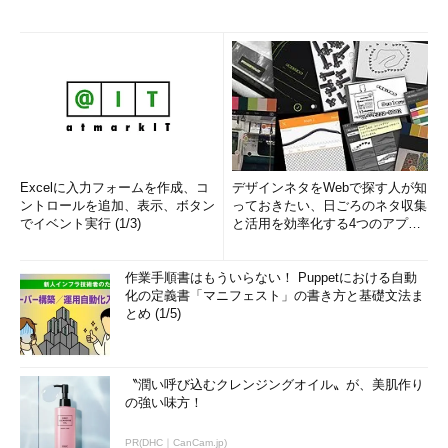
Excelに入力フォームを作成、コ
デザインネタをWebで探す人が知
ントロールを追加、表示、ボタン
っておきたい、日ごろのネタ収集
でイベント実行 (1/3)
と活用を効率化する4つのアプリ
(1/3)
作業手順書はもういらない！ Puppetにおける自動
化の定義書「マニフェスト」の書き方と基礎文法ま
とめ (1/5)
〝潤い呼び込むクレンジングオイル〟が、美肌作り
の強い味方！
PR(DHC｜CanCam.jp)