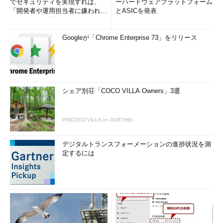
でセキュリティを実現すれば、
ーハードウェアプラットフォーム
「開発者や運用担当者に嫌われな
とASICを発表
いWAF」は可能か
Googleが「Chrome Enterprise 73」をリリース
シェア別荘「COCO VILLA Owners」3選
PR(COCO VILLA on GOETHE)
デジタルトランスフォーメーションの進捗状況を測
定するには