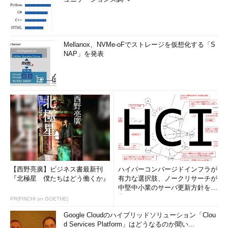
Mellanox、NVMe-oFでストレージを仮想化する「S
NAP」を発表
【西野亮廣】ビジネス書最新刊
ハイパーコンバージドインフラが
『北極星 僕たちはどう働くか』
有力な選択肢、ノークリサーチが
中堅中小業のサーバ更新方針を調
査
PR(FINCHI on GOETHE)
Google Cloudのハイブリッドソリューション「Clou
d Services Platform」はどうなるのか聞い...