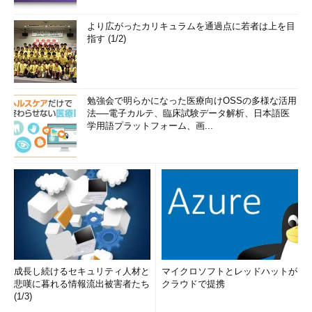
より広がったカリキュラムを通過点に若者は上を目
指す (1/2)
勉強会で明らかになった医療向けOSSの多様な活用
法──電子カルテ、臨床試験データ解析、日本語医
学用語プラットフォーム、画...
成長し続けるセキュリティ人材と
マイクロソフトとレッドハットが
悲嘆に暮れる情報流出被害者たち
クラウドで提携
(1/3)