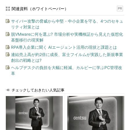
関連資料（ホワイトペーパー）
PR
サイバー攻撃の脅威から中堅・中小企業を守る、4つのセキュ
リティ対策とは
脱VMwareに何を選ぶ? 市場分析や実機検証から見えた仮想化
基盤移行の現実解
RPA導入企業に聞く AIエージェント活用の現状と課題とは
連結売上高が約2倍に成長、富士フイルムが実践した新規事業
創出の戦略とは?
ヘルプデスクの負担を大幅に軽減、カルビーに学ぶPC管理改
革
チェックしておきたい人気記事