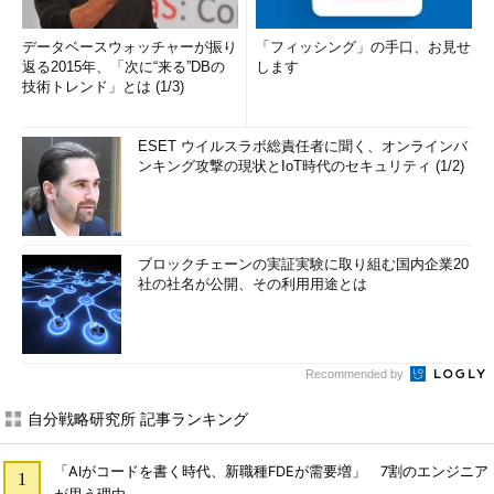
データベースウォッチャーが振り
「フィッシング」の手口、お見せ
返る2015年、「次に“来る”DBの
します
技術トレンド」とは (1/3)
ESET ウイルスラボ総責任者に聞く、オンラインバ
ンキング攻撃の現状とIoT時代のセキュリティ (1/2)
ブロックチェーンの実証実験に取り組む国内企業20
社の社名が公開、その利用用途とは
Recommended by
自分戦略研究所 記事ランキング
「AIがコードを書く時代、新職種FDEが需要増」 7割のエンジニア