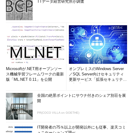
TTデータ経営研究所が調査
Microsoftが.NET用オープンソー
オンプレミスのWindows Server
ス機械学習フレームワークの最新
／SQL Server向けセキュリティ
版「ML.NET 0.11」を公開
更新サービス「拡張セキュリティ
更新プログ...
全国の絶景ポイントにサウナ付きのシェア別荘を展
開
PR(COCO VILLA on GOETHE)
IT開発者の75％以上が開発以外にも従事、楽天コミ
ュニケーションズ調べ