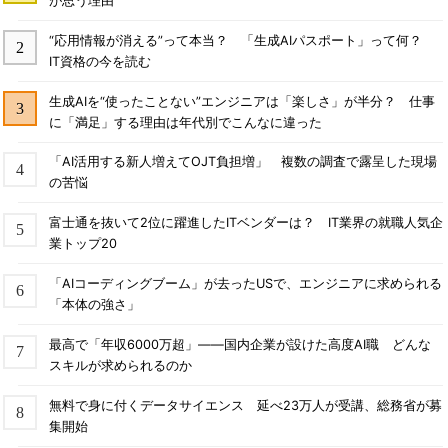
が思う理由
“応用情報が消える”って本当？ 「生成AIパスポート」って何？
IT資格の今を読む
生成AIを“使ったことない”エンジニアは「楽しさ」が半分？ 仕事
に「満足」する理由は年代別でこんなに違った
「AI活用する新人増えてOJT負担増」 複数の調査で露呈した現場
の苦悩
富士通を抜いて2位に躍進したITベンダーは？ IT業界の就職人気企
業トップ20
「AIコーディングブーム」が去ったUSで、エンジニアに求められる
「本体の強さ」
最高で「年収6000万超」――国内企業が設けた高度AI職 どんな
スキルが求められるのか
無料で身に付くデータサイエンス 延べ23万人が受講、総務省が募
集開始