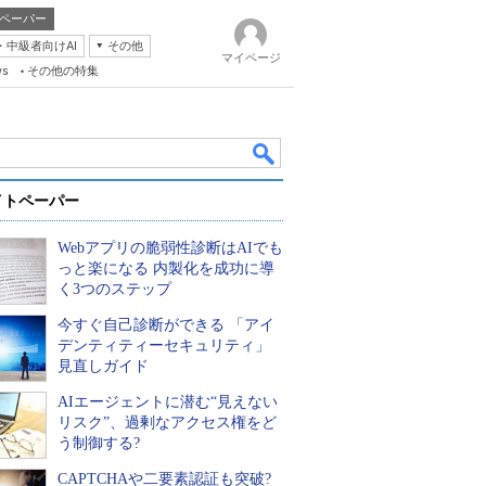
ペーパー
・中級者向けAI
その他
マイページ
ws
その他の特集
イトペーパー
Webアプリの脆弱性診断はAIでも
っと楽になる 内製化を成功に導
く3つのステップ
今すぐ自己診断ができる 「アイ
k
デンティティーセキュリティ」
見直しガイド
AIエージェントに潜む“見えない
リスク”、過剰なアクセス権をど
う制御する?
CAPTCHAや二要素認証も突破?