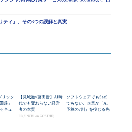
リティ」、その3つの誤解と真実
ブリック
【見城徹×藤田晋】AI時
ソフトウェアでもSaaS
回帰」
代でも変わらない経営
でもない、企業が「AI
セキュ
者の本質
予算の7割」を投じる先
語れな
は？
PR(FINCHI on GOETHE)