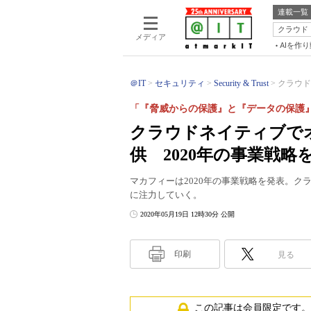
連載一覧
クラウド
メディア
AIを作
＠IT
セキュリティ
Security & Trust
クラウド
「『脅威からの保護』と『データの保護
クラウドネイティブで
供 2020年の事業戦
マカフィーは2020年の事業戦略を発表。
に注力していく。
2020年05月19日 12時30分 公開
印刷
見る
この記事は会員限定です。