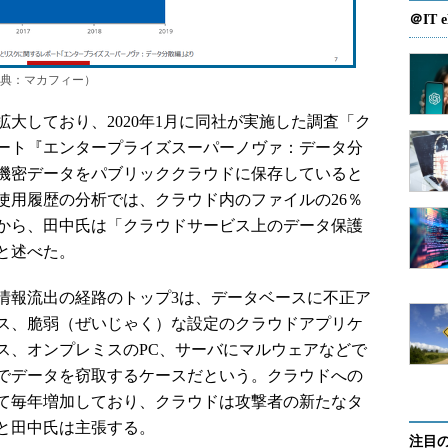
＠IT e
典：マカフィー）
大しており、2020年1月に同社が実施した調査「ク
ート『エンタープライズスーパーノヴァ：データ分
、機密データをパブリッククラウドに保存していると
使用履歴の分析では、クラウド内のファイルの26％
から、田中氏は「クラウドサービス上のデータ保護
と述べた。
報流出の経路のトップ3は、データベースに不正ア
ス、脆弱（ぜいじゃく）な設定のクラウドアプリケ
ス、オンプレミスのPC、サーバにマルウェアなどで
どでデータを窃取するケースだという。クラウドへの
にかけて毎年増加しており、クラウドは攻撃者の新たなタ
と田中氏は主張する。
注目