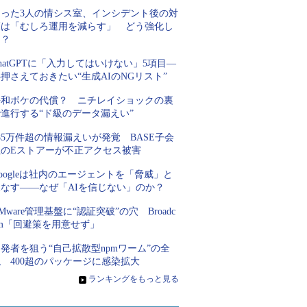
たった3人の情シス室、インシデント後の対
策は「むしろ運用を減らす」 どう強化し
た？
hatGPTに「入力してはいけない」5項目―
押さえておきたい“生成AIのNGリスト”
平和ボケの代償？ ニチレイショックの裏
進行する“ド級のデータ漏えい”
85万件超の情報漏えいが発覚 BASE子会
社のEストアーが不正アクセス被害
oogleは社内のエージェントを「脅威」と
見なす――なぜ「AIを信じない」のか？
Mware管理基盤に“認証突破”の穴 Broadc
om「回避策を用意せず」
発者を狙う“自己拡散型npmワーム”の全
 400超のパッケージに感染拡大
»
ランキングをもっと見る