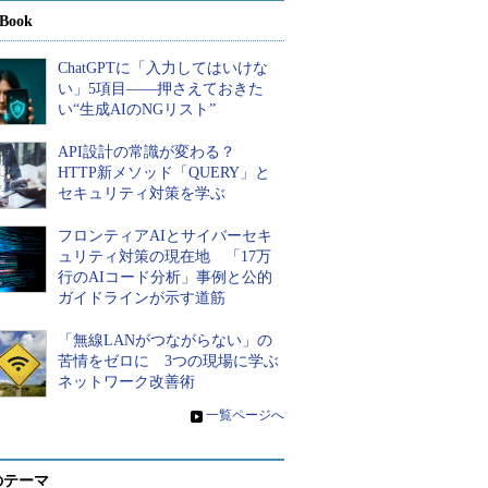
Book
ChatGPTに「入力してはいけな
い」5項目――押さえておきた
い“生成AIのNGリスト”
API設計の常識が変わる？
HTTP新メソッド「QUERY」と
セキュリティ対策を学ぶ
フロンティアAIとサイバーセキ
ュリティ対策の現在地 「17万
行のAIコード分析」事例と公的
ガイドラインが示す道筋
「無線LANがつながらない」の
苦情をゼロに 3つの現場に学ぶ
ネットワーク改善術
»
一覧ページへ
のテーマ