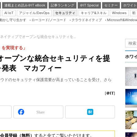
連載まとめ読み＠IT eBook
記事ランキング
＠IT Special
セミナー
ホワイト
AI IoT
アジャイル/DevOps
セキュリティ
キャリア&スキル
Windows
初
り動かし守り生かす
ローコード/ノーコード
クラウドネイティブ
Microsoft&Windo
Server & Storage
HTML5 + UX
ネイティブでオープンな統合セキュリティを...
Smart & Social
』を実現する」
Coding Edge
オープンな統合セキュリティを提
ホワ
Java Agile
略を発表 マカフィー
Database Expert
クラウドのセキュリティ保護需要が高まっていることを受け、さら
Linux ＆ OSS
Master of IP Networ
[
＠IT
]
Security & Trust
Share
Test & Tools
Insider.NET
ブログ
会員登録（無料）
すると全てご覧いただけます。