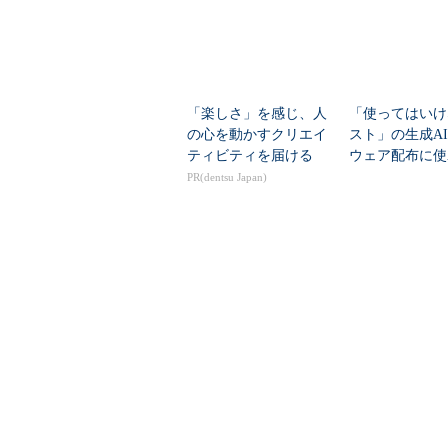
「楽しさ」を感じ、人
「使ってはいけ
の心を動かすクリエイ
スト」の生成A
ティビティを届ける
ウェア配布に使
クラウドアプリ
PR(dentsu Japan)