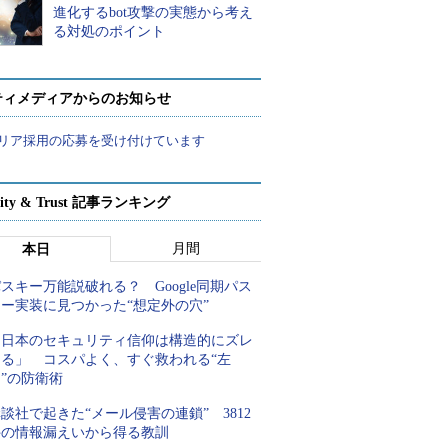
進化するbot攻撃の実態から考え
る対処のポイント
ティメディアからのお知らせ
リア採用の応募を受け付けています
rity & Trust 記事ランキング
月間
本日
スキー万能説破れる？ Google同期パス
キー実装に見つかった“想定外の穴”
「日本のセキュリティ信仰は構造的にズレ
てる」 コスパよく、すぐ救われる“左
”の防衛術
談社で起きた“メール侵害の連鎖” 3812
件の情報漏えいから得る教訓