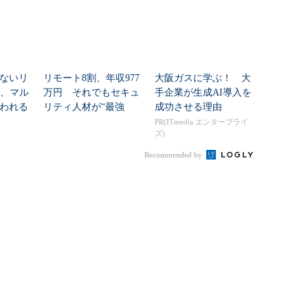
ないリ
リモート8割、年収977
大阪ガスに学ぶ！ 大
I、マル
万円 それでもセキュ
手企業が生成AI導入を
われる
リティ人材が“最強
成功させる理由
職”になれない理由
PR(ITmedia エンタープライ
ズ)
Recommended by