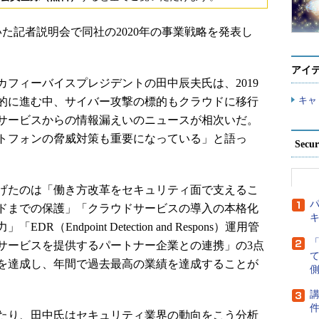
いた記者説明会で同社の2020年の事業戦略を発表し
アイ
フィーバイスプレジデントの田中辰夫氏は、2019
キャ
的に進む中、サイバー攻撃の標的もクラウドに移行
サービスからの情報漏えいのニュースが相次いだ。
トフォンの脅威対策も重要になっている」と語っ
Secu
挙げたのは「働き方改革をセキュリティ面で支えるこ
パ
ドまでの保護」「クラウドサービスの導入の本格化
Endpoint Detection and Respons）運用管
サービスを提供するパートナー企業との連携」の3点
標を達成し、年間で過去最高の業績を達成することが
側
講
あたり、田中氏はセキュリティ業界の動向をこう分析