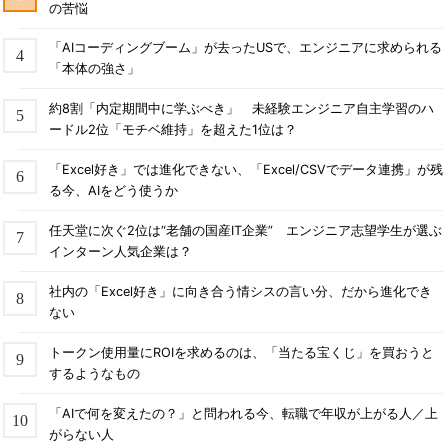
の苦悩
「AIコーディングブーム」が去ったUSで、エンジニアに求められる
「本体の強さ」
約8割「内定期間中に学ぶべき」 未経験エンジニア自主学習のハ
ードル2位「モチベ維持」を超えた1位は？
「Excel好き」では進化できない、「Excel/CSVでデータ連携」が残
る今、AIをどう使うか
任天堂に次ぐ2位は“老舗の国産IT企業” エンジニア志望学生が選ぶ
インターン人気企業は？
社内の「Excel好き」に向き合う情シスの言い分、だから進化でき
ない
トークン使用量にROIを求めるのは、「当たる宝くじ」を買おうと
するようなもの
「AIで何を変えたの？」と問われる今、転職で年収が上がる人／上
がらない人