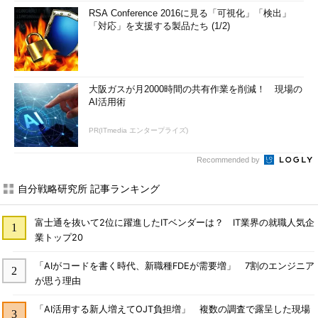
RSA Conference 2016に見る「可視化」「検出」
「対応」を支援する製品たち (1/2)
大阪ガスが月2000時間の共有作業を削減！ 現場の
AI活用術
PR(ITmedia エンタープライズ)
Recommended by
自分戦略研究所 記事ランキング
富士通を抜いて2位に躍進したITベンダーは？ IT業界の就職人気企
業トップ20
「AIがコードを書く時代、新職種FDEが需要増」 7割のエンジニア
が思う理由
「AI活用する新人増えてOJT負担増」 複数の調査で露呈した現場