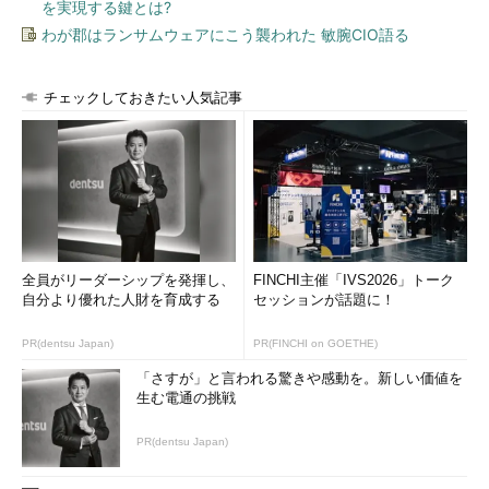
を実現する鍵とは?
わが郡はランサムウェアにこう襲われた 敏腕CIO語る
チェックしておきたい人気記事
全員がリーダーシップを発揮し、
FINCHI主催「IVS2026」トーク
自分より優れた人財を育成する
セッションが話題に！
PR(dentsu Japan)
PR(FINCHI on GOETHE)
「さすが」と言われる驚きや感動を。新しい価値を
生む電通の挑戦
PR(dentsu Japan)