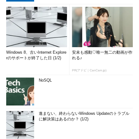
Windows 8、古いInternet Explore
安未も感動♡唯一無二の動画が作
rのサポートが終了した日 (1/2)
れる♪
PR(アドビ｜CanCam.jp)
NoSQL
進まない、終わらないWindows Updateのトラブル
に解決策はあるのか？ (1/2)