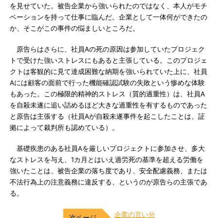
を見せていた。被告企業から強いられたのではなく、本人がモチ
ベーションを持って仕事に臨んだ。企業として一体何ができたの
か、そこがこの事件の悩ましいところだ。
原告らはさらに、社員Aの死の原因は参加していたプロジェク
トで受けた強いストレスにもあると主張している。このプロジェ
クトは客観的に見て達成困難な納期を強いられていた上に、社員
Aには顧客の面前で行った機能確認試験の失敗という惨めな体験
もあった。この極限的精神的ストレス（質的過重性）は、社員A
を自殺未遂に追い詰めるほど大きな過重性を有するものであった
と原告は主張する（社員Aが自殺未遂事件を起こしたことは、証
拠によって裁判所も認めている）。
基礎疾患のある社員Aを厳しいプロジェクトに参加させ、多大
なストレスを与え、1カ月とはいえ過労死の基準を超える労働を
強いたことは、被告企業の落ち度であり、安全配慮義務、または
不法行為上の注意義務に違反する、というのが原告らの主張であ
る。
企業の言い分