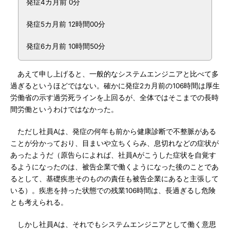
発症4カ月前 0分
発症5カ月前 12時間00分
発症6カ月前 10時間50分
あえて申し上げると、一般的なシステムエンジニアと比べて多
過ぎるというほどではない。確かに発症2カ月前の106時間は厚生
労働省の示す過労死ラインを上回るが、全体ではそこまでの長時
間労働というわけではなかった。
ただし社員Aは、発症の何年も前から健康診断で不整脈がある
ことが分かっており、目まいや立ちくらみ、息切れなどの症状が
あったようだ（原告らによれば、社員Aがこうした症状を自覚す
るようになったのは、被告企業で働くようになった後のことであ
るとして、基礎疾患そのものの責任も被告企業にあると主張して
いる）。疾患を持った状態での残業106時間は、長過ぎるし危険
とも考えられる。
しかし社員Aは、それでもシステムエンジニアとして働く意思