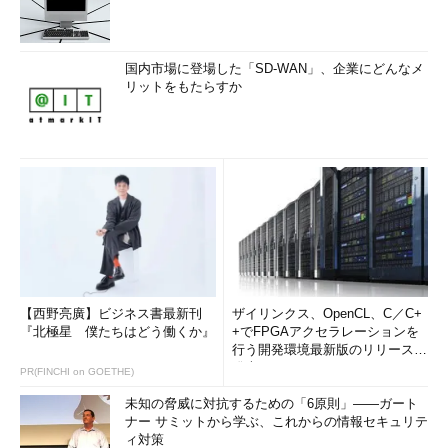
国内市場に登場した「SD-WAN」、企業にどんなメ
リットをもたらすか
【西野亮廣】ビジネス書最新刊
ザイリンクス、OpenCL、C／C+
『北極星 僕たちはどう働くか』
+でFPGAアクセラレーションを
行う開発環境最新版のリリースを
発表
PR(FINCHI on GOETHE)
未知の脅威に対抗するための「6原則」――ガート
ナー サミットから学ぶ、これからの情報セキュリテ
ィ対策