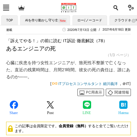
TOP
AIを作り動かし守り生かす
ロー/ノーコード
クラウドネイ
2021年6月18日 更新
連載
2020年7月13日 公開
「訴えてやる！」の前に読む IT訴訟 徹底解説（78）
あるエンジニアの死
（1/3 ページ）
心臓に疾患を持つ女性エンジニアが、致死性不整脈で亡くなっ
た。直近の残業時間は、月間21時間。彼女の死の責任は、誰にあ
るのか――。
[
ITプロセスコンサルタント 細川義洋
，＠IT]
PC用表示
関連情報
Share
Post
LINE
Hatena
この記事は会員限定です。
会員登録（無料）
すると全てご覧いただけ
ます。