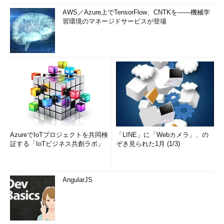
AWS／Azure上でTensorFlow、CNTKを――機械学
習環境のマネージドサービスが登場
AzureでIoTプロジェクトを共同検
「LINE」に「Webカメラ」、の
証する「IoTビジネス共創ラボ」
ぞき見られた1月 (1/3)
AngularJS