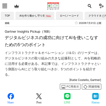
TOP
AIを作り動かし守り生かす
ロー/ノーコード
クラウドネイ
連載
2020年7月31日 公開
Gartner Insights Pickup（168）
デジタルビジネスの成功に向けてAIを使いこなす
ための5つのポイント
インフラストラクチャ＆オペレーション（I＆O）のリーダーは、
デジタルビジネスの取り組みの大きな起爆剤として、AIを戦略的
に活用する必要がある。本記事では、インフラストラクチャとい
う側面からAIにどう取り組むべきか、5つのポイントを紹介す
る。
[Katie Costello, Gartner]
PC用表示
関連情報
Share
Post
LINE
Hatena