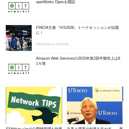
operWorks Openを開設
FINCHI主催「IVS2026」トークセッションが話題
に！
PR(FINCHI on GOETHE)
Amazon Web Servicesの2015年第2四半期売上は8
1％増
SSHサーバーの公開鍵管理を効率
文系と理系の知恵を生かす――東