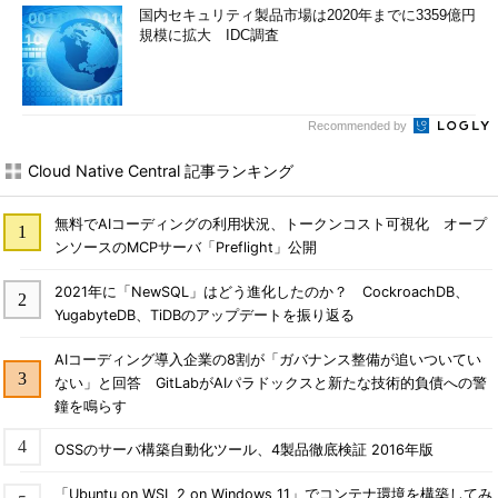
国内セキュリティ製品市場は2020年までに3359億円
規模に拡大 IDC調査
Recommended by
Cloud Native Central 記事ランキング
無料でAIコーディングの利用状況、トークンコスト可視化 オープ
ンソースのMCPサーバ「Preflight」公開
2021年に「NewSQL」はどう進化したのか？ CockroachDB、
YugabyteDB、TiDBのアップデートを振り返る
AIコーディング導入企業の8割が「ガバナンス整備が追いついてい
ない」と回答 GitLabがAIパラドックスと新たな技術的負債への警
鐘を鳴らす
OSSのサーバ構築自動化ツール、4製品徹底検証 2016年版
「Ubuntu on WSL 2 on Windows 11」でコンテナ環境を構築してみ