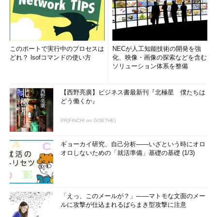
このポートで実行中のプロセスは
NECが人工知能技術の開発を強
どれ？ lsofコマンドの使い方
化、映像・画像の探索などを含む
ソリューション体系を整備
【西野亮廣】ビジネス書最新刊『北極星 僕たちは
どう働くか』
PR(FINCHI on GOETHE)
ギョーカイ研究、自己分析――いざという時にオロ
オロしないための「就活準備」基礎の基礎 (1/3)
「えっ、このメールが？」――マトモな文面のメー
ルに攻撃が仕込まれるばらまき型攻撃に注意