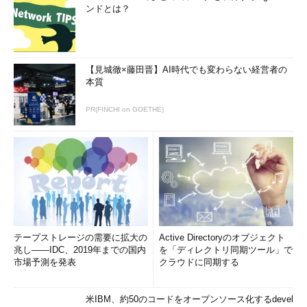
ンドとは？
【見城徹×藤田晋】AI時代でも変わらない経営者の
本質
PR(FINCHI on GOETHE)
テープストレージの需要に拡大の
Active Directoryのオブジェクト
兆し――IDC、2019年までの国内
を「ディレクトリ同期ツール」で
市場予測を発表
クラウドに同期する
米IBM、約50のコードをオープンソース化するdevel