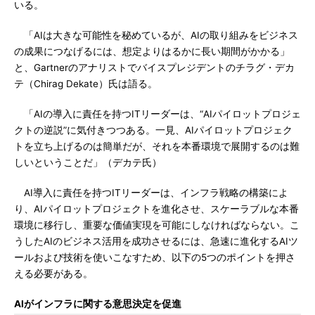
いる。
「AIは大きな可能性を秘めているが、AIの取り組みをビジネス
の成果につなげるには、想定よりはるかに長い期間がかかる」
と、Gartnerのアナリストでバイスプレジデントのチラグ・デカ
テ（Chirag Dekate）氏は語る。
「AIの導入に責任を持つITリーダーは、“AIパイロットプロジェ
クトの逆説”に気付きつつある。一見、AIパイロットプロジェク
トを立ち上げるのは簡単だが、それを本番環境で展開するのは難
しいということだ」（デカテ氏）
AI導入に責任を持つITリーダーは、インフラ戦略の構築によ
り、AIパイロットプロジェクトを進化させ、スケーラブルな本番
環境に移行し、重要な価値実現を可能にしなければならない。こ
うしたAIのビジネス活用を成功させるには、急速に進化するAIツ
ールおよび技術を使いこなすため、以下の5つのポイントを押さ
える必要がある。
AIがインフラに関する意思決定を促進