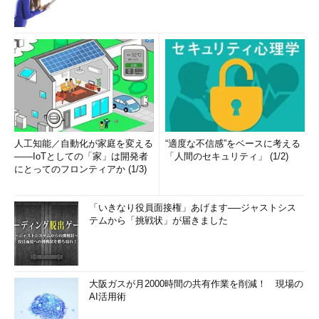
人工知能／自動化が家庭を変える
“適度な不信感”をベースに考える
――IoTとしての「家」は開発者
「人間のセキュリティ」 (1/2)
にとってのフロンティアか (1/3)
「いきなり役員面接権」あげます──ジャストシス
テムから「挑戦状」が届きました
大阪ガスが月2000時間の共有作業を削減！ 現場の
AI活用術