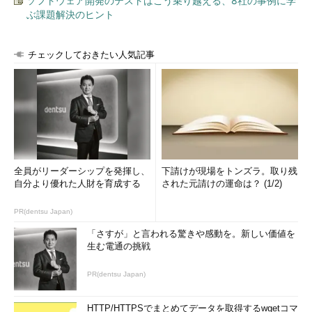
よくAIスキルを学習できるほか、ビジネス部門と効果的なパート
ソフトウェア開発のテストはこう乗り越える、8社の事例に学
ぶ課題解決のヒント
ナーシップを築きやすくなる。実際、2023年までに大企業のイ
ンフラストラクチャ＆オペレーション（I＆O）チームの40％
は、AIで拡張された自動化を利用するようになる見通しだ。その
チェックしておきたい人気記事
結果、ITの生産性に加え、アジリティやスケーラビリティが向上
すると予想されている。
出典：
Gartner Predicts the Future of AI Technologies
（Smarter
with Gartner）
※この記事の原文は2019年2月に公開されており、その後アップデートされ
全員がリーダーシップを発揮し、
下請けが現場をトンズラ。取り残
て2020年2月に公開されています。その時点での世界の企業の状況を前提と
自分より優れた人財を育成する
された元請けの運命は？ (1/2)
しています。
PR(dentsu Japan)
筆者 Katie Costello
「さすが」と言われる驚きや感動を。新しい価値を
生む電通の挑戦
Manager, Public Relations
PR(dentsu Japan)
HTTP/HTTPSでまとめてデータを取得するwgetコマ