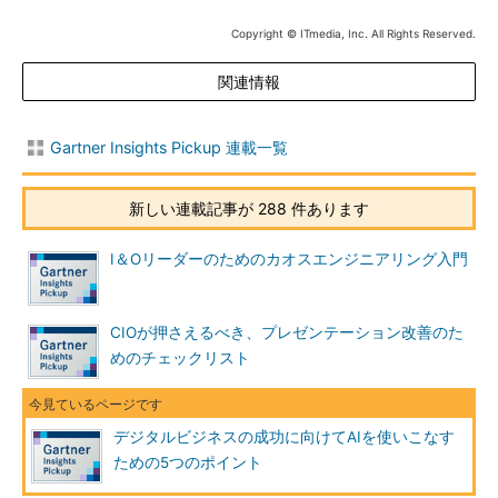
Copyright © ITmedia, Inc. All Rights Reserved.
シンプルなML技術が最も理にかなう場合も
関連情報
2022年までに75％以上の企業が、古典的なML技術の適用が可
能なユースケースにDNNを使用する意向だ。AI導入にいち早く成
功した企業は、実践的なMLソリューションを利用してビジネス
Gartner Insights Pickup 連載一覧
価値を実現した。そうした初期プロジェクトでは、従来の統計的
機械学習が用いられたが、組織の進化とともに、企業はディープ
新しい連載記事が 288 件あります
ラーニングによる高度な技術を追求し、AIの効果向上を目指すよ
うになった。
I＆Oリーダーのためのカオスエンジニアリング入門
誇大宣伝に惑わされず、AIの幅広い選択肢それぞれの特徴を理
解した上で、ビジネス課題に適切に対処する必要がある。人気の
CIOが押さえるべき、プレゼンテーション改善のた
ある複雑な選択肢にとらわれることなく、ユースケースに合わせ
めのチェックリスト
て、場合によってはシンプルな選択肢を選ぶことが重要だ。
クラウドサービスプロバイダーを戦略の一環として活用
デジタルビジネスの成功に向けてAIを使いこなす
コグニティブAPIやコンテナ、サーバレスコンピューティング
ための5つのポイント
のようなクラウド技術を戦略的に活用すれば、AIを展開する複雑