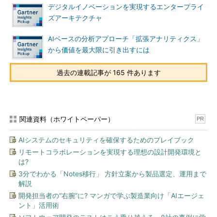
なプロセスの簡素化に役立つ。2023年までに、クラウドベース
デジタルイノベーションを実現するエンタープライ
のAIの利用規模は2019年の5倍に拡大し、AIは最も使われるクラ
ズアーキテクチャ
ウドサービスの1つになる見通しだ。コンテナとサーバレスコン
ピューティングにより、MLモデルを独立した機能として利用で
AIベースの分析アプローチ「拡張アナリティクス」
き、これによってコストやオーバーヘッドが削減される。
から価値を最大限に引き出すには
サーバレスプログラミングモデルは、迅速なスケーリングが可
過去の連載記事が 165 件あります
能なことから、パブリッククラウド環境で特に魅力的だ。だが、
ITリーダーは、こうした新しいコンピューティング機能の恩恵を
受ける既存MLプロジェクトを見極めなければならない。
関連資料（ホワイトペーパー）
PR
AIで拡張した自動化を本格導入
AIシステムのセキュリティを確保するためのプレイブック
企業が管理すべきデータの量が増加する中、問題を誤認した
り、問題に対する優先順位の付け方を間違えたりするケースもま
リモートコラボレーションを実現する理想の設計開発環境と
は?
すます増加している。しかも、IT部門とビジネス部門はAIについ
3分でわかる「Notes移行」 方針立案から製品選定、運用まで
ての考え方が食い違うことがよくあり、これは状況の改善に役立
解説
たない。
開発担当者の“右腕”に? マンガで学ぶ製造業向け「AIエージェ
ント」活用術
だが、AIで拡張した自動化を導入することで、ITチームはより