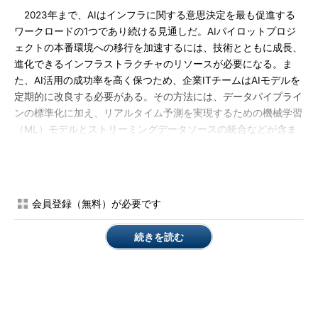
2023年まで、AIはインフラに関する意思決定を最も促進する
ワークロードの1つであり続ける見通しだ。AIパイロットプロジ
ェクトの本番環境への移行を加速するには、技術とともに成長、
進化できるインフラストラクチャのリソースが必要になる。ま
た、AI活用の成功率を高く保つため、企業ITチームはAIモデルを
定期的に改良する必要がある。その方法には、データパイプライ
ンの標準化に加え、リアルタイム予測を実現するための機械学習
（ML）モデルとストリーミングデータソースの統合などが含ま
れる。
複雑さを増すAI技術をコラボレーションによって管理
MLやディープニューラルネットワーク（DNN）のようなAI技
会員登録（無料）が必要です
術をエッジやIoT環境で利用する上で、最大の技術的課題の1つは
データとアナリティクスの複雑さだ。こうした環境へのAIの本番
続きを読む
展開を成功させるには、ビジネス部門とIT部門の密接なパートナ
ーシップが必要になる。新しいビジネスニーズが生まれたときに
即応できるソリューションをプロアクティブに計画し、提供する
ようにする。Gartnerはこの考え方を、「インフラストラクチャ
が主導するディスラプション（創造的破壊）」と呼んでいる。