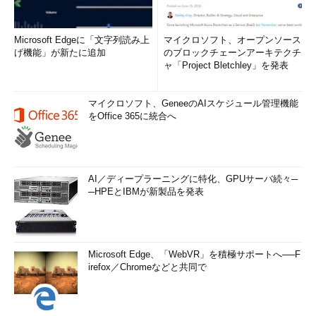
Microsoft Edgeに「文字列読み上
マイクロソフト、オープンソース
げ機能」が新たに追加
のブロックチェーンアーキテクチ
ャ「Project Bletchley」を発表
マイクロソフト、GeneeのAIスケジュール管理機能
をOffice 365に統合へ
AI／ディープラーニングに特化、GPUサーバ続々─
─HPEとIBMが新製品を発表
Microsoft Edge、「WebVR」を積極サポートへ──F
irefox／Chromeなどと共同で