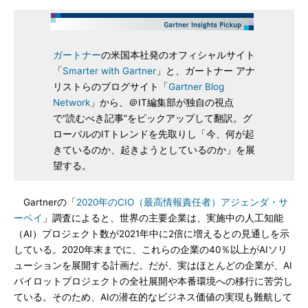
ガートナー
の米国本社発のオフィシャルサイト
「
Smarter with Gartner
」と、ガートナー アナ
リストらのブログサイト「
Gartner Blog
Network
」から、＠IT編集部が独自の視点
で“読むべき記事”をピックアップして翻訳。グ
ローバルのITトレンドを先取りし「今、何が起
きているのか、起きようとしているのか」を展
望する。
Gartnerの「
2020年のCIO（最高情報責任者）アジェンダ・サ
ーベイ
」調査によると、世界の主要企業は、実施中の人工知能
（AI）プロジェクト数が2021年中に2倍に増えるとの見通しを示
している。2020年末までに、これらの企業の40％以上がAIソリ
ューションを展開する計画だ。だが、実はほとんどの企業が、AI
パイロットプロジェクトの全社展開や本番環境への移行に苦労し
ている。そのため、AIの潜在的なビジネス価値の実現も難航して