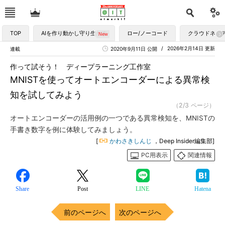
TOP
AIを作り動かし守り生かす
ロー/ノーコード
クラウドネイ
2026年2月14日 更新
連載
2020年9月11日 公開
作って試そう！ ディープラーニング工作室
MNISTを使ってオートエンコーダーによる異常検
知を試してみよう
（2/3 ページ）
オートエンコーダーの活用例の一つである異常検知を、MNISTの
手書き数字を例に体験してみましょう。
[
かわさきしんじ
，Deep Insider編集部]
PC用表示
関連情報
Share
Post
LINE
Hatena
前のページへ
次のページへ