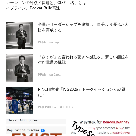
レーションの利点／課題と、CIパ
名」とは
イプライン、Docker Build高速化
のコツ (1/2...
全員がリーダーシップを発揮し、自分より優れた人
財を育成する
PR(dentsu Japan)
「さすが」と言われる驚きや感動を。新しい価値を
生む電通の挑戦
PR(dentsu Japan)
FINCHI主催「IVS2026」トークセッションが話題
に！
PR(FINCHI on GOETHE)