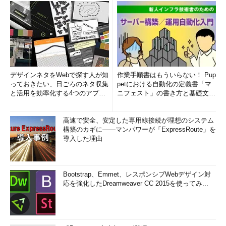
デザインネタをWebで探す人が知
作業手順書はもういらない！ Pup
っておきたい、日ごろのネタ収集
petにおける自動化の定義書「マ
と活用を効率化する4つのアプリ
ニフェスト」の書き方と基礎文法
(1/3)
まとめ (1/5)
高速で安全、安定した専用線接続が理想のシステム
構築のカギに――マンパワーが「ExpressRoute」を
導入した理由
Bootstrap、Emmet、レスポンシブWebデザイン対
応を強化したDreamweaver CC 2015を使ってみ...