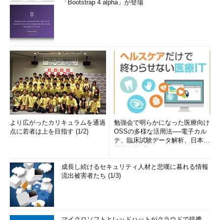
「Bootstrap 4 alpha」が登場
より広がったカリキュラムを通過
勉強会で明らかになった医療向け
点に若者は上を目指す (1/2)
OSSの多様な活用法──電子カル
テ、臨床試験データ解析、日本語
医学用語プラットフォーム、画...
成長し続けるセキュリティ人材と悲嘆に暮れる情報
流出被害者たち (1/3)
マイクロソフトとレッドハットがクラウドで提携