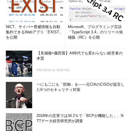
NICT、サイバー脅威情報を自動
Microsoft、プログラミング言語
集約できるWebアプリ「EXIST」
「TypeScript 3.4」のリリース候
を公開
補版（RC）を公開
【見城徹×藤田晋】AI時代でも変わらない経営者の
本質
PR(FINCHI on GOETHE)
一にも二にも「防御」を――元CIAのCISOが提言し
た6つのセキュリティ対策
2018年の災害では34.2％で「BCPが機能した」、N
TTデータ経営研究所が調査