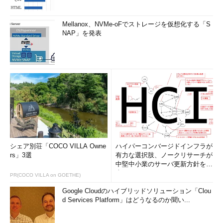
Mellanox、NVMe-oFでストレージを仮想化する「S
NAP」を発表
シェア別荘「COCO VILLA Owne
ハイパーコンバージドインフラが
rs」3選
有力な選択肢、ノークリサーチが
中堅中小業のサーバ更新方針を調
査
PR(COCO VILLA on GOETHE)
Google Cloudのハイブリッドソリューション「Clou
d Services Platform」はどうなるのか聞い...