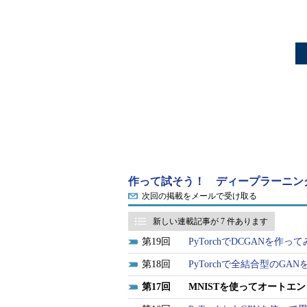
作って試そう！ ディープラーニン
次回の掲載をメールで受け取る
新しい連載記事が 7 件あります
19
PyTorchでDCGANを作っ
18
PyTorchで全結合型のGA
17
MNISTを使ってオートエ