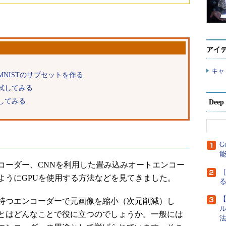
アイ
キャ
NISTのサブセットを作る
試してみる
してみる
Dee
G
コーダー、CNNを利用した畳み込みオートエンコー
［
ようにGPUを使用する方法などを見てきました。
【
持つエンコーダーで元画像を縮小（次元削減）し
ル
とはどんなことで役に立つのでしょうか。一般には
法