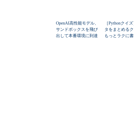
OpenAI高性能モデル、
［Pythonクイ
サンドボックスを飛び
タをまとめるク
出して本番環境に到達
もっとラクに書
て知ってる？