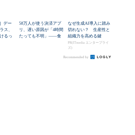
ズ］デー
58万人が使う決済アプ
なぜ生成AI導入に踏み
ラス、
リ、遅い原因が「4時間
切れない？ 生産性と
けるっ
たっても不明」――食
組織力を高める鍵
品スーパーはどう解消
PR(ITmedia エンタープライ
ズ)
した？
Recommended by