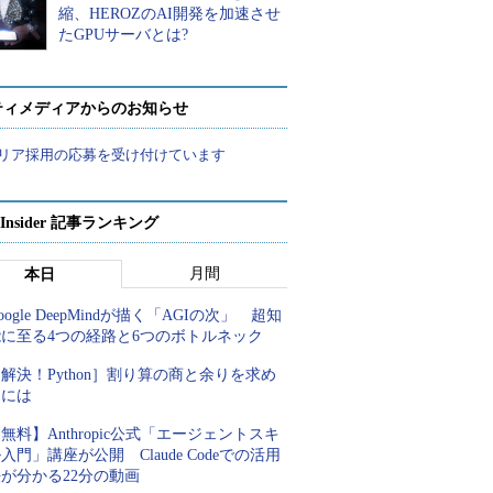
縮、HEROZのAI開発を加速させ
たGPUサーバとは?
ティメディアからのお知らせ
リア採用の応募を受け付けています
p Insider 記事ランキング
月間
本日
oogle DeepMindが描く「AGIの次」 超知
能に至る4つの経路と6つのボトルネック
解決！Python］割り算の商と余りを求め
るには
無料】Anthropic公式「エージェントスキ
入門」講座が公開 Claude Codeでの活用
が分かる22分の動画