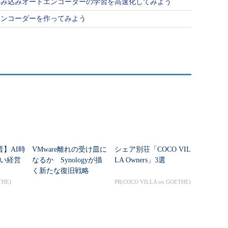
使って畳み込みオートエンコーダーの学習を高速化してみよう
トエンコーダーを作ってみよう
晋】AI時
VMware離れの受け皿に
シェア別荘「COCO VIL
い経営
なるか Synologyが描
LA Owners」3選
く新たな復旧戦略
THE)
PR(COCO VILLA on GOETHE)