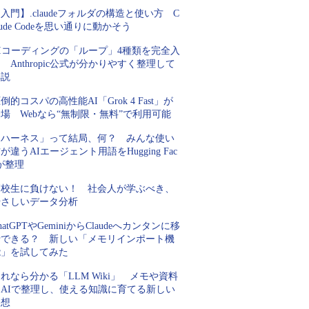
入門】.claudeフォルダの構造と使い方 C
aude Codeを思い通りに動かそう
AIコーディングの「ループ」4種類を完全入
 Anthropic公式が分かりやすく整理して
解説
倒的コスパの高性能AI「Grok 4 Fast」が
場 Webなら“無制限・無料”で利用可能
「ハーネス」って結局、何？ みんな使い
が違うAIエージェント用語をHugging Fac
が整理
高校生に負けない！ 社会人が学ぶべき、
やさしいデータ分析
hatGPTやGeminiからClaudeへカンタンに移
行できる？ 新しい「メモリインポート機
能」を試してみた
れなら分かる「LLM Wiki」 メモや資料
をAIで整理し、使える知識に育てる新しい
発想