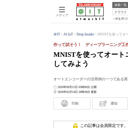
連載一覧
クラウド
メディア
AIを作
＠IT
AI IoT
Deep Insider
MNISTを使ってオ
作って試そう！ ディープラーニング工
MNISTを使ってオー
してみよう
オートエンコーダーの活用例の一つである異
2020年09月11日 05時00分 公開
2026年02月14日 20時58分 更新
印刷
通知
この記事は会員限定です。