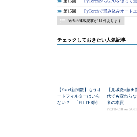
16
PyTorchからGPUを
15
PyTorchで畳み込みオー
過去の連載記事が 14 件あります
チェックしておきたい人気記事
【Excel新関数】もうオ
【見城徹×藤田
ートフィルターはいら
代でも変わらな
ない？ 「FILTER関
者の本質
数」でデータ抽出を完
PR(FINCHI on GOE
全自動化