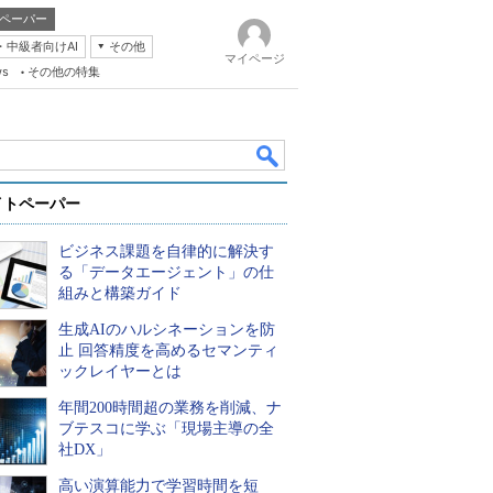
ペーパー
・中級者向けAI
その他
マイページ
ws
その他の特集
イトペーパー
ビジネス課題を自律的に解決す
る「データエージェント」の仕
組みと構築ガイド
生成AIのハルシネーションを防
k
止 回答精度を高めるセマンティ
ックレイヤーとは
年間200時間超の業務を削減、ナ
ブテスコに学ぶ「現場主導の全
社DX」
高い演算能力で学習時間を短