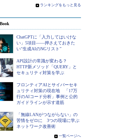
»
ランキングをもっと見る
Book
ChatGPTに「入力してはいけな
い」5項目――押さえておきた
い“生成AIのNGリスト”
API設計の常識が変わる？
HTTP新メソッド「QUERY」と
セキュリティ対策を学ぶ
フロンティアAIとサイバーセキ
ュリティ対策の現在地 「17万
行のAIコード分析」事例と公的
ガイドラインが示す道筋
「無線LANがつながらない」の
苦情をゼロに 3つの現場に学ぶ
ネットワーク改善術
»
一覧ページへ