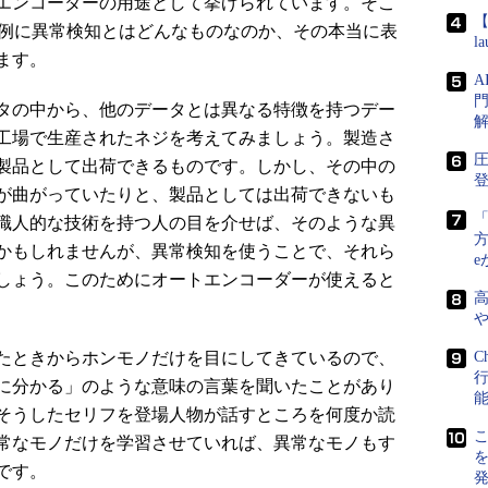
エンコーダーの用途として挙げられています。そこ
【
を例に異常検知とはどんなものなのか、その本当に表
l
ます。
門
タの中から、他のデータとは異なる特徴を持つデー
工場で生産されたネジを考えてみましょう。製造さ
圧
製品として出荷できるものです。しかし、その中の
登
が曲がっていたりと、製品としては出荷できないも
職人的な技術を持つ人の目を介せば、そのような異
方
かもしれませんが、異常検知を使うことで、それら
e
しょう。このためにオートエンコーダーが使えると
たときからホンモノだけを目にしてきているので、
C
に分かる」のような意味の言葉を聞いたことがあり
そうしたセリフを登場人物が話すところを何度か読
こ
常なモノだけを学習させていれば、異常なモノもす
です。