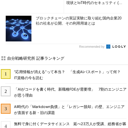
現状とIoT時代のセキュリティ (1/
2)
ブロックチェーンの実証実験に取り組む国内企業20
社の社名が公開、その利用用途とは
Recommended by
自分戦略研究所 記事ランキング
“応用情報が消える”って本当？ 「生成AIパスポート」って何？
IT資格の今を読む
「AIがコードを書く時代、新職種FDEが需要増」 7割のエンジニア
が思う理由
AI時代の「Markdown負債」と「レガシー脱却」の壁、エンジニア
が直面する新・旧の課題
無料で身に付くデータサイエンス 延べ23万人が受講、総務省が募