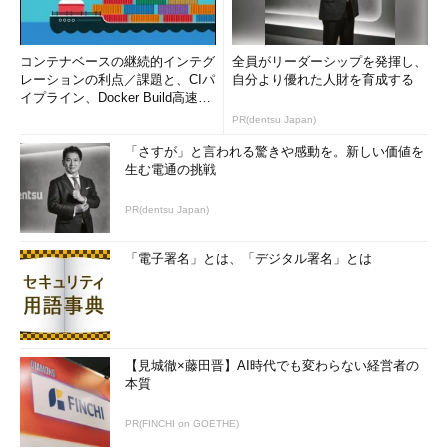
コンテナベースの継続的インテグ
全員がリーダーシップを発揮し、
レーションの利点／課題と、CIパ
自分より優れた人財を育成する
イプライン、Docker Build高速化
のコツ (1/2...
PR(dentsu Japan)
「さすが」と言われる驚きや感動を。新しい価値を
生む電通の挑戦
PR(dentsu Japan)
「電子署名」とは、「デジタル署名」とは
【見城徹×藤田晋】AI時代でも変わらない経営者の
本質
PR(FINCHI on GOETHE)