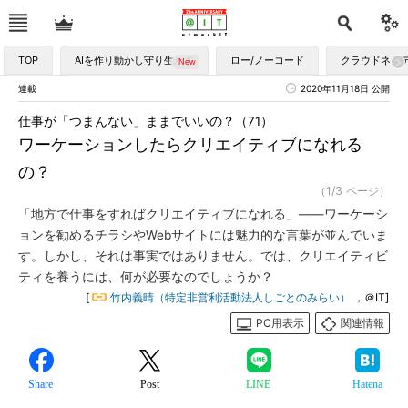
TOP
AIを作り動かし守り生かす
ロー/ノーコード
クラウドネイ
連載
2020年11月18日 公開
仕事が「つまんない」ままでいいの？（71）
ワーケーションしたらクリエイティブになれる
の？
（1/3 ページ）
「地方で仕事をすればクリエイティブになれる」――ワーケーシ
ョンを勧めるチラシやWebサイトには魅力的な言葉が並んでいま
す。しかし、それは事実ではありません。では、クリエイティビ
ティを養うには、何が必要なのでしょうか？
[
竹内義晴（特定非営利活動法人しごとのみらい）
，＠IT]
PC用表示
関連情報
Share
Post
LINE
Hatena