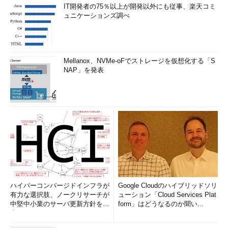
IT開発者の75％以上が開発以外にも従事、楽天コミ
ュニケーションズ調べ
Mellanox、NVMe-oFでストレージを仮想化する「S
NAP」を発表
ハイパーコンバージドインフラが
Google Cloudのハイブリッドソリ
有力な選択肢、ノークリサーチが
ューション「Cloud Services Plat
中堅中小業のサーバ更新方針を調
form」はどうなるのか聞い...
査