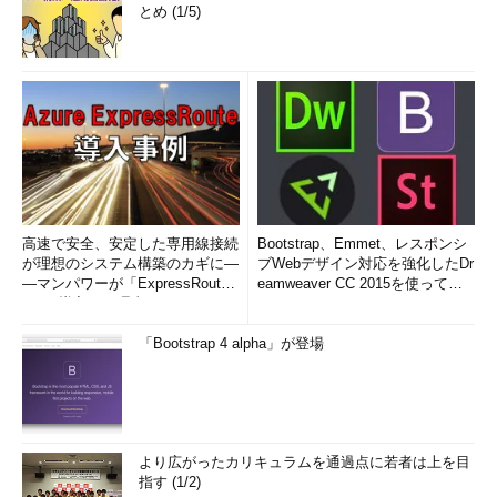
とめ (1/5)
高速で安全、安定した専用線接続
Bootstrap、Emmet、レスポンシ
が理想のシステム構築のカギに―
ブWebデザイン対応を強化したDr
―マンパワーが「ExpressRout
eamweaver CC 2015を使って
e」を導入した理由
み...
「Bootstrap 4 alpha」が登場
より広がったカリキュラムを通過点に若者は上を目
指す (1/2)