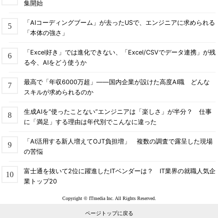
集開始
「AIコーディングブーム」が去ったUSで、エンジニアに求められる
「本体の強さ」
「Excel好き」では進化できない、「Excel/CSVでデータ連携」が残
る今、AIをどう使うか
最高で「年収6000万超」――国内企業が設けた高度AI職 どんな
スキルが求められるのか
生成AIを“使ったことない”エンジニアは「楽しさ」が半分？ 仕事
に「満足」する理由は年代別でこんなに違った
「AI活用する新人増えてOJT負担増」 複数の調査で露呈した現場
の苦悩
富士通を抜いて2位に躍進したITベンダーは？ IT業界の就職人気企
業トップ20
Copyright © ITmedia Inc. All Rights Reserved.
ページトップに戻る