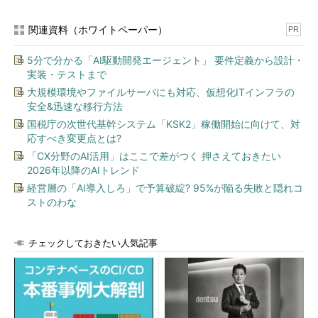
関連資料（ホワイトペーパー）
PR
5分で分かる「AI駆動開発エージェント」 要件定義から設計・
実装・テストまで
大規模環境やファイルサーバにも対応、仮想化ITインフラの
安全&迅速な移行方法
国税庁の次世代基幹システム「KSK2」稼働開始に向けて、対
応すべき変更点とは?
「CX分野のAI活用」はここで差がつく 押さえておきたい
2026年以降のAIトレンド
経営層の「AI導入しろ」で予算破綻? 95%が陥る失敗と隠れコ
ストのわな
チェックしておきたい人気記事