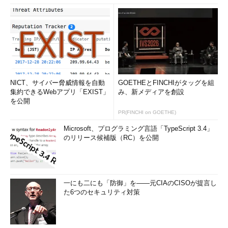
NICT、サイバー脅威情報を自動
GOETHEとFINCHIがタッグを組
集約できるWebアプリ「EXIST」
み、新メディアを創設
を公開
PR(FINCHI on GOETHE)
Microsoft、プログラミング言語「TypeScript 3.4」
のリリース候補版（RC）を公開
一にも二にも「防御」を――元CIAのCISOが提言し
た6つのセキュリティ対策