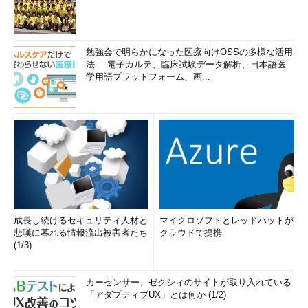
勉強会で明らかになった医療向けOSSの多様な活用
法──電子カルテ、臨床試験データ解析、日本語医
学用語プラットフォーム、画...
成長し続けるセキュリティ人材と
マイクロソフトとレッドハットが
悲嘆に暮れる情報流出被害者たち
クラウドで提携
(1/3)
カーセンサー、ゼクシィのサイトが取り入れている
「アダプティブUX」とは何か (1/2)