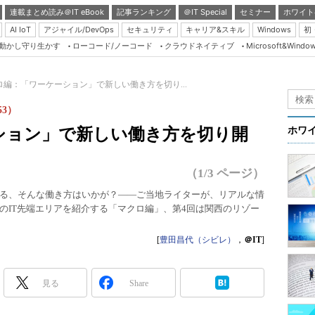
連載まとめ読み＠IT eBook
記事ランキング
＠IT Special
セミナー
ホワイト
AI IoT
アジャイル/DevOps
セキュリティ
キャリア&スキル
Windows
初
り動かし守り生かす
ローコード/ノーコード
クラウドネイティブ
Microsoft&Windo
Server & Storage
HTML5 + UX
ロ編：「ワーケーション」で新しい働き方を切り...
Smart & Social
53）
Coding Edge
ション」で新しい働き方を切り開
ホワ
Java Agile
Database Expert
（1/3 ページ）
Linux ＆ OSS
る、そんな働き方はいかが？――ご当地ライターが、リアルな情
のIT先端エリアを紹介する「マクロ編」、第4回は関西のリゾー
Master of IP Networ
Security & Trust
[
豊田昌代（シビレ）
，
＠IT
]
Test & Tools
Insider.NET
見る
Share
ブログ