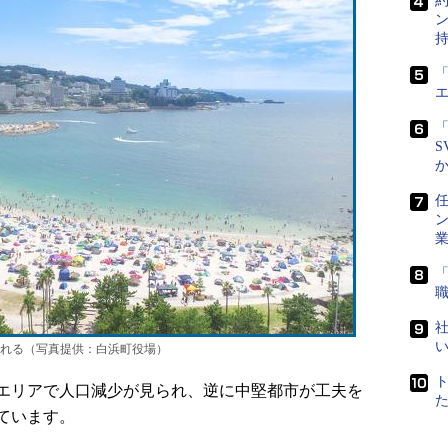
「
「
S
任
社
れる（写真提供：白浜町役場）
エリアで人口減少が見られ、逆に中堅都市が工夫を
ています。