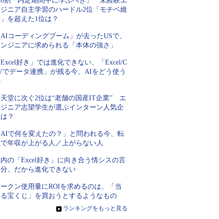
約8割「内定期間中に学ぶべき」 未経験エ
ンジニア自主学習のハードル2位「モチベ維
持」を超えた1位は？
AIコーディングブーム」が去ったUSで、
エンジニアに求められる「本体の強さ」
Excel好き」では進化できない、「Excel/C
Vでデータ連携」が残る今、AIをどう使う
か
天堂に次ぐ2位は“老舗の国産IT企業” エ
ンジニア志望学生が選ぶインターン人気企
業は？
「AIで何を変えたの？」と問われる今、転
職で年収が上がる人／上がらない人
内の「Excel好き」に向き合う情シスの言
い分、だから進化できない
トークン使用量にROIを求めるのは、「当
たる宝くじ」を買おうとするようなもの
»
ランキングをもっと見る