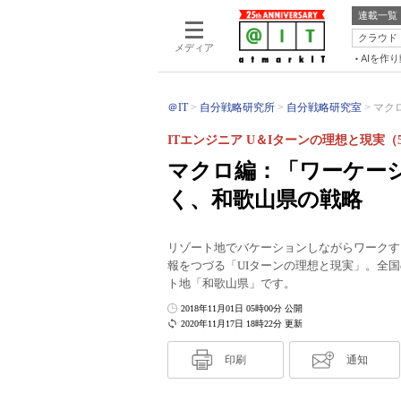
連載一覧
クラウド
メディア
AIを作
＠IT
自分戦略研究所
自分戦略研究室
マク
ITエンジニア U＆Iターンの理想と現実（
マクロ編：「ワーケー
く、和歌山県の戦略
リゾート地でバケーションしながらワークす
報をつづる「UIターンの理想と現実」。全国
ト地「和歌山県」です。
2018年11月01日 05時00分 公開
2020年11月17日 18時22分 更新
印刷
通知