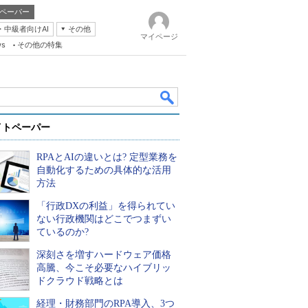
ペーパー
・中級者向けAI
その他
マイページ
ws
その他の特集
イトペーパー
RPAとAIの違いとは? 定型業務を
自動化するための具体的な活用
方法
「行政DXの利益」を得られてい
k
ない行政機関はどこでつまずい
ているのか?
深刻さを増すハードウェア価格
高騰、今こそ必要なハイブリッ
ドクラウド戦略とは
経理・財務部門のRPA導入、3つ