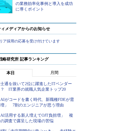
の業務効率化事例と導入を成功
に導くポイント
ティメディアからのお知らせ
リア採用の応募を受け付けています
戦略研究所 記事ランキング
月間
本日
士通を抜いて2位に躍進したITベンダー
？ IT業界の就職人気企業トップ20
AIがコードを書く時代、新職種FDEが需
要増」 7割のエンジニアが思う理由
AI活用する新人増えてOJT負担増」 複
数の調査で露呈した現場の苦悩