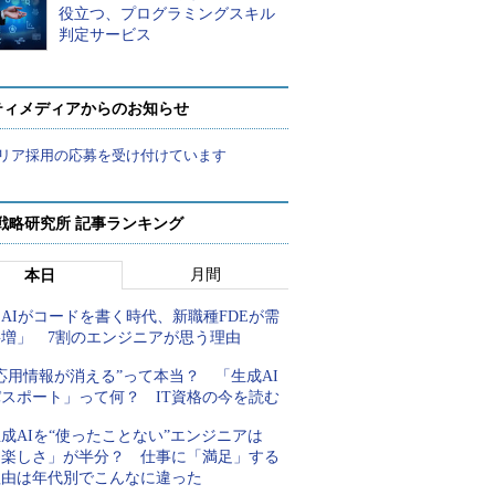
役立つ、プログラミングスキル
判定サービス
ティメディアからのお知らせ
リア採用の応募を受け付けています
戦略研究所 記事ランキング
月間
本日
AIがコードを書く時代、新職種FDEが需
要増」 7割のエンジニアが思う理由
応用情報が消える”って本当？ 「生成AI
パスポート」って何？ IT資格の今を読む
成AIを“使ったことない”エンジニアは
「楽しさ」が半分？ 仕事に「満足」する
理由は年代別でこんなに違った