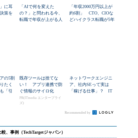
」に耳
「AIで何を変えた
「年収2000万円以上が
決策を
の？」と問われる今、
約6割」 CTO、CIOな
転職で年収が上がる人
どハイクラス転職が5年
／上がらない人
で2.2倍のバブル、求め
られる人材像は
アの5割
既存ツールは捨てな
ネットワークエンジニ
りたく
い！ アプリ連携で防
ア、社内SEって実は
も「引
ぐ情報のサイロ化
「稼げる仕事」？ IT
とは？
職種別の“単価”に明暗
PR(ITmedia エンタープライ
ズ)
Recommended by