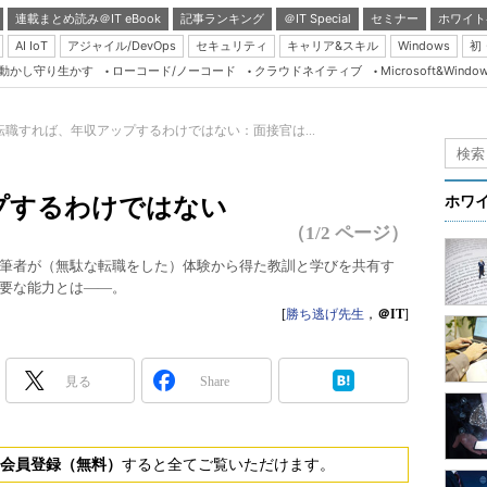
連載まとめ読み＠IT eBook
記事ランキング
＠IT Special
セミナー
ホワイト
AI IoT
アジャイル/DevOps
セキュリティ
キャリア&スキル
Windows
初
り動かし守り生かす
ローコード/ノーコード
クラウドネイティブ
Microsoft&Windo
Server & Storage
HTML5 + UX
転職すれば、年収アップするわけではない：面接官は...
Smart & Social
Coding Edge
プするわけではない
ホワ
Java Agile
（1/2 ページ）
Database Expert
筆者が（無駄な転職をした）体験から得た教訓と学びを共有す
要な能力とは――。
Linux ＆ OSS
[
勝ち逃げ先生
，
＠IT
]
Master of IP Networ
Security & Trust
見る
Share
Test & Tools
Insider.NET
会員登録（無料）
すると全てご覧いただけます。
ブログ