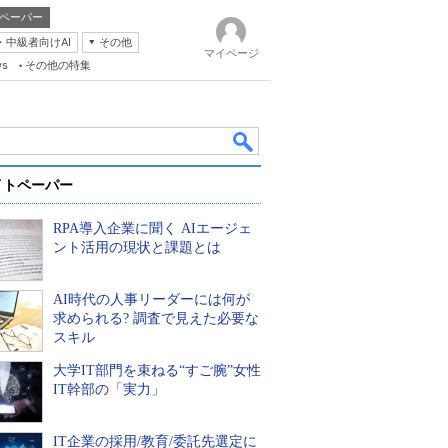
ペーパー
・中級者向けAI
その他
マイページ
ws
その他の特集
イトペーパー
RPA導入企業に聞く AIエージェ
ント活用の現状と課題とは
AI時代の人事リーダーには何が
k
求められる? 調査で見えた必要な
スキル
大学IT部門を束ねる“すご腕”女性
IT幹部の「実力」
IT企業の採用/教育/委託先選定に