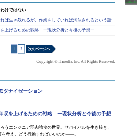
るわけではない
いれば生き残れるが、作業をしていれば淘汰されるという話
年収を上げるための戦略 ー現状分析と今後の予想ー
1
|
2
次のページへ
Copyright © ITmedia, Inc. All Rights Reserved.
モダナイゼーション
アが年収を上げるための戦略 ー現状分析と今後の予想
あろうエンジニア弱肉強食の世界。サバイバルを生き抜き、
何を考え、どう行動すればいいのか――。