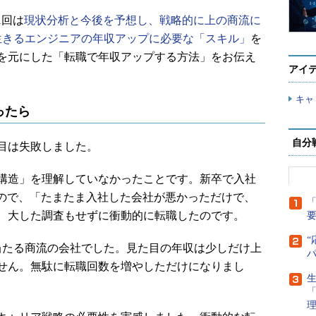
1回は
現状分析と今後を予想し、戦略的に上の商流に
を生きるエンジニアの年収アップに必要な「スキル」
を
を元にした「転職で年収アップする方法」をお伝え
アイ
キャ
ったら
自分
目は失敗しました。
構造」を理解していなかったことです。新卒で入社
たので、「たまたま入社した会社が悪かっただけで、
「
、大した調査もせずに衝動的に転職したのです。
“
たる商流の会社でした。見た目の年収は少しだけ上
せん。無駄に転職回数を増やしただけになりまし
生