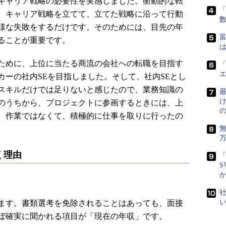
キャリア戦略の必要性を実感しました。衝動的な転
「
。キャリア戦略を立てて、立てた戦略に沿って行動
様な失敗をするだけです。そのためには、目先の年
富
ることが重要です。
は
ために、上位に当たる商流の会社への転職を目指す
「
カーの社内SEを目指しました。そして、社内SEとし
スキルだけでは足りないと感じたので、業務知識の
最
半のうちから、プロジェクトに参画するときには、上
。作業ではなくて、積極的に仕事を取りに行ったの
く理由
「
S
社
ます。書類選考を免除されることはあっても、面接
ぼ確実に聞かれる項目が「現在の年収」です。