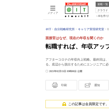
連載一覧
クラウド
メディア
AIを作
＠IT
自分戦略研究所
キャリア実現研究室
面接官はなぜ、現在の年収を聞くのか
転職すれば、年収アッ
アフターコロナの年収向上戦略。最終回は、
る。底辺から脱出するためにエンジニアに必
2021年02月15日 05時00分 公開
印刷
通知
この記事は会員限定です。