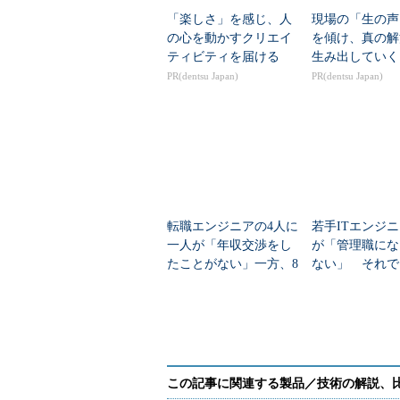
「楽しさ」を感じ、人
現場の「生の声
の心を動かすクリエイ
を傾け、真の解
ティビティを届ける
生み出していく
PR(dentsu Japan)
PR(dentsu Japan)
転職エンジニアの4人に
若手ITエンジニ
一人が「年収交渉をし
が「管理職にな
たことがない」一方、8
ない」 それで
割が「交渉したい」
き受ける条件」
なぜなのか