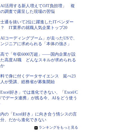
AI活用する新人増えてOJT負担増」 複
数の調査で露呈した現場の苦悩
士通を抜いて2位に躍進したITベンダー
？ IT業界の就職人気企業トップ20
AIコーディングブーム」が去ったUSで、
エンジニアに求められる「本体の強さ」
高で「年収6000万超」――国内企業が設
けた高度AI職 どんなスキルが求められる
のか
無料で身に付くデータサイエンス 延べ23
万人が受講、総務省が募集開始
Excel好き」では進化できない、「Excel/C
Vでデータ連携」が残る今、AIをどう使う
か
内の「Excel好き」に向き合う情シスの言
い分、だから進化できない
»
ランキングをもっと見る