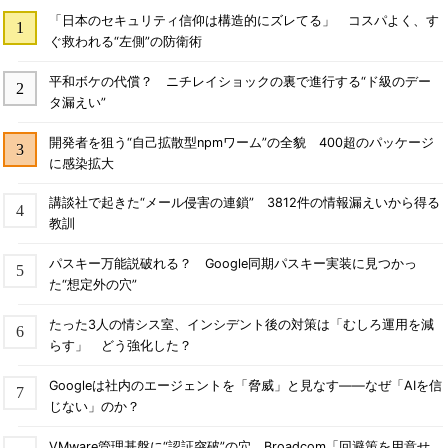
「日本のセキュリティ信仰は構造的にズレてる」 コスパよく、す
ぐ救われる“左側”の防衛術
平和ボケの代償？ ニチレイショックの裏で進行する“ド級のデー
タ漏えい”
開発者を狙う“自己拡散型npmワーム”の全貌 400超のパッケージ
に感染拡大
講談社で起きた“メール侵害の連鎖” 3812件の情報漏えいから得る
教訓
パスキー万能説破れる？ Google同期パスキー実装に見つかっ
た“想定外の穴”
たった3人の情シス室、インシデント後の対策は「むしろ運用を減
らす」 どう強化した？
Googleは社内のエージェントを「脅威」と見なす――なぜ「AIを信
じない」のか？
VMware管理基盤に“認証突破”の穴 Broadcom「回避策を用意せ