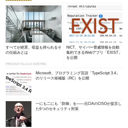
すべてが絶景、収益も得られるそ
NICT、サイバー脅威情報を自動
の仕組みとは
集約できるWebアプリ「EXIST」
を公開
PR(COCO VILLA on GOETHE)
Microsoft、プログラミング言語「TypeScript 3.4」
のリリース候補版（RC）を公開
一にも二にも「防御」を――元CIAのCISOが提言し
た6つのセキュリティ対策