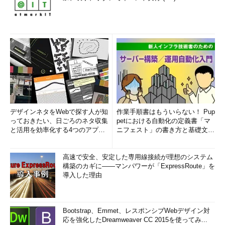
デザインネタをWebで探す人が知
作業手順書はもういらない！ Pup
っておきたい、日ごろのネタ収集
petにおける自動化の定義書「マ
と活用を効率化する4つのアプリ
ニフェスト」の書き方と基礎文法
(1/3)
まとめ (1/5)
高速で安全、安定した専用線接続が理想のシステム
構築のカギに――マンパワーが「ExpressRoute」を
導入した理由
Bootstrap、Emmet、レスポンシブWebデザイン対
応を強化したDreamweaver CC 2015を使ってみ...