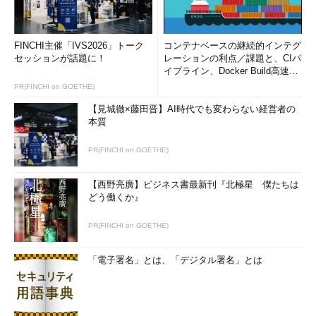
FINCHI主催「IVS2026」トーク
コンテナベースの継続的インテグ
セッションが話題に！
レーションの利点／課題と、CIパ
イプライン、Docker Build高速化
のコツ (1/2...
PR(FINCHI on GOETHE)
【見城徹×藤田晋】AI時代でも変わらない経営者の
本質
PR(FINCHI on GOETHE)
【西野亮廣】ビジネス書最新刊『北極星 僕たちは
どう働くか』
PR(FINCHI on GOETHE)
「電子署名」とは、「デジタル署名」とは