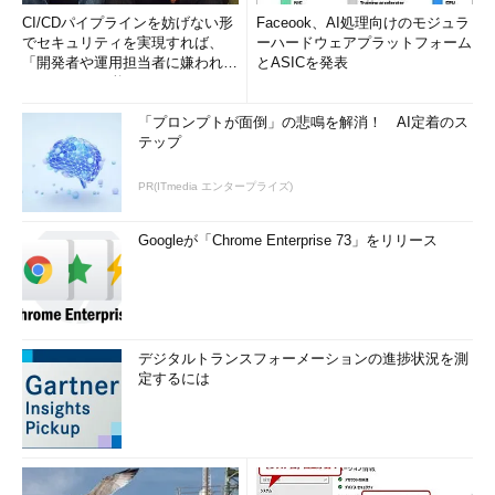
CI/CDパイプラインを妨げない形
Faceook、AI処理向けのモジュラ
でセキュリティを実現すれば、
ーハードウェアプラットフォーム
「開発者や運用担当者に嫌われな
とASICを発表
いWAF」は可能か
「プロンプトが面倒」の悲鳴を解消！ AI定着のス
テップ
PR(ITmedia エンタープライズ)
Googleが「Chrome Enterprise 73」をリリース
デジタルトランスフォーメーションの進捗状況を測
定するには