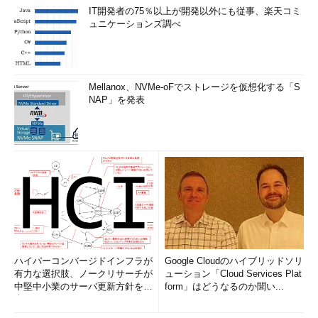
IT開発者の75％以上が開発以外にも従事、楽天コミ
ュニケーションズ調べ
Mellanox、NVMe-oFでストレージを仮想化する「S
NAP」を発表
ハイパーコンバージドインフラが
Google Cloudのハイブリッドソリ
有力な選択肢、ノークリサーチが
ューション「Cloud Services Plat
中堅中小業のサーバ更新方針を調
form」はどうなるのか聞い...
査