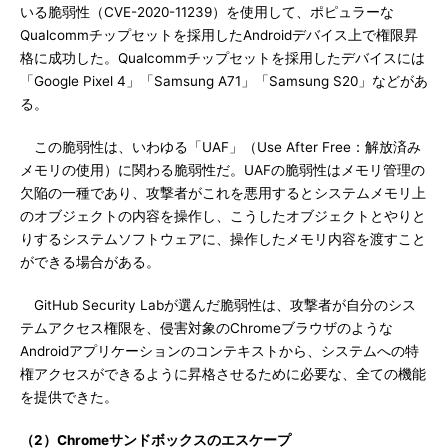
いる脆弱性（CVE-2020-11239）を使用して、ポピュラーな
Qualcommチップセットを採用したAndroidデバイス上で権限昇
格に成功した。Qualcommチップセットを採用したデバイスには
「Google Pixel 4」「Samsung A71」「Samsung S20」などがあ
る。
この脆弱性は、いわゆる「UAF」（Use After Free：解放済み
メモリの使用）に関わる脆弱性だ。UAFの脆弱性はメモリ管理の
欠陥の一種であり、攻撃者がこれを悪用するとシステムメモリ上
のオブジェクトの内容を操作し、こうしたオブジェクトとやりと
りするシステムソフトウェアに、操作したメモリ内容を渡すこと
ができる場合がある。
GitHub Security Labが選んだ脆弱性は、攻撃者が自分のシス
テムアクセス権限を、侵害対象のChromeブラウザのような
Androidアプリケーションのコンテキストから、システムへの特
権アクセスができるように昇格させるために必要な、全ての機能
を提供できた。
（2）Chromeサンドボックスのエスケープ