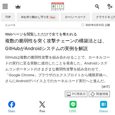
TOP
AIを作り動かし守り生かす
ロー/ノーコード
クラウドネイ
ニュース
2021年3月31日 公開
Webページを閲覧しただけで全てを奪われる
複数の脆弱性を突く攻撃チェーンの構築法とは、
GitHubがAndroidシステムの実例を解説
GitHubは複数の脆弱性攻撃を組み合わせることで、カーネルコー
ドの実行に至る実験に成功したことを発表した。Androidシステ
ムコンポーネントのさまざまな脆弱性攻撃を組み合わせて、
「Google Chrome」ブラウザのエクスプロイトから権限昇格へ、
さらにAndroidデバイス上でのカーネルコード実行へと進んだ。
[＠IT]
PC用表示
関連情報
Share
Post
LINE
Hatena