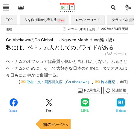
TOP
AIを作り動かし守り生かす
ロー/ノーコード
クラウドネイ
2025年2月4日 更新
連載
2021年5月11日 公開
Go AbekawaのGo Global！～Nguyen Manh Hung編（後）
私には、ベトナム人としてのプライドがある
（3/3 ページ）
ベトナムのオフショアは品質が低いと言われたくない。ふるさと
ベトナムのために、そして大好きな日本のために、タケオさんは
今日もにこやかに奮闘する。
[
取材・文：阿部川久広（Go Abekawa）
,
鈴木麻紀
，＠IT]
PC用表示
関連情報
Share
Post
LINE
Hatena
前のページへ