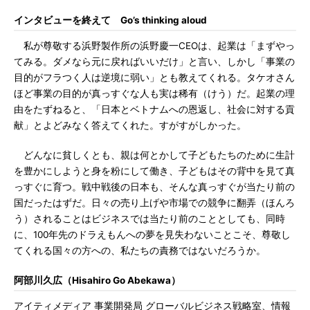
インタビューを終えて Go’s thinking aloud
私が尊敬する浜野製作所の浜野慶一CEOは、起業は「まずやっ
てみる。ダメなら元に戻ればいいだけ」と言い、しかし「事業の
目的がフラつく人は逆境に弱い」とも教えてくれる。タケオさん
ほど事業の目的が真っすぐな人も実は稀有（けう）だ。起業の理
由をたずねると、「日本とベトナムへの恩返し、社会に対する貢
献」とよどみなく答えてくれた。すがすがしかった。
どんなに貧しくとも、親は何とかして子どもたちのために生計
を豊かにしようと身を粉にして働き、子どもはその背中を見て真
っすぐに育つ。戦中戦後の日本も、そんな真っすぐが当たり前の
国だったはずだ。日々の売り上げや市場での競争に翻弄（ほんろ
う）されることはビジネスでは当たり前のこととしても、同時
に、100年先のドラえもんへの夢を見失わないことこそ、尊敬し
てくれる国々の方への、私たちの責務ではないだろうか。
阿部川久広（Hisahiro Go Abekawa）
アイティメディア 事業開発局 グローバルビジネス戦略室、情報