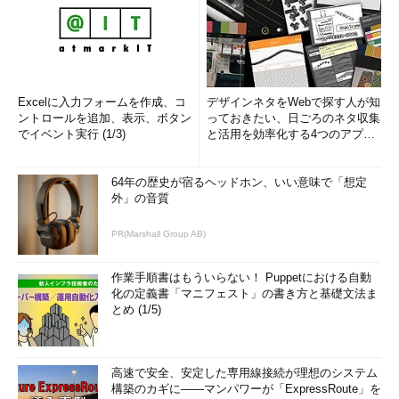
Excelに入力フォームを作成、コ
デザインネタをWebで探す人が知
ントロールを追加、表示、ボタン
っておきたい、日ごろのネタ収集
でイベント実行 (1/3)
と活用を効率化する4つのアプリ
(1/3)
64年の歴史が宿るヘッドホン、いい意味で「想定
外」の音質
PR(Marshall Group AB)
作業手順書はもういらない！ Puppetにおける自動
化の定義書「マニフェスト」の書き方と基礎文法ま
とめ (1/5)
高速で安全、安定した専用線接続が理想のシステム
構築のカギに――マンパワーが「ExpressRoute」を