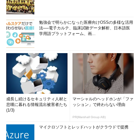
勉強会で明らかになった医療向けOSSの多様な活用
法──電子カルテ、臨床試験データ解析、日本語医
学用語プラットフォーム、画...
成長し続けるセキュリティ人材と
マーシャルのヘッドホンが「ファ
悲嘆に暮れる情報流出被害者たち
ッション」で終わらない理由
(1/3)
PR(Marshall Group AB)
マイクロソフトとレッドハットがクラウドで提携