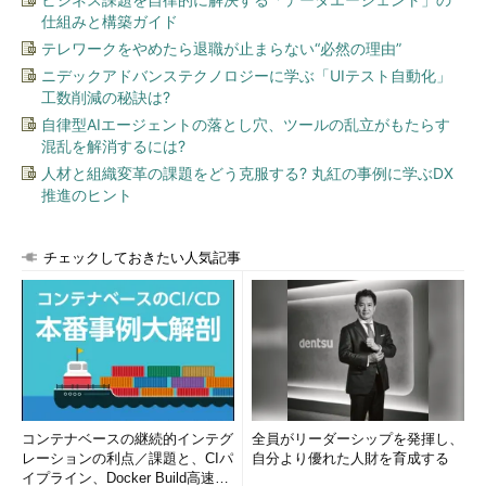
仕組みと構築ガイド
テレワークをやめたら退職が止まらない“必然の理由”
ニデックアドバンステクノロジーに学ぶ「UIテスト自動化」
工数削減の秘訣は?
自律型AIエージェントの落とし穴、ツールの乱立がもたらす
混乱を解消するには?
人材と組織変革の課題をどう克服する? 丸紅の事例に学ぶDX
推進のヒント
チェックしておきたい人気記事
コンテナベースの継続的インテグ
全員がリーダーシップを発揮し、
レーションの利点／課題と、CIパ
自分より優れた人財を育成する
イプライン、Docker Build高速化