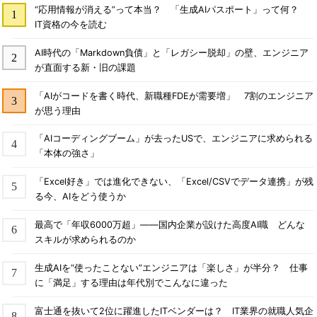
“応用情報が消える”って本当？ 「生成AIパスポート」って何？
IT資格の今を読む
AI時代の「Markdown負債」と「レガシー脱却」の壁、エンジニア
が直面する新・旧の課題
「AIがコードを書く時代、新職種FDEが需要増」 7割のエンジニア
が思う理由
「AIコーディングブーム」が去ったUSで、エンジニアに求められる
「本体の強さ」
「Excel好き」では進化できない、「Excel/CSVでデータ連携」が残
る今、AIをどう使うか
最高で「年収6000万超」――国内企業が設けた高度AI職 どんな
スキルが求められるのか
生成AIを“使ったことない”エンジニアは「楽しさ」が半分？ 仕事
に「満足」する理由は年代別でこんなに違った
富士通を抜いて2位に躍進したITベンダーは？ IT業界の就職人気企