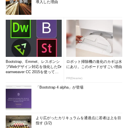
導入した理由
Bootstrap、Emmet、レスポンシ
ロボット掃除機の進化のカギは水
ブWebデザイン対応を強化したDr
にあり。このボードがすごい理由
eamweaver CC 2015を使って
み...
PR(Dreame)
「Bootstrap 4 alpha」が登場
より広がったカリキュラムを通過点に若者は上を目
指す (1/2)