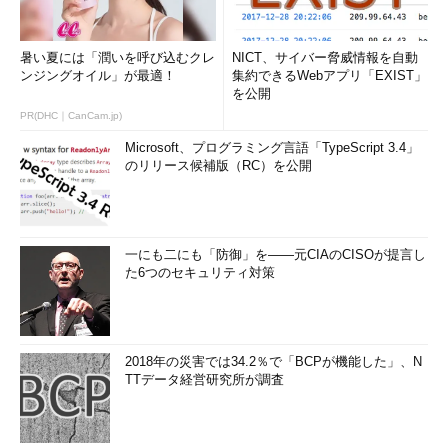
暑い夏には「潤いを呼び込むクレ
NICT、サイバー脅威情報を自動
ンジングオイル」が最適！
集約できるWebアプリ「EXIST」
を公開
PR(DHC｜CanCam.jp)
Microsoft、プログラミング言語「TypeScript 3.4」
のリリース候補版（RC）を公開
一にも二にも「防御」を――元CIAのCISOが提言し
た6つのセキュリティ対策
2018年の災害では34.2％で「BCPが機能した」、N
TTデータ経営研究所が調査