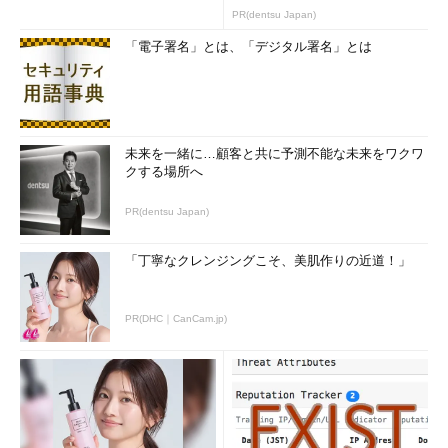
のコツ (1/2...
PR(dentsu Japan)
「電子署名」とは、「デジタル署名」とは
未来を一緒に…顧客と共に予測不能な未来をワクワ
クする場所へ
PR(dentsu Japan)
「丁寧なクレンジングこそ、美肌作りの近道！」
PR(DHC｜CanCam.jp)