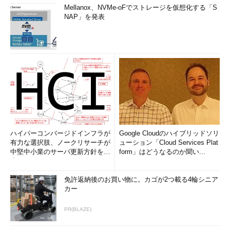
Mellanox、NVMe-oFでストレージを仮想化する「S
NAP」を発表
ハイパーコンバージドインフラが
Google Cloudのハイブリッドソリ
有力な選択肢、ノークリサーチが
ューション「Cloud Services Plat
中堅中小業のサーバ更新方針を調
form」はどうなるのか聞い...
査
免許返納後のお買い物に。カゴが2つ載る4輪シニア
カー
PR(BLAZE)