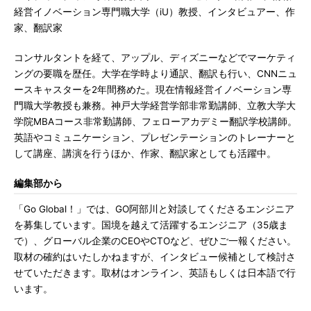
経営イノベーション専門職大学（iU）教授、インタビュアー、作
家、翻訳家
コンサルタントを経て、アップル、ディズニーなどでマーケティ
ングの要職を歴任。大学在学時より通訳、翻訳も行い、CNNニュ
ースキャスターを2年間務めた。現在情報経営イノベーション専
門職大学教授も兼務。神戸大学経営学部非常勤講師、立教大学大
学院MBAコース非常勤講師、フェローアカデミー翻訳学校講師。
英語やコミュニケーション、プレゼンテーションのトレーナーと
して講座、講演を行うほか、作家、翻訳家としても活躍中。
編集部から
「Go Global！」では、GO阿部川と対談してくださるエンジニア
を募集しています。国境を越えて活躍するエンジニア（35歳ま
で）、グローバル企業のCEOやCTOなど、ぜひご一報ください。
取材の確約はいたしかねますが、インタビュー候補として検討さ
せていただきます。取材はオンライン、英語もしくは日本語で行
います。