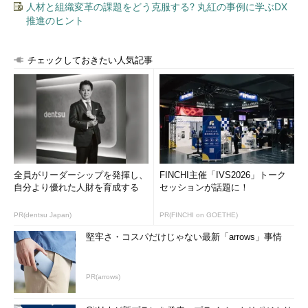
人材と組織変革の課題をどう克服する? 丸紅の事例に学ぶDX
推進のヒント
チェックしておきたい人気記事
全員がリーダーシップを発揮し、
FINCHI主催「IVS2026」トーク
自分より優れた人財を育成する
セッションが話題に！
PR(dentsu Japan)
PR(FINCHI on GOETHE)
堅牢さ・コスパだけじゃない最新「arrows」事情
PR(arrows)