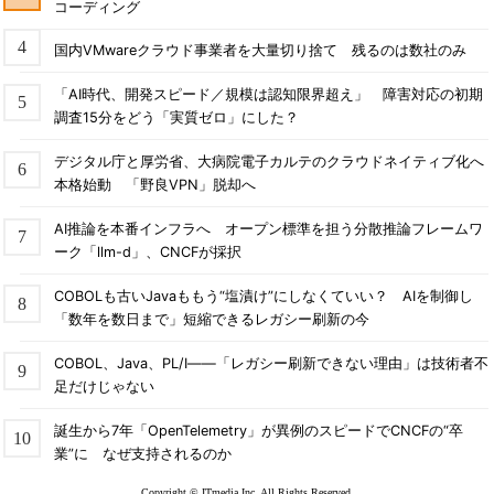
コーディング
国内VMwareクラウド事業者を大量切り捨て 残るのは数社のみ
「AI時代、開発スピード／規模は認知限界超え」 障害対応の初期
調査15分をどう「実質ゼロ」にした？
デジタル庁と厚労省、大病院電子カルテのクラウドネイティブ化へ
本格始動 「野良VPN」脱却へ
AI推論を本番インフラへ オープン標準を担う分散推論フレームワ
ーク「llm-d」、CNCFが採択
COBOLも古いJavaももう“塩漬け”にしなくていい？ AIを制御し
「数年を数日まで」短縮できるレガシー刷新の今
COBOL、Java、PL/I――「レガシー刷新できない理由」は技術者不
足だけじゃない
誕生から7年「OpenTelemetry」が異例のスピードでCNCFの“卒
業”に なぜ支持されるのか
Copyright © ITmedia Inc. All Rights Reserved.