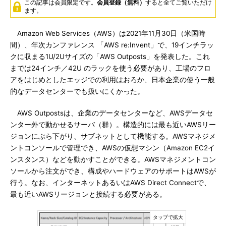
この記事は会員限定です。
会員登録（無料）
すると全てご覧いただけ
ます。
Amazon Web Services（AWS）は2021年11月30日（米国時
間）、年次カンファレンス 「AWS re:Invent」で、19インチラッ
クに収まる1U/2Uサイズの「AWS Outposts」を発表した。これ
までは24インチ／42U のラックを使う必要があり、工場のフロ
アをはじめとしたエッジでの利用はおろか、日本企業の使う一般
的なデータセンターでも扱いにくかった。
AWS Outpostsは、企業のデータセンターなど、AWSデータセ
ンター外で動かせるサーバ（群）。構造的には最も近いAWSリー
ジョンにぶら下がり、サブネットとして機能する。AWSマネジメ
ントコンソールで管理でき、AWSの仮想マシン（Amazon EC2イ
ンスタンス）などを動かすことができる。AWSマネジメントコン
ソールから注文ができ、構成やハードウェアのサポートはAWSが
行う。なお、インターネットあるいはAWS Direct Connectで、
最も近いAWSリージョンと接続する必要がある。