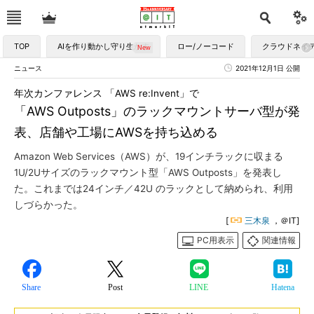
TOP
AIを作り動かし守り生かす
ロー/ノーコード
クラウドネイ
ニュース
2021年12月1日 公開
年次カンファレンス 「AWS re:Invent」で
「AWS Outposts」のラックマウントサーバ型が発
表、店舗や工場にAWSを持ち込める
Amazon Web Services（AWS）が、19インチラックに収まる
1U/2Uサイズのラックマウント型「AWS Outposts」を発表し
た。これまでは24インチ／42U のラックとして納められ、利用
しづらかった。
[
三木泉
，＠IT]
PC用表示
関連情報
Share
Post
LINE
Hatena