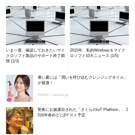
いま一度、確認しておきたいマイ
2015年、私的Windows＆マイク
クロソフト製品のサポート終了期
ロソフト10大ニュース (1/5)
限 (1/3)
暑い夏には「潤いを呼び込むクレンジングオイル」
が最適！
PR(DHC｜CanCam.jp)
聖夜にお披露目された「さくらのIoT Platform」、2
016年春めどにβテスト予定