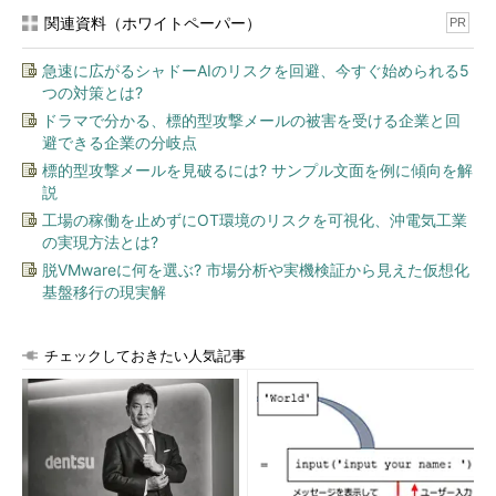
関連資料（ホワイトペーパー）
PR
急速に広がるシャドーAIのリスクを回避、今すぐ始められる5
つの対策とは?
ドラマで分かる、標的型攻撃メールの被害を受ける企業と回
避できる企業の分岐点
標的型攻撃メールを見破るには? サンプル文面を例に傾向を解
説
工場の稼働を止めずにOT環境のリスクを可視化、沖電気工業
の実現方法とは?
脱VMwareに何を選ぶ? 市場分析や実機検証から見えた仮想化
基盤移行の現実解
チェックしておきたい人気記事