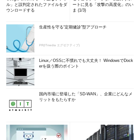
ル」と誤判定されたファイルをダ
ートに見る「攻撃の高度化」のい
ウンロードする
ま (1/3)
生産性を守る“定期健診”型アプローチ
PR(ITmedia エグゼクティブ)
Linux／OSSに不慣れでも大丈夫！ WindowsでDock
erを扱う際のポイント
国内市場に登場した「SD-WAN」、企業にどんなメ
リットをもたらすか