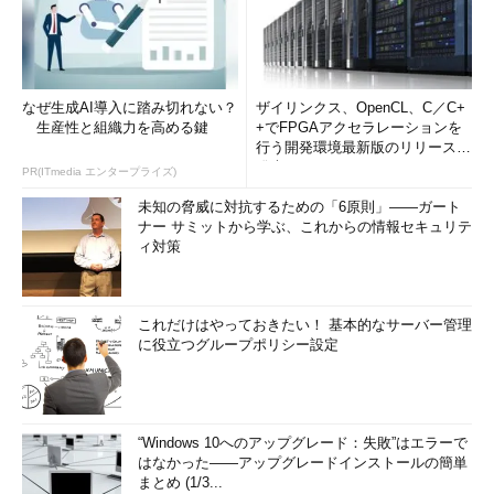
なぜ生成AI導入に踏み切れない？
ザイリンクス、OpenCL、C／C+
生産性と組織力を高める鍵
+でFPGAアクセラレーションを
行う開発環境最新版のリリースを
発表
PR(ITmedia エンタープライズ)
未知の脅威に対抗するための「6原則」――ガート
ナー サミットから学ぶ、これからの情報セキュリテ
ィ対策
これだけはやっておきたい！ 基本的なサーバー管理
に役立つグループポリシー設定
“Windows 10へのアップグレード：失敗”はエラーで
はなかった――アップグレードインストールの簡単
まとめ (1/3...