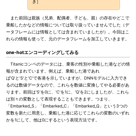
き］
また前回は親族（兄弟、配偶者、子ども、親）の存在やどこで
乗船したかなどの情報については取り扱っていませんでした（デ
ータフレームには情報としては含まれていましたが）。今回はこ
れらの情報も使って、元のデータフレームを加工していきます。
one-hotエンコーディングしてみる
Titanicコンペのデータには、乗客の性別や乗船した港などの情
報が含まれています。例えば、乗船した港であれ
ば'Q'と'S'と'C'で各港を示していますが、DNNモデルに入力でき
るのは数値データなので、これらを数値に変換してやる必要があ
ります。前回は'S'を0に、'C'を1に、'Q'を2にしましたが、これら
は別々の変数として表現することもできます。つまり、
「Embarked_S」「Embarked_C」「Embarked_Q」という3つの
変数を新たに用意し、乗船した港に応じてこれらの変数のいずれ
かを1にして、他は0にするという表現方法です。