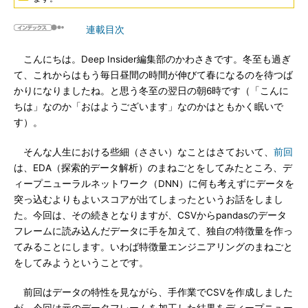
連載目次
こんにちは。Deep Insider編集部のかわさきです。冬至も過ぎ
て、これからはもう毎日昼間の時間が伸びて春になるのを待つば
かりになりましたね。と思う冬至の翌日の朝6時です（「こんに
ちは」なのか「おはようございます」なのかはともかく眠いで
す）。
そんな人生における些細（ささい）なことはさておいて、
前回
は、EDA（探索的データ解析）のまねごとをしてみたところ、デ
ィープニューラルネットワーク（DNN）に何も考えずにデータを
突っ込むよりもよいスコアが出てしまったというお話をしまし
た。今回は、その続きとなりますが、CSVからpandasのデータ
フレームに読み込んだデータに手を加えて、独自の特徴量を作っ
てみることにします。いわば特徴量エンジニアリングのまねごと
をしてみようということです。
前回はデータの特性を見ながら、手作業でCSVを作成しました