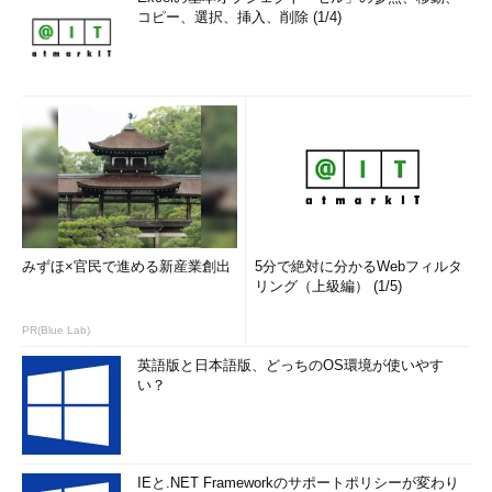
コピー、選択、挿入、削除 (1/4)
みずほ×官民で進める新産業創出
5分で絶対に分かるWebフィルタ
リング（上級編） (1/5)
PR(Blue Lab)
英語版と日本語版、どっちのOS環境が使いやす
い？
IEと.NET Frameworkのサポートポリシーが変わり