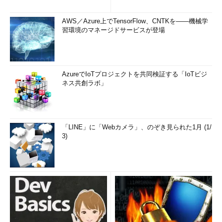
AWS／Azure上でTensorFlow、CNTKを――機械学
習環境のマネージドサービスが登場
AzureでIoTプロジェクトを共同検証する「IoTビジ
ネス共創ラボ」
「LINE」に「Webカメラ」、のぞき見られた1月 (1/
3)