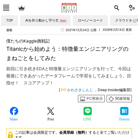
TOP
AIを作り動かし守り生かす
ロー/ノーコード
クラウドネイ
2026年2月14日 更新
連載
2021年12月24日 公開
僕たちのKaggle挑戦記
Titanicから始めよう：特徴量エンジニアリングの
まねごとをしてみた
前回に引き続きEDAと特徴量エンジニアリングを行って、今回は
最後にできあがったデータフレームで学習をしてみましょう。目
指せ！ スコアアップ！
[
かわさきしんじ
，Deep Insider編集部]
PC用表示
関連情報
Share
Post
LINE
Hatena
この記事は会員限定です。
会員登録（無料）
すると全てご覧いただけ
ます。