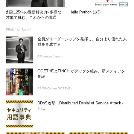
創業125年の課題解決力×多様な
Hello Python (1/3)
才能で挑む、これからの電通
PR(dentsu Japan)
全員がリーダーシップを発揮し、自分より優れた人
財を育成する
PR(dentsu Japan)
GOETHEとFINCHIがタッグを組み、新メディアを
創設
PR(FINCHI on GOETHE)
DDoS攻撃（Distributed Denial of Service Attack）
とは