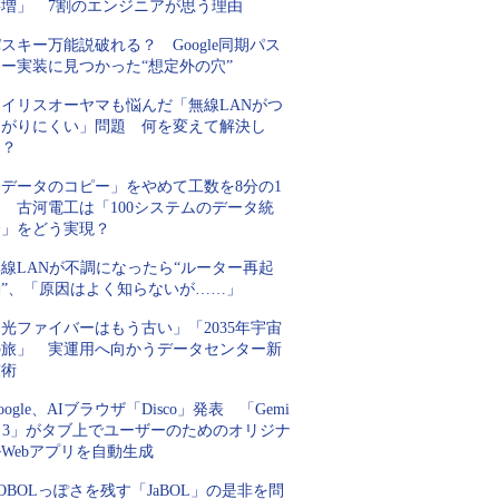
要増」 7割のエンジニアが思う理由
スキー万能説破れる？ Google同期パス
キー実装に見つかった“想定外の穴”
アイリスオーヤマも悩んだ「無線LANがつ
ながりにくい」問題 何を変えて解決し
た？
「データのコピー」をやめて工数を8分の1
 古河電工は「100システムのデータ統
合」をどう実現？
線LANが不調になったら“ルーター再起
動”、「原因はよく知らないが……」
光ファイバーはもう古い」「2035年宇宙
の旅」 実運用へ向かうデータセンター新
技術
oogle、AIブラウザ「Disco」発表 「Gemi
i 3」がタブ上でユーザーのためのオリジナ
Webアプリを自動生成
OBOLっぽさを残す「JaBOL」の是非を問