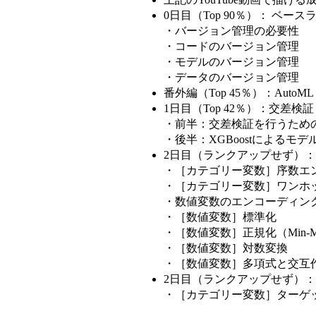
0日目（Top 90％）： ベース
・バージョン管理の必要性
・コードのバージョン管理
・モデルのバージョン管理
・データのバージョン管理
番外編（Top 45％）：AutoML
1日目（Top 42％）：交差検証
・前半：交差検証を行うため
・後半：XGBoostによるモデ
2日目（ランクアップせず）
・［カテゴリー変数］序数エ
・［カテゴリー変数］ワンホ
・数値変数のエンコーディン
・［数値変数］標準化
・［数値変数］正規化（Min-M
・［数値変数］対数変換
・［数値変数］多項式と交互
2日目（ランクアップせず）
・［カテゴリー変数］ターゲ