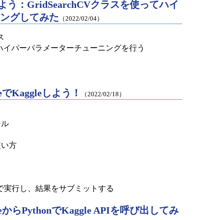
めよう：GridSearchCVクラスを使ってハイ
ングしてみた
（2022/02/04）
ラス
使ってハイパーパラメーターチューニングを行う
eでKaggleしよう！
（2022/02/18）
ール
使い方
で実行し、結果をサブミットする
eからPythonでKaggle APIを呼び出してみ