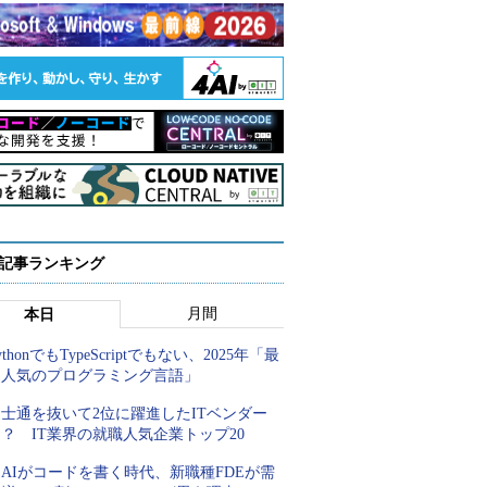
 記事ランキング
月間
本日
ythonでもTypeScriptでもない、2025年「最
も人気のプログラミング言語」
士通を抜いて2位に躍進したITベンダー
？ IT業界の就職人気企業トップ20
AIがコードを書く時代、新職種FDEが需