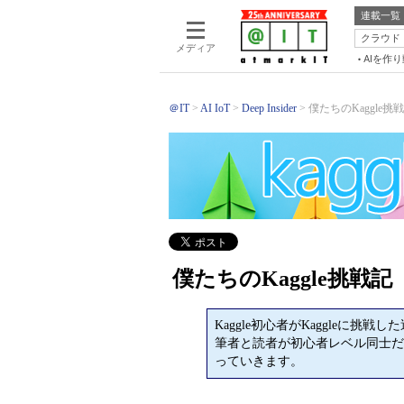
連載一覧
クラウド
メディア
AIを作
＠IT
AI IoT
Deep Insider
僕たちのKaggle挑
僕たちのKaggle挑戦記
Kaggle初心者がKaggleに
筆者と読者が初心者レベル同士だ
っていきます。