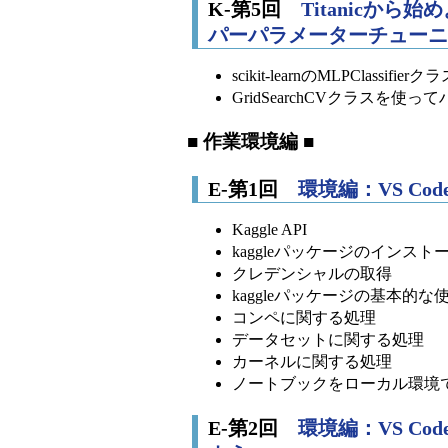
K-第5回
Titanicから始
パーパラメーターチューニ
scikit-learnのMLPClassifierク
GridSearchCVクラスを
■ 作業環境編 ■
E-第1回
環境編：VS Cod
Kaggle API
kaggleパッケージのインスト
クレデンシャルの取得
kaggleパッケージの基本的な
コンペに関する処理
データセットに関する処理
カーネルに関する処理
ノートブックをローカル環境
E-第2回
環境編：VS Cod