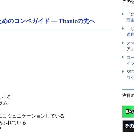
ためのコンペガイド ― Titanicの先へ
注目
たこと
グラム
楽にコミュニケーションしている
であふれている
ア