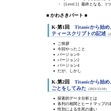
・［Level 2］最終となる、
■ かわさきパート ■
K-第1回
Titanicか
ティースクリプトの記述
（2
ご挨拶
今回やったこと
バージョン0
バージョン2
バージョン4
だが、しかし
K-第2回
Titanicか
ごとをしてみた
（2021/12/10）
探索的データ分析とは
各列の相関とヒートマップの
性別による生死の違い