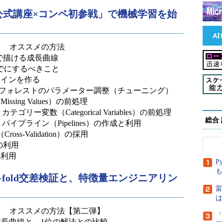
le公式講座×コンペ初参戦」で機械学習を始
る！ オススメの方法
級で描ける成長曲線
でにするべきこと
スラインを作る
ンダムフォレストのパラメーター調整（チューニング）
ssing Values）の前処理
リー変数（Categorical Variables）の前処理
総合
イプライン（Pipelines）の作成と利用
oss-Validation）の採用
tの利用
の利用
P
、k-fold交差検証と、特徴量エンジニアリン
富
は
破る！ オススメの方法【第二弾】
「
る成長曲線と、1位の解法との比較