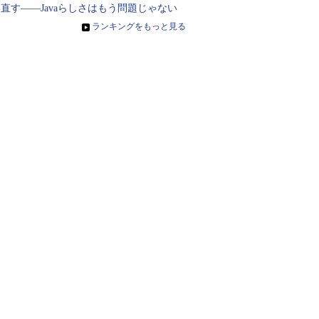
直す――Javaらしさはもう問題じゃない
»
ランキングをもっと見る