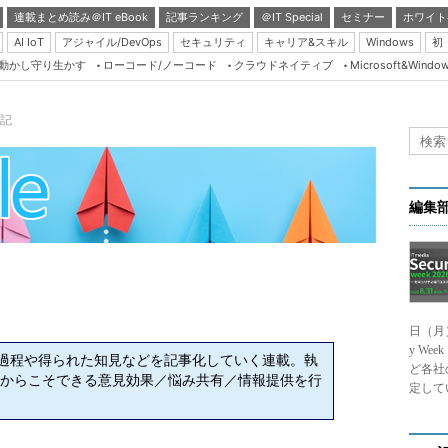
連載まとめ読み＠IT eBook
記事ランキング
＠IT Special
セミナー
ホワイト
AI IoT
アジャイル/DevOps
セキュリティ
キャリア&スキル
Windows
初
り動かし守り生かす
ローコード/ノーコード
クラウドネイティブ
Microsoft&Windo
Server & Storage
HTML5 + UX
戦記
Smart & Social
Coding Edge
Java Agile
編集
Database Expert
Linux ＆ OSS
Master of IP Networ
日（月
Security & Trust
y We
挑戦した過程や得られた知見などを記事化していく連載。執
Test & Tools
ど各社
からこそできる意見効果／悩み共有／情報提供を行
定して
Insider.NET
ブログ