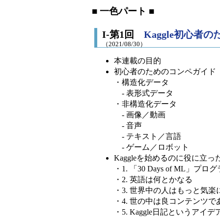
■ 一色パート ■
I-第1回
Kaggle初心者の
（2021/08/30）
本連載の目的
初心者のためのコンペガイド
・構造化データ
- 表形式データ
・非構造化データ
- 画像／動画
- 音声
- テキスト／言語
- ゲーム／ロボット
Kaggleを始めるのに役に立っ
・1. 「30 Days of ML」プロ
・2. 英語は何とかなる
・3. 世界中の人はもっと気
・4. 世の中は良コンテンツ
・5. Kaggle日記というアイデ