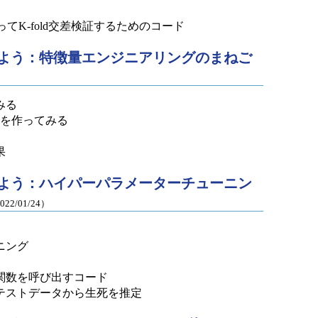
を使ってK-fold交差検証するためのコード
ら始めよう：特徴量エンジニアリングのまねご
みる
量を作ってみる
果
ら始めよう：ハイパーパラメーターチューニン
022/01/24）
ニング
関数を呼び出すコード
テストデータから生死を推定