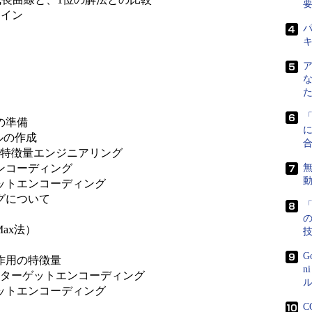
ライン
パ
の準備
に
ルの作成
：特徴量エンジニアリング
ンコーディング
無
ットエンコーディング
グについて
「
ax法）
G
作用の特徴量
n
：ターゲットエンコーディング
ル
ットエンコーディング
C