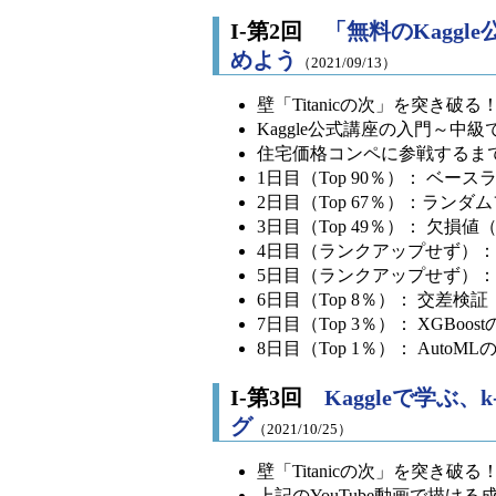
I-第2回
「無料のKagg
めよう
（2021/09/13）
壁「Titanicの次」を突き破
Kaggle公式講座の入門～中
住宅価格コンペに参戦するま
1日目（Top 90％）： ベー
2日目（Top 67％）：ラ
3日目（Top 49％）： 欠損値（Mi
4日目（ランクアップせず）： カテゴ
5日目（ランクアップせず）： パ
6日目（Top 8％）： 交差検証（Cr
7日目（Top 3％）： XGBoos
8日目（Top 1％）： AutoML
I-第3回
Kaggleで学ぶ
グ
（2021/10/25）
壁「Titanicの次」を突き
上記のYouTube動画で描け