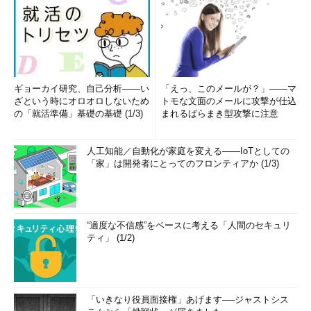
ギョーカイ研究、自己分析――い
「えっ、このメールが？」――マ
ざという時にオロオロしないため
トモな文面のメールに攻撃が仕込
の「就活準備」基礎の基礎 (1/3)
まれるばらまき型攻撃に注意
人工知能／自動化が家庭を変える――IoTとしての
「家」は開発者にとってのフロンティアか (1/3)
“適度な不信感”をベースに考える「人間のセキュリ
ティ」 (1/2)
「いきなり役員面接権」あげます──ジャストシス