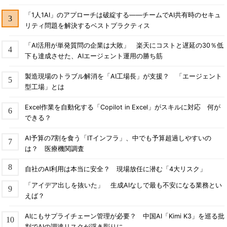
「1人1AI」のアプローチは破綻する――チームでAI共有時のセキュ
リティ問題を解決するベストプラクティス
「AI活用が単発質問の企業は大敗」 楽天にコストと遅延の30％低
下も達成させた、AIエージェント運用の勝ち筋
製造現場のトラブル解消を「AI工場長」が支援？ 「エージェント
型工場」とは
Excel作業を自動化する「Copilot in Excel」がスキルに対応 何が
できる？
AI予算の7割を食う「ITインフラ」、中でも予算超過しやすいの
は？ 医療機関調査
自社のAI利用は本当に安全？ 現場放任に潜む「4大リスク」
「アイデア出しを抜いた」 生成AIなしで最も不安になる業務とい
えば？
AIにもサプライチェーン管理が必要？ 中国AI「Kimi K3」を巡る批
判でAIの調達リスクが浮き彫りに