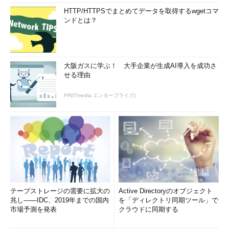
HTTP/HTTPSでまとめてデータを取得するwgetコマ
ンドとは？
大阪ガスに学ぶ！ 大手企業が生成AI導入を成功さ
せる理由
PR(ITmedia エンタープライズ)
テープストレージの需要に拡大の
Active Directoryのオブジェクト
兆し――IDC、2019年までの国内
を「ディレクトリ同期ツール」で
市場予測を発表
クラウドに同期する