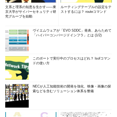
文系と理系の知恵を生かす――東
ルーティングテーブルの設定をテ
京大学がサイバーセキュリティ研
ストするには？ routeコマンド
究グループを始動
ヴイエムウェアが「EVO SDDC」発表、あらためて
「ハイパーコンバージドインフラ」とは (1/2)
このポートで実行中のプロセスはどれ？ lsofコマン
ドの使い方
NECが人工知能技術の開発を強化、映像・画像の探
索などを含むソリューション体系を整備