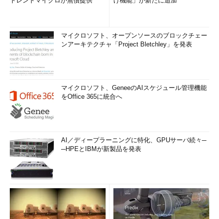
トレンドマイクロが無償提供
げ機能」が新たに追加
マイクロソフト、オープンソースのブロックチェー
ンアーキテクチャ「Project Bletchley」を発表
マイクロソフト、GeneeのAIスケジュール管理機能
をOffice 365に統合へ
AI／ディープラーニングに特化、GPUサーバ続々─
─HPEとIBMが新製品を発表