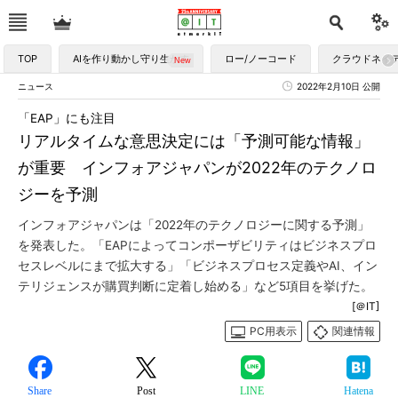
TOP
AIを作り動かし守り生かす
ロー/ノーコード
クラウドネイ
ニュース
2022年2月10日 公開
「EAP」にも注目
リアルタイムな意思決定には「予測可能な情報」
が重要 インフォアジャパンが2022年のテクノロ
ジーを予測
インフォアジャパンは「2022年のテクノロジーに関する予測」
を発表した。「EAPによってコンポーザビリティはビジネスプロ
セスレベルにまで拡大する」「ビジネスプロセス定義やAI、イン
テリジェンスが購買判断に定着し始める」など5項目を挙げた。
[＠IT]
PC用表示
関連情報
Share
Post
LINE
Hatena