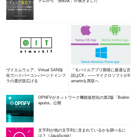
テムから「挑戦状」が届きました
ヴイエムウェア、Virtual SAN強
「モバイルアプリ開発に最適な言
化でハイパーコンバージドインフ
語はC#」――マイクロソフトがX
ラの選択肢広げる
amarinを買収へ
OPNFVがネットワーク機能仮想化の第2版「Brahm
aputra」公開
文字列が他の文字列に含まれているかを調べるに
は？［JavaScript］