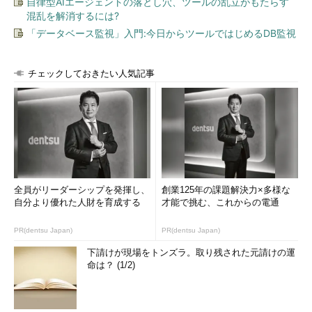
自律型AIエージェントの落とし穴、ツールの乱立がもたらす
混乱を解消するには?
「データベース監視」入門:今日からツールではじめるDB監視
チェックしておきたい人気記事
全員がリーダーシップを発揮し、
創業125年の課題解決力×多様な
自分より優れた人財を育成する
才能で挑む、これからの電通
PR(dentsu Japan)
PR(dentsu Japan)
下請けが現場をトンズラ。取り残された元請けの運
命は？ (1/2)