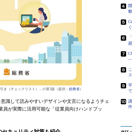
開
貌
G
C
―
こ
引き（チェックリスト）」の第3版（提供：
総務省
）
で
意識して読みやすいデザインや文言になるようチェ
講
業員が実際に活用可能な「従業員向けハンドブッ
のセキュリティ対策も紹介