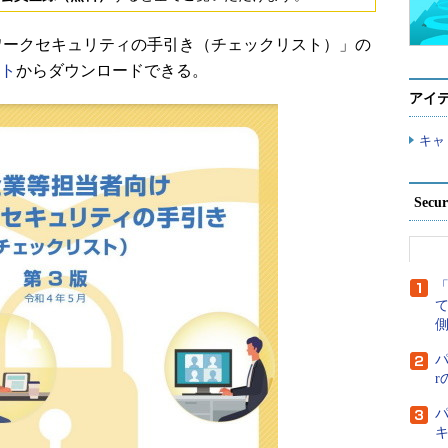
レワークセキュリティの手引き（チェックリスト）」の
イト
からダウンロードできる。
アイ
キャ
Secu
側
パ
パ