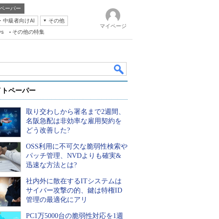
ペーパー
・中級者向けAI
その他
マイページ
ws
その他の特集
イトペーパー
取り交わしから署名まで2週間、
名阪急配は非効率な雇用契約を
どう改善した?
OSS利用に不可欠な脆弱性検索や
k
パッチ管理、NVDよりも確実&
迅速な方法とは?
社内外に散在するITシステムは
サイバー攻撃の的、鍵は特権ID
管理の最適化にアリ
PC1万5000台の脆弱性対応を1週