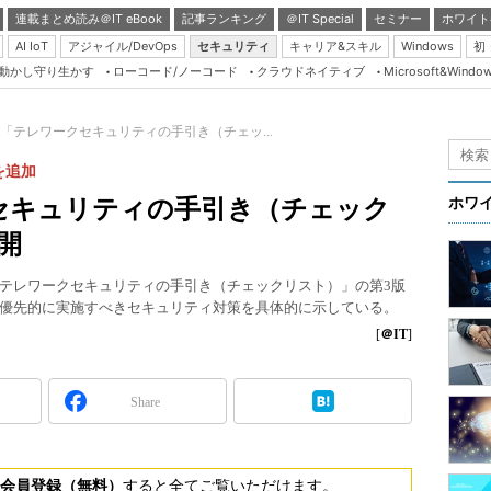
連載まとめ読み＠IT eBook
記事ランキング
＠IT Special
セミナー
ホワイト
AI IoT
アジャイル/DevOps
セキュリティ
キャリア&スキル
Windows
初
り動かし守り生かす
ローコード/ノーコード
クラウドネイティブ
Microsoft&Windo
Server & Storage
HTML5 + UX
「テレワークセキュリティの手引き（チェッ...
Smart & Social
を追加
Coding Edge
セキュリティの手引き（チェック
ホワ
Java Agile
開
Database Expert
テレワークセキュリティの手引き（チェックリスト）」の第3版
Linux ＆ OSS
優先的に実施すべきセキュリティ対策を具体的に示している。
Master of IP Networ
[
＠IT
]
Security & Trust
Share
Test & Tools
Insider.NET
ブログ
会員登録（無料）
すると全てご覧いただけます。