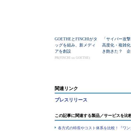
GOETHEとFINCHIがタ
「サイバー攻撃
ッグを組み、新メディ
高度化・複雑化
アを創設
き飽きた？ 企
る「複雑化のわ
PR(FINCHI on GOETHE)
関連リンク
プレスリリース
この記事に関連する製品／サービスを比
各方式の特長やコスト体系を比較！『ワン