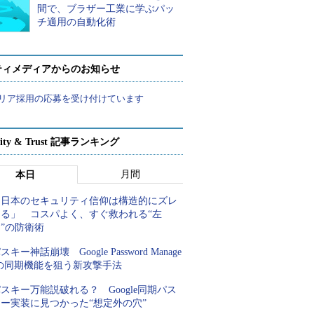
間で、ブラザー工業に学ぶパッ
チ適用の自動化術
ティメディアからのお知らせ
リア採用の応募を受け付けています
rity & Trust 記事ランキング
月間
本日
「日本のセキュリティ信仰は構造的にズレ
てる」 コスパよく、すぐ救われる“左
”の防衛術
スキー神話崩壊 Google Password Manage
rの同期機能を狙う新攻撃手法
スキー万能説破れる？ Google同期パス
キー実装に見つかった“想定外の穴”