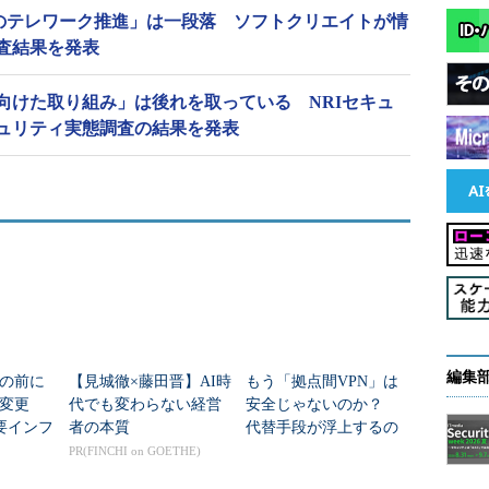
してのテレワーク推進」は一段落 ソフトクリエイトが情
査結果を発表
向けた取り組み」は後れを取っている NRIセキュ
ュリティ実態調査の結果を発表
編集
の前に
【見城徹×藤田晋】AI時
もう「拠点間VPN」は
変更
代でも変わらない経営
安全じゃないのか？
要インフ
者の本質
代替手段が浮上するの
限のセ
はなぜか
PR(FINCHI on GOETHE)
刷新