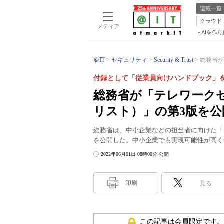
連載一覧
クラウド
メディア
AIを作
＠IT
セキュリティ
Security & Trust
総務省が
付録として「従業員向けハンドブック」
総務省が「テレワーク
リスト）」の第3版を公
総務省は、中小企業などの担当者に向けた「
を公開した。中小企業でも実現可能性が高く
2022年06月01日 08時00分 公開
印刷
見る
この記事は会員限定です。