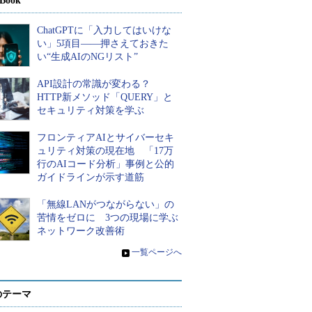
Book
ChatGPTに「入力してはいけな
い」5項目――押さえておきた
い“生成AIのNGリスト”
API設計の常識が変わる？
HTTP新メソッド「QUERY」と
セキュリティ対策を学ぶ
フロンティアAIとサイバーセキ
ュリティ対策の現在地 「17万
行のAIコード分析」事例と公的
ガイドラインが示す道筋
「無線LANがつながらない」の
苦情をゼロに 3つの現場に学ぶ
ネットワーク改善術
»
一覧ページへ
のテーマ