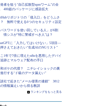
発者を狙う“自己拡散型npmワーム”の全
 400超のパッケージに感染拡大
itHubリポジトリの「侵入口」をどうふさ
ぐ？ 無料で使える6つのセキュリティ設定
「パスワードを使い回している人」が6割
超 情シスが“特に警戒すべき人”は？
hatGPTに「入力してはいけない」5項目―
押さえておきたい“生成AIのNGリスト”
こ1年で7倍に増えたn8nを悪用したデバイ
ス追跡とマルウェア配布の手口
平和ボケの代償？ ニチレイショックの裏
進行する“ド級のデータ漏えい”
談社で起きた“メール侵害の連鎖” 3812
件の情報漏えいから得る教訓
»
ランキングをもっと見る