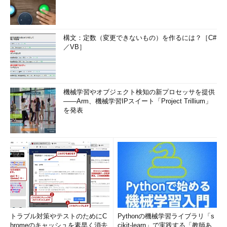
構文：定数（変更できないもの）を作るには？［C#
／VB］
機械学習やオブジェクト検知の新プロセッサを提供
――Arm、機械学習IPスイート「Project Trillium」
を発表
トラブル対策やテストのためにC
Pythonの機械学習ライブラリ「s
hromeのキャッシュを素早く消去
cikit-learn」で実践する「教師あ