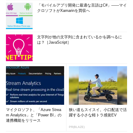
「モバイルアプリ開発に最適な言語はC#」――マイ
クロソフトがXamarinを買収へ
文字列が他の文字列に含まれているかを調べるに
は？［JavaScript］
マイクロソフト、「Azure Strea
狭い道もスイスイ。小口配送で活
m Analytics」と「Power BI」の
躍する小さな軽トラ感覚EV
連携機能をリリース
PR(BLAZE)