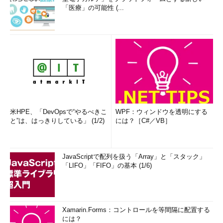
「医療」の可能性 (...
米HPE、「DevOpsで“やるべきこ
WPF：ウィンドウを透明にする
と”は、はっきりしている」 (1/2)
には？［C#／VB］
JavaScriptで配列を扱う「Array」と「スタック」
「LIFO」「FIFO」の基本 (1/6)
Xamarin.Forms：コントロールを等間隔に配置する
には？