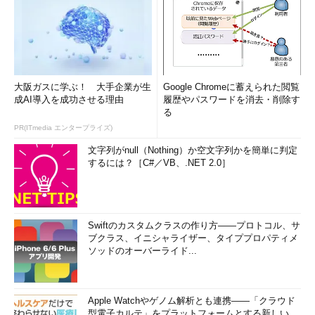
大阪ガスに学ぶ！ 大手企業が生
Google Chromeに蓄えられた閲覧
成AI導入を成功させる理由
履歴やパスワードを消去・削除す
る
PR(ITmedia エンタープライズ)
文字列がnull（Nothing）か空文字列かを簡単に判定
するには？［C#／VB、.NET 2.0］
Swiftのカスタムクラスの作り方――プロトコル、サ
ブクラス、イニシャライザー、タイププロパティメ
ソッドのオーバーライド...
Apple Watchやゲノム解析とも連携――「クラウド
型電子カルテ」をプラットフォームとする新しい