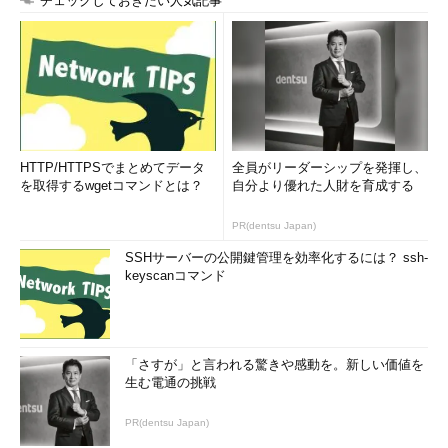
チェックしておきたい人気記事
HTTP/HTTPSでまとめてデータ
全員がリーダーシップを発揮し、
を取得するwgetコマンドとは？
自分より優れた人財を育成する
PR(dentsu Japan)
SSHサーバーの公開鍵管理を効率化するには？ ssh-
keyscanコマンド
「さすが」と言われる驚きや感動を。新しい価値を
生む電通の挑戦
PR(dentsu Japan)