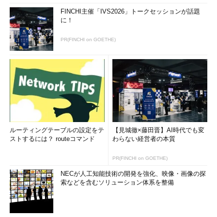
FINCHI主催「IVS2026」トークセッションが話題
に！
PR(FINCHI on GOETHE)
ルーティングテーブルの設定をテ
【見城徹×藤田晋】AI時代でも変
ストするには？ routeコマンド
わらない経営者の本質
PR(FINCHI on GOETHE)
NECが人工知能技術の開発を強化、映像・画像の探
索などを含むソリューション体系を整備