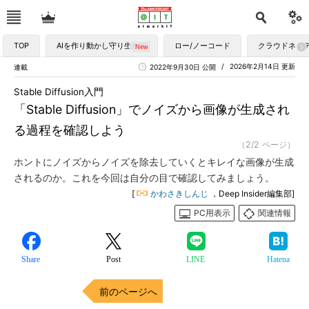
TOP
AIを作り動かし守り生かす
ロー/ノーコード
クラウドネイ
2026年2月14日 更新
連載
2022年9月30日 公開
Stable Diffusion入門
「Stable Diffusion」でノイズから画像が生成され
る過程を確認しよう
（2/2 ページ）
ホントにノイズからノイズを除去していくとキレイな画像が生成
されるのか。これを今回は自分の目で確認してみましょう。
[
かわさきしんじ
，Deep Insider編集部]
PC用表示
関連情報
Share
Post
LINE
Hatena
前のページへ