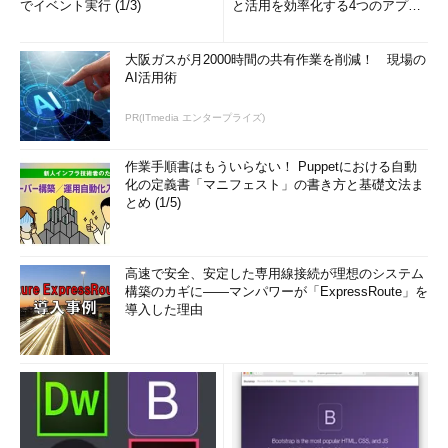
でイベント実行 (1/3)
と活用を効率化する4つのアプリ
(1/3)
大阪ガスが月2000時間の共有作業を削減！ 現場の
AI活用術
PR(ITmedia エンタープライズ)
作業手順書はもういらない！ Puppetにおける自動
化の定義書「マニフェスト」の書き方と基礎文法ま
とめ (1/5)
高速で安全、安定した専用線接続が理想のシステム
構築のカギに――マンパワーが「ExpressRoute」を
導入した理由