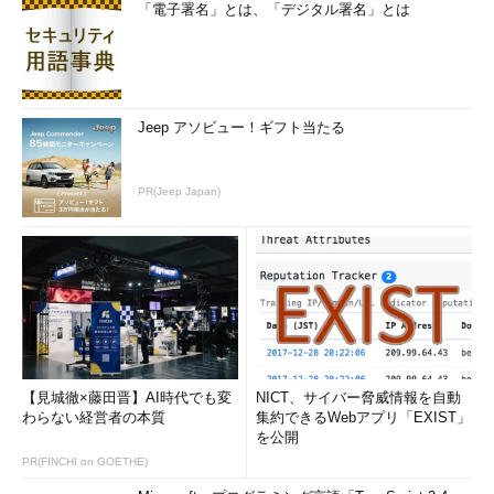
「電子署名」とは、「デジタル署名」とは
Jeep アソビュー！ギフト当たる
PR(Jeep Japan)
【見城徹×藤田晋】AI時代でも変
NICT、サイバー脅威情報を自動
わらない経営者の本質
集約できるWebアプリ「EXIST」
を公開
PR(FINCHI on GOETHE)