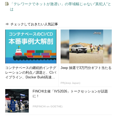
「テレワークでネットが激遅い」の帯域幅じゃない“真犯人”と
は
チェックしておきたい人気記事
コンテナベースの継続的インテグ
Jeep 抽選で3万円分ギフト当たる
レーションの利点／課題と、CIパ
イプライン、Docker Build高速化
のコツ (1/2...
PR(Jeep Japan)
FINCHI主催「IVS2026」トークセッションが話題
に！
PR(FINCHI on GOETHE)