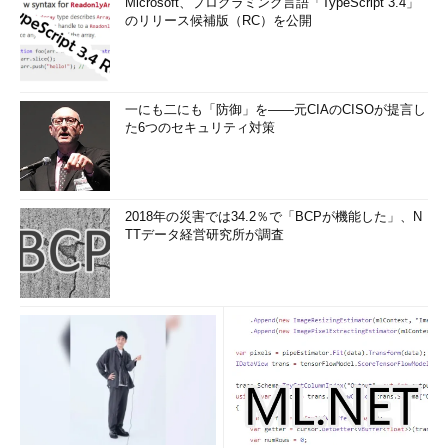
Microsoft、プログラミング言語「TypeScript 3.4」
のリリース候補版（RC）を公開
一にも二にも「防御」を――元CIAのCISOが提言し
た6つのセキュリティ対策
2018年の災害では34.2％で「BCPが機能した」、N
TTデータ経営研究所が調査