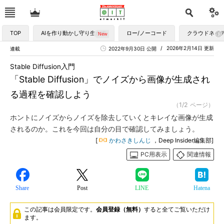
TOP
AIを作り動かし守り生かす
ロー/ノーコード
クラウドネイ
2026年2月14日 更新
連載
2022年9月30日 公開
Stable Diffusion入門
「Stable Diffusion」でノイズから画像が生成され
る過程を確認しよう
（1/2 ページ）
ホントにノイズからノイズを除去していくとキレイな画像が生成
されるのか。これを今回は自分の目で確認してみましょう。
[
かわさきしんじ
，Deep Insider編集部]
PC用表示
関連情報
Share
Post
LINE
Hatena
この記事は会員限定です。
会員登録（無料）
すると全てご覧いただけ
ます。