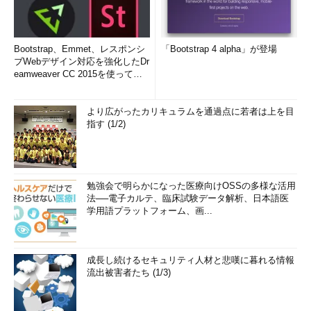
Bootstrap、Emmet、レスポンシ
「Bootstrap 4 alpha」が登場
ブWebデザイン対応を強化したDr
eamweaver CC 2015を使って
み...
より広がったカリキュラムを通過点に若者は上を目
指す (1/2)
勉強会で明らかになった医療向けOSSの多様な活用
法──電子カルテ、臨床試験データ解析、日本語医
学用語プラットフォーム、画...
成長し続けるセキュリティ人材と悲嘆に暮れる情報
流出被害者たち (1/3)