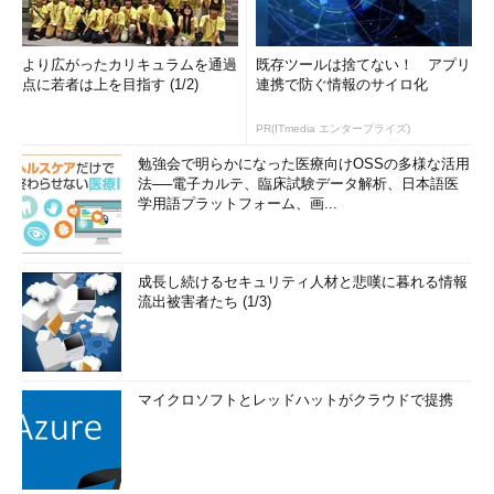
より広がったカリキュラムを通過
既存ツールは捨てない！ アプリ
点に若者は上を目指す (1/2)
連携で防ぐ情報のサイロ化
PR(ITmedia エンタープライズ)
勉強会で明らかになった医療向けOSSの多様な活用
法──電子カルテ、臨床試験データ解析、日本語医
学用語プラットフォーム、画...
成長し続けるセキュリティ人材と悲嘆に暮れる情報
流出被害者たち (1/3)
マイクロソフトとレッドハットがクラウドで提携