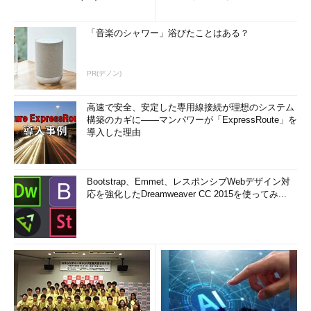
(1/3)
「音楽のシャワー」浴びたことはある？
PR(デノン)
高速で安全、安定した専用線接続が理想のシステム
構築のカギに――マンパワーが「ExpressRoute」を
導入した理由
Bootstrap、Emmet、レスポンシブWebデザイン対
応を強化したDreamweaver CC 2015を使ってみ...