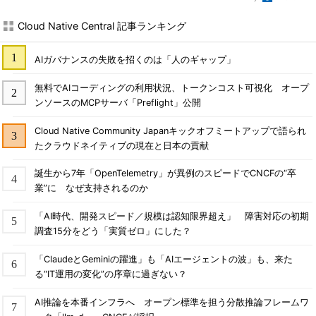
Cloud Native Central 記事ランキング
AIガバナンスの失敗を招くのは「人のギャップ」
無料でAIコーディングの利用状況、トークンコスト可視化 オープ
ンソースのMCPサーバ「Preflight」公開
Cloud Native Community Japanキックオフミートアップで語られ
たクラウドネイティブの現在と日本の貢献
誕生から7年「OpenTelemetry」が異例のスピードでCNCFの“卒
業”に なぜ支持されるのか
「AI時代、開発スピード／規模は認知限界超え」 障害対応の初期
調査15分をどう「実質ゼロ」にした？
「ClaudeとGeminiの躍進」も「AIエージェントの波」も、来た
る“IT運用の変化”の序章に過ぎない？
AI推論を本番インフラへ オープン標準を担う分散推論フレームワ