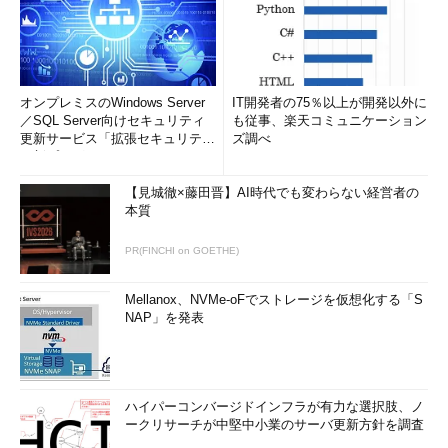
オンプレミスのWindows Server
IT開発者の75％以上が開発以外に
／SQL Server向けセキュリティ
も従事、楽天コミュニケーション
更新サービス「拡張セキュリティ
ズ調べ
更新プログ...
【見城徹×藤田晋】AI時代でも変わらない経営者の
本質
PR(FINCHI on GOETHE)
Mellanox、NVMe-oFでストレージを仮想化する「S
NAP」を発表
ハイパーコンバージドインフラが有力な選択肢、ノ
ークリサーチが中堅中小業のサーバ更新方針を調査