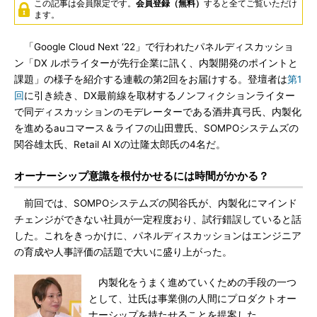
この記事は会員限定です。
会員登録（無料）
すると全てご覧いただけ
ます。
「Google Cloud Next ‘22」で行われたパネルディスカッショ
ン「DX ルポライターが先行企業に訊く、内製開発のポイントと
課題」の様子を紹介する連載の第2回をお届けする。登壇者は
第1
回
に引き続き、DX最前線を取材するノンフィクションライター
で同ディスカッションのモデレーターである酒井真弓氏、内製化
を進めるauコマース＆ライフの山田豊氏、SOMPOシステムズの
関谷雄太氏、Retail AI Xの辻隆太郎氏の4名だ。
オーナーシップ意識を根付かせるには時間がかかる？
前回では、SOMPOシステムズの関谷氏が、内製化にマインド
チェンジができない社員が一定程度おり、試行錯誤していると話
した。これをきっかけに、パネルディスカッションはエンジニア
の育成や人事評価の話題で大いに盛り上がった。
内製化をうまく進めていくための手段の一つ
として、辻氏は事業側の人間にプロダクトオー
ナーシップを持たせることを提案した。