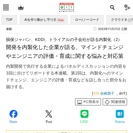
TOP
AIを作り動かし守り生かす
ロー/ノーコード
クラウドネイ
連載
2022年11月21日 公開
損保ジャパン、KDDI、トライアルの子会社が語る内製化（2）
開発を内製化した企業が語る、マインドチェンジ
やエンジニアの評価・育成に関する悩みと対応策
内製開発で先行する企業によるパネルディスカッションの内容を
3回に分けてリポートする本連載。第2回は、内製化へのマイン
ドチェンジ、エンジニアの評価・育成などを話し合った部分をお
届けする。
[
谷崎朋子
，＠IT]
PC用表示
関連情報
Share
Post
LINE
Hatena