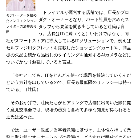
トライアルが運営する店舗では、店長がプロ
モデレーターを務め
ダクトオーナーとなり、パート社員を含めたス
たノンフィクション
ライターの酒井真弓
タッフから要望を聞き出していると辻氏は言
氏
う。店長はITに疎（うと）いわけではなく、同
社がスマートストアに導入しているITソリューションで、例えば
セルフレジ用タブレットを搭載したショッピングカートや、商品
棚の欠品面積から品出しのタイミングを通知するAIカメラなどに
ついてかなり勉強していると言及。
「会社としても、ITをどんどん使って課題を解決していくんだ
という方針を出しているので、店長も最低限のリテラシーは持っ
ている」（辻氏）
そのおかげで、辻氏たちがヒアリングで店舗に出向いた際に開
く意見交換会では、現場の愚痴も含めて多様な知見が得られると
辻氏は述べた。
では、ユーザー視点／当事者意識に基づき、主体性を持って業
務に取り組むオーナーシップの意識は、どうすれば醸成できるの