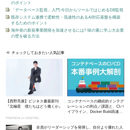
のポイント
「データベース監視」入門:今日からツールではじめるDB監視
既存システム連携で柔軟性・迅速性のあるAI対応基盤を構築
するためのポイント
海外発の新規事業開発を加速させるには? 味の素に学ぶ大企業
の壁を破る方法
チェックしておきたい人気記事
【西野亮廣】ビジネス書最新刊
コンテナベースの継続的インテグ
『北極星 僕たちはどう働くか』
レーションの利点／課題と、CIパ
イプライン、Docker Build高速化
のコツ (1/2...
PR(FINCHI on GOETHE)
全員がリーダーシップを発揮し、自分より優れた人