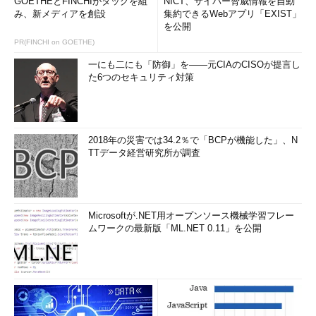
GOETHEとFINCHIがタッグを組
NICT、サイバー脅威情報を自動
み、新メディアを創設
集約できるWebアプリ「EXIST」
を公開
PR(FINCHI on GOETHE)
一にも二にも「防御」を――元CIAのCISOが提言し
た6つのセキュリティ対策
2018年の災害では34.2％で「BCPが機能した」、N
TTデータ経営研究所が調査
Microsoftが.NET用オープンソース機械学習フレー
ムワークの最新版「ML.NET 0.11」を公開