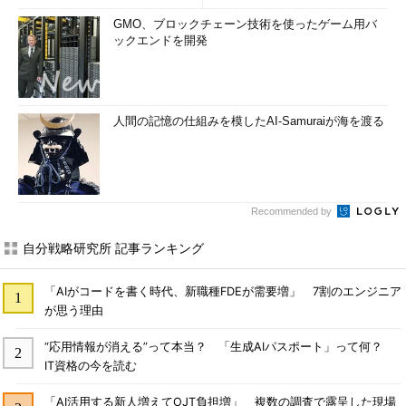
GMO、ブロックチェーン技術を使ったゲーム用バ
ックエンドを開発
人間の記憶の仕組みを模したAI-Samuraiが海を渡る
Recommended by
自分戦略研究所 記事ランキング
「AIがコードを書く時代、新職種FDEが需要増」 7割のエンジニア
が思う理由
“応用情報が消える”って本当？ 「生成AIパスポート」って何？
IT資格の今を読む
「AI活用する新人増えてOJT負担増」 複数の調査で露呈した現場