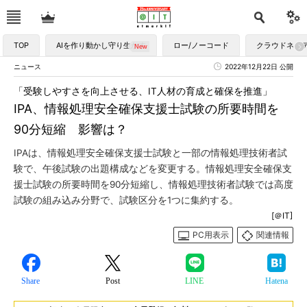
TOP
AIを作り動かし守り生かす
ロー/ノーコード
クラウドネイ
ニュース
2022年12月22日 公開
「受験しやすさを向上させる、IT人材の育成と確保を推進」
IPA、情報処理安全確保支援士試験の所要時間を
90分短縮 影響は？
IPAは、情報処理安全確保支援士試験と一部の情報処理技術者試
験で、午後試験の出題構成などを変更する。情報処理安全確保支
援士試験の所要時間を90分短縮し、情報処理技術者試験では高度
試験の組み込み分野で、試験区分を1つに集約する。
[＠IT]
PC用表示
関連情報
Share
Post
LINE
Hatena