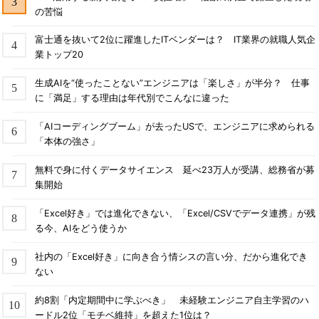
の苦悩
富士通を抜いて2位に躍進したITベンダーは？ IT業界の就職人気企
業トップ20
生成AIを“使ったことない”エンジニアは「楽しさ」が半分？ 仕事
に「満足」する理由は年代別でこんなに違った
「AIコーディングブーム」が去ったUSで、エンジニアに求められる
「本体の強さ」
無料で身に付くデータサイエンス 延べ23万人が受講、総務省が募
集開始
「Excel好き」では進化できない、「Excel/CSVでデータ連携」が残
る今、AIをどう使うか
社内の「Excel好き」に向き合う情シスの言い分、だから進化でき
ない
約8割「内定期間中に学ぶべき」 未経験エンジニア自主学習のハ
ードル2位「モチベ維持」を超えた1位は？