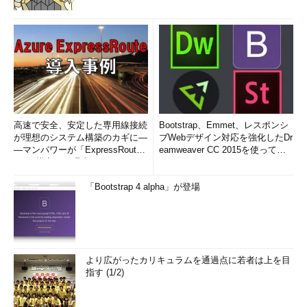
高速で安全、安定した専用線接続
Bootstrap、Emmet、レスポンシ
が理想のシステム構築のカギに―
ブWebデザイン対応を強化したDr
―マンパワーが「ExpressRout
eamweaver CC 2015を使って
e」を導入した理由
み...
「Bootstrap 4 alpha」が登場
より広がったカリキュラムを通過点に若者は上を目
指す (1/2)