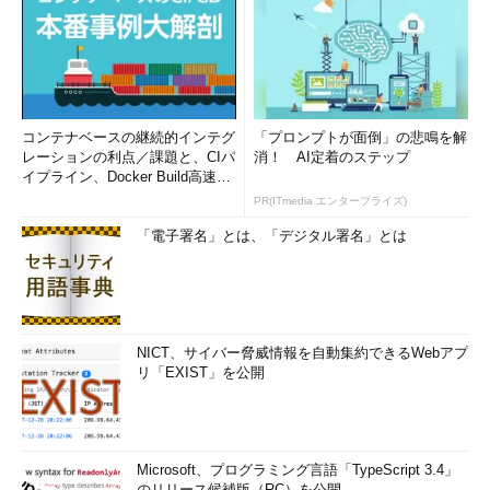
コンテナベースの継続的インテグ
「プロンプトが面倒」の悲鳴を解
レーションの利点／課題と、CIパ
消！ AI定着のステップ
イプライン、Docker Build高速化
のコツ (1/2...
PR(ITmedia エンタープライズ)
「電子署名」とは、「デジタル署名」とは
NICT、サイバー脅威情報を自動集約できるWebアプ
リ「EXIST」を公開
Microsoft、プログラミング言語「TypeScript 3.4」
のリリース候補版（RC）を公開