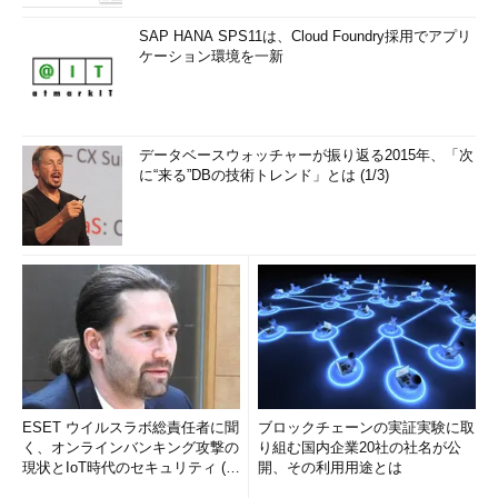
SAP HANA SPS11は、Cloud Foundry採用でアプリ
ケーション環境を一新
データベースウォッチャーが振り返る2015年、「次
に“来る”DBの技術トレンド」とは (1/3)
ESET ウイルスラボ総責任者に聞
ブロックチェーンの実証実験に取
く、オンラインバンキング攻撃の
り組む国内企業20社の社名が公
現状とIoT時代のセキュリティ (1/
開、その利用用途とは
2)