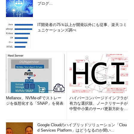
プログ...
IT開発者の75％以上が開発以外にも従事、楽天コミ
ュニケーションズ調べ
Mellanox、NVMe-oFでストレー
ハイパーコンバージドインフラが
ジを仮想化する「SNAP」を発表
有力な選択肢、ノークリサーチが
中堅中小業のサーバ更新方針を調
査
Google Cloudのハイブリッドソリューション「Clou
d Services Platform」はどうなるのか聞い...