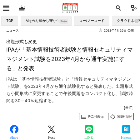
TOP
AIを作り動かし守り生かす
ロー/ノーコード
クラウドネイ
ニュース
2022年4月26日 公開
出題形式も変更
IPAが「基本情報技術者試験と情報セキュリティマ
ネジメント試験を2023年4月から通年実施にす
る」と発表
IPAは「基本情報技術者試験」と「情報セキュリティマネジメン
ト試験」を2023年4月から通年試験化すると発表した。出題形式
も小問形式に変更することで午後問題をコンパクト化し、試験時
間を30～40％短縮する。
[＠IT]
PC用表示
関連情報
Share
Post
LINE
Hatena