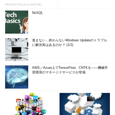
PR(COCO VILLA on GOETHE)
NoSQL
進まない、終わらないWindows Updateのトラブル
に解決策はあるのか？ (1/2)
AWS／Azure上でTensorFlow、CNTKを――機械学
習環境のマネージドサービスが登場