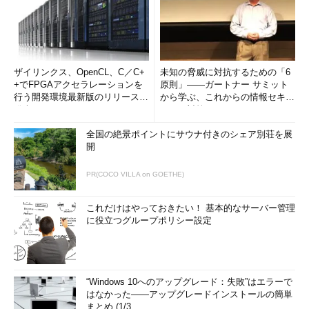
ザイリンクス、OpenCL、C／C+
未知の脅威に対抗するための「6
+でFPGAアクセラレーションを
原則」――ガートナー サミット
行う開発環境最新版のリリースを
から学ぶ、これからの情報セキュ
発表
リティ対策
全国の絶景ポイントにサウナ付きのシェア別荘を展
開
PR(COCO VILLA on GOETHE)
これだけはやっておきたい！ 基本的なサーバー管理
に役立つグループポリシー設定
“Windows 10へのアップグレード：失敗”はエラーで
はなかった――アップグレードインストールの簡単
まとめ (1/3...