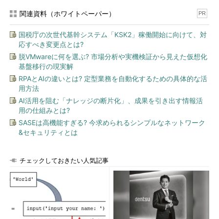
関連資料（ホワイトペーパー）
PR
国税庁の次世代基幹システム「KSK2」稼働開始に向けて、対
応すべき変更点とは?
脱VMwareに何を選ぶ? 市場分析や実機検証から見えた仮想化
基盤移行の現実解
RPAとAIの違いとは? 定型業務を自動化するための具体的な活
用方法
AI活用を阻む「ナレッジの断片化」、成果を引き出す情報活
用の仕組みとは?
SASEは高機能すぎる? 今求められるシンプルなネットワーク
&セキュリティとは
チェックしておきたい人気記事