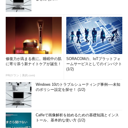
修復力が高まる夜に。睡眠中の肌
SORACOMの、IoTプラットフォ
に寄り添う新ナイトケアが誕生！
ームサービスとしてのインパクト
(1/2)
PR(ゲラン｜美的.com)
Windows 10のトラブルシューティング事例──未知
のポリシー設定を探せ！ (1/2)
Caffeで画像解析を始めるための基礎知識とインス
トール、基本的な使い方 (1/2)