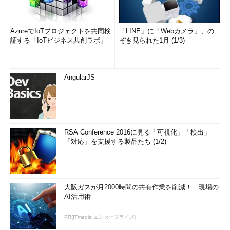
AzureでIoTプロジェクトを共同検
「LINE」に「Webカメラ」、の
証する「IoTビジネス共創ラボ」
ぞき見られた1月 (1/3)
AngularJS
RSA Conference 2016に見る「可視化」「検出」
「対応」を支援する製品たち (1/2)
大阪ガスが月2000時間の共有作業を削減！ 現場の
AI活用術
PR(ITmedia エンタープライズ)