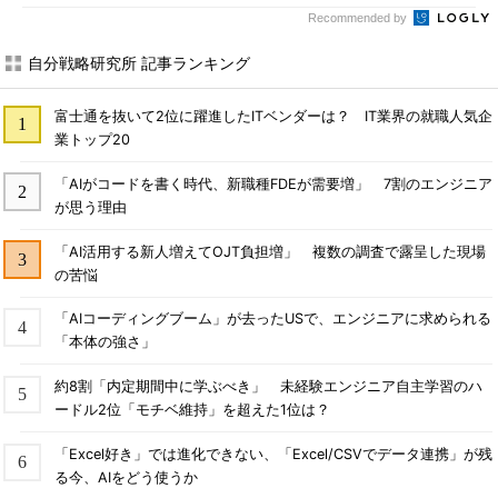
Recommended by
自分戦略研究所 記事ランキング
富士通を抜いて2位に躍進したITベンダーは？ IT業界の就職人気企
業トップ20
「AIがコードを書く時代、新職種FDEが需要増」 7割のエンジニア
が思う理由
「AI活用する新人増えてOJT負担増」 複数の調査で露呈した現場
の苦悩
「AIコーディングブーム」が去ったUSで、エンジニアに求められる
「本体の強さ」
約8割「内定期間中に学ぶべき」 未経験エンジニア自主学習のハ
ードル2位「モチベ維持」を超えた1位は？
「Excel好き」では進化できない、「Excel/CSVでデータ連携」が残
る今、AIをどう使うか