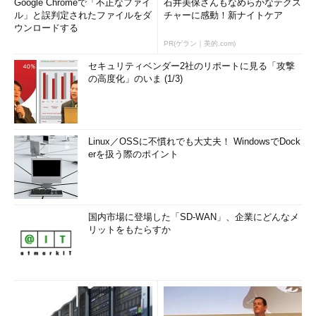
Google Chromeで「不正なファイ
石井美保さんもなめらかなテクス
ル」と誤判定されたファイルをダ
チャーに感動！新ナイトケア
ウンロードする
PR(ゲラン｜美的.com)
セキュリティベンダー2社のリポートに見る「攻撃
の高度化」のいま (1/3)
Linux／OSSに不慣れでも大丈夫！ WindowsでDock
erを扱う際のポイント
国内市場に登場した「SD-WAN」、企業にどんなメ
リットをもたらすか