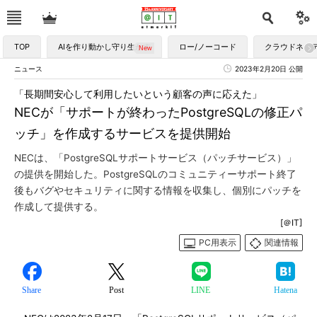
TOP
AIを作り動かし守り生かす
ロー/ノーコード
クラウドネイ
ニュース
2023年2月20日 公開
「長期間安心して利用したいという顧客の声に応えた」
NECが「サポートが終わったPostgreSQLの修正パ
ッチ」を作成するサービスを提供開始
NECは、「PostgreSQLサポートサービス（パッチサービス）」
の提供を開始した。PostgreSQLのコミュニティーサポート終了
後もバグやセキュリティに関する情報を収集し、個別にパッチを
作成して提供する。
[＠IT]
PC用表示
関連情報
Share
Post
LINE
Hatena