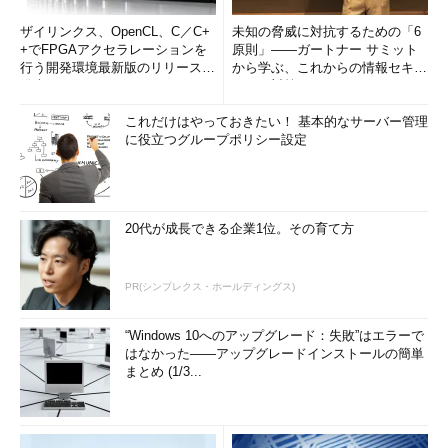
ザイリンクス、OpenCL、C／C+
未知の脅威に対抗するための「6
+でFPGAアクセラレーションを
原則」――ガートナー サミット
行う開発環境最新版のリリースを
から学ぶ、これからの情報セキュ
発表
リティ対策
これだけはやっておきたい！ 基本的なサーバー管理
に役立つグループポリシー設定
20代が成長できる企業1位。その育て方
PR(シンプレクス・ホールディングス)
“Windows 10へのアップグレード：失敗”はエラーで
はなかった――アップグレードインストールの簡単
まとめ (1/3...