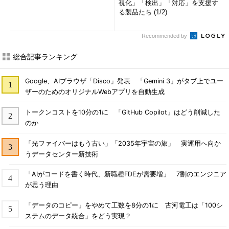
視化」「検出」「対応」を支援す
る製品たち (1/2)
Recommended by
総合記事ランキング
Google、AIブラウザ「Disco」発表 「Gemini 3」がタブ上でユー
ザーのためのオリジナルWebアプリを自動生成
トークンコストを10分の1に 「GitHub Copilot」はどう削減した
のか
「光ファイバーはもう古い」「2035年宇宙の旅」 実運用へ向か
うデータセンター新技術
「AIがコードを書く時代、新職種FDEが需要増」 7割のエンジニア
が思う理由
「データのコピー」をやめて工数を8分の1に 古河電工は「100シ
ステムのデータ統合」をどう実現？