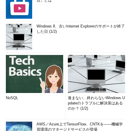
点」とは
Windows 8、古いInternet Explorerのサポートが終了
した日 (1/2)
NoSQL
進まない、終わらないWindows U
pdateのトラブルに解決策はある
のか？ (1/2)
AWS／Azure上でTensorFlow、CNTKを――機械学
習環境のマネージドサービスが登場