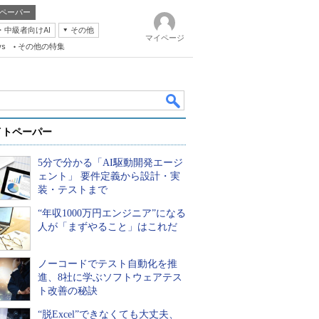
ペーパー
・中級者向けAI
その他
マイページ
ws
その他の特集
イトペーパー
5分で分かる「AI駆動開発エージ
ェント」 要件定義から設計・実
装・テストまで
“年収1000万円エンジニア”になる
k
人が「まずやること」はこれだ
ノーコードでテスト自動化を推
進、8社に学ぶソフトウェアテス
ト改善の秘訣
“脱Excel”できなくても大丈夫、