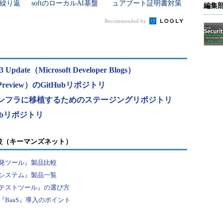
繰り返
softのローカルAI基盤
ュアブート証明書対策
編集
混乱
「Foundry Local」
の継続と「ポイントイ
Recommended by
ンタイム復元」など
新...
3 Update（Microsoft Developer Blogs）
bs（Preview）のGitHubリポジトリ
kit Labsインフラに移植するためのステージングリポジトリ
itHubリポジトリ
較（キーマンズネット）
発ツール』製品比較
システム』製品一覧
テストツール』の選び方
BaaS』導入のポイント