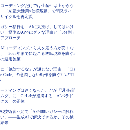
AIコーディングだけでは生産性は上がらな
い 「AI最大活用×仕様駆動」で開発ライ
フサイクルを再定義
レガシー移行を「AIに丸投げ」してはいけ
ない 標準RAGではダメな理由と「5分割」
のアプローチ
「AIコーディングより人を雇う方が安くな
」 2028年までに起こる逆転現象を防ぐ5
つの運用施策
Iに「絶対するな」が通じない理由 「Cla
de Code」の意図しない動作を防ぐ7つのTI
S
コーディングは速くなった、だが「週7時間
ムダ」に GitLabが指摘する「AIパラド
ックス」の正体
PG技術者不足で「AS/400レガシーに触れ
ない」――生成AIで解決できるか、その検
証結果