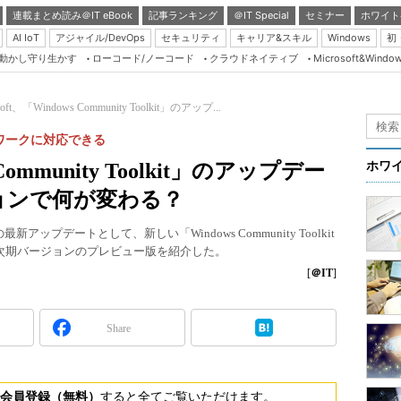
連載まとめ読み＠IT eBook
記事ランキング
＠IT Special
セミナー
ホワイト
AI IoT
アジャイル/DevOps
セキュリティ
キャリア&スキル
Windows
初
り動かし守り生かす
ローコード/ノーコード
クラウドネイティブ
Microsoft&Windo
Server & Storage
HTML5 + UX
soft、「Windows Community Toolkit」のアップ...
Smart & Social
ムワークに対応できる
Coding Edge
s Community Toolkit」のアップデー
ホワ
Java Agile
ョンで何が変わる？
Database Expert
lkit」の最新アップデートとして、新しい「Windows Community Toolkit
Linux ＆ OSS
呼ぶ次期バージョンのプレビュー版を紹介した。
Master of IP Networ
[
＠IT
]
Security & Trust
Share
Test & Tools
Insider.NET
ブログ
会員登録（無料）
すると全てご覧いただけます。