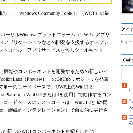
）、「Windows Community Toolkit」（WCT）の最
アイ
のユニバーサルWindowsプラットフォーム（UWP）アプリ
キャ
AppSDKアプリケーションなどの開発を支援するオープン
ントロール、アプリサービスを含むツールキット
Cod
Tの新しい機能やコンポーネントを開発するための新しいイ
Toolkit Labs（Preview）」のGitHubリポジトリを発表
ト
一のコードベースで、UWP上のWinUI 2、
i
、Uno Platform（WinUI 2または3を使用）で動作するコン
P
ードベースのテストコードは、WinUI 2と3の両
tegration：継続的インテグレーション）で自動的に実行さ
三
公開した新しいWCTコンポーネントを紹介した他、