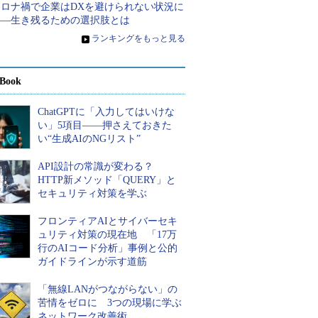
コロナ禍で企業はDXを避けられない状況に
――生き残るための選択肢とは
»
ランキングをもっと見る
Book
ChatGPTに「入力してはいけな
い」5項目――押さえておきた
い“生成AIのNGリスト”
API設計の常識が変わる？
HTTP新メソッド「QUERY」と
セキュリティ対策を学ぶ
フロンティアAIとサイバーセキ
ュリティ対策の現在地 「17万
行のAIコード分析」事例と公的
ガイドラインが示す道筋
「無線LANがつながらない」の
苦情をゼロに 3つの現場に学ぶ
ネットワーク改善術