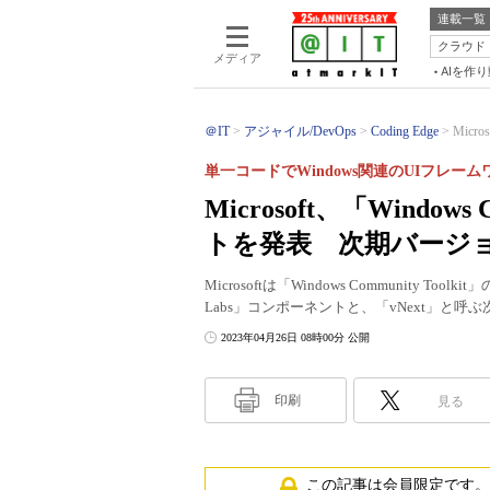
連載一覧
クラウド
メディア
AIを作
＠IT
アジャイル/DevOps
Coding Edge
Micro
単一コードでWindows関連のUIフレー
Microsoft、「Window
トを発表 次期バージ
Microsoftは「Windows Community Too
Labs」コンポーネントと、「vNext」と
2023年04月26日 08時00分 公開
印刷
見る
この記事は会員限定です。