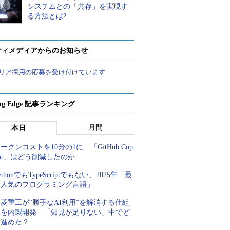
システムとの「共存」を実現す
る方法とは?
ティメディアからのお知らせ
リア採用の応募を受け付けています
ing Edge 記事ランキング
月間
本日
ークンコストを10分の1に 「GitHub Cop
lot」はどう削減したのか
ythonでもTypeScriptでもない、2025年「最
も人気のプログラミング言語」
菱重工が“勝手なAI利用”を解消する仕組
みを内製開発 「知見が足りない」中でど
う進めた？