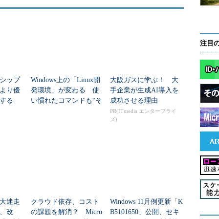
注目
シップ
Windows上の「Linux開
大阪ガスに学ぶ！ 大
より優
発環境」が変わる 使
手企業が生成AI導入を
する
い慣れたコマンドも“そ
成功させる理由
のまま利用可能”に
PR(ITmedia エンタープライ
ズ)
lot大迷走
クラウド依存、コスト
Windows 11月例更新「K
、改
の課題を解消？ Micro
B5101650」公開、セキ