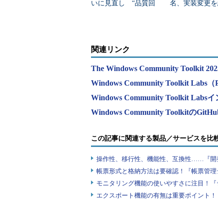
いに見直し “品質回
名、実装変更を
帰”は本当か？
すMicrosoftの
関連リンク
The Windows Community Toolkit 202
Windows Community Toolkit La
Windows Community Tool
Windows Community ToolkitのG
この記事に関連する製品／サービスを比
操作性、移行性、機能性、互換性……『開
帳票形式と格納方法は要確認！『帳票管理
モニタリング機能の使いやすさに注目！『
エクスポート機能の有無は重要ポイント！『