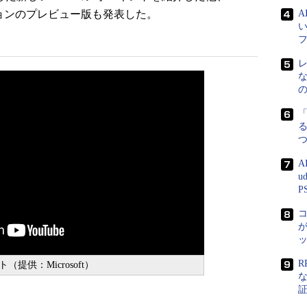
ジョンのプレビュー版も発表した。
る
A
u
P
が
R
（提供：Microsoft）