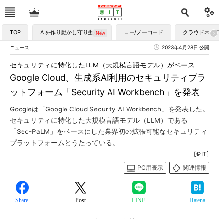
TOP
AIを作り動かし守り生かす
ロー/ノーコード
クラウドネイ
ニュース
2023年4月28日 公開
セキュリティに特化したLLM（大規模言語モデル）がベース
Google Cloud、生成系AI利用のセキュリティプラ
ットフォーム「Security AI Workbench」を発表
Googleは「Google Cloud Security AI Workbench」を発表した。
セキュリティに特化した大規模言語モデル（LLM）である
「Sec-PaLM」をベースにした業界初の拡張可能なセキュリティ
プラットフォームとうたっている。
[＠IT]
PC用表示
関連情報
Share
Post
LINE
Hatena