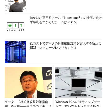
無慈悲な専門家チーム「kuromame6」の暗躍に負け
ず勝利をつかんだチームは？ (1/2)
低コストでデータの災害復旧対策を実現する新たな
SDS「ストレージレプリカ」とは
ラック、「標的型攻撃対策指南
Windows 10への強行アップデー
書」を公開――最低限のセキュリ
トで、古いウルトラモバイルPC