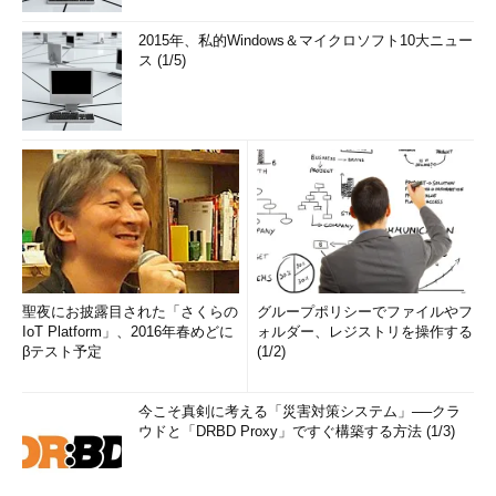
2015年、私的Windows＆マイクロソフト10大ニュー
ス (1/5)
聖夜にお披露目された「さくらの
グループポリシーでファイルやフ
IoT Platform」、2016年春めどに
ォルダー、レジストリを操作する
βテスト予定
(1/2)
今こそ真剣に考える「災害対策システム」──クラ
ウドと「DRBD Proxy」ですぐ構築する方法 (1/3)