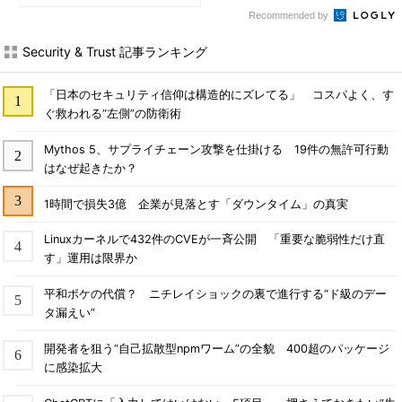
Recommended by
Security & Trust 記事ランキング
「日本のセキュリティ信仰は構造的にズレてる」 コスパよく、す
ぐ救われる“左側”の防衛術
Mythos 5、サプライチェーン攻撃を仕掛ける 19件の無許可行動
はなぜ起きたか？
1時間で損失3億 企業が見落とす「ダウンタイム」の真実
Linuxカーネルで432件のCVEが一斉公開 「重要な脆弱性だけ直
す」運用は限界か
平和ボケの代償？ ニチレイショックの裏で進行する“ド級のデー
タ漏えい”
開発者を狙う“自己拡散型npmワーム”の全貌 400超のパッケージ
に感染拡大