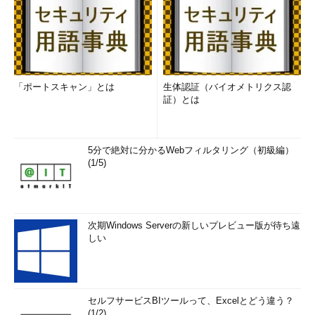
「ポートスキャン」とは
生体認証（バイオメトリクス認
証）とは
5分で絶対に分かるWebフィルタリング（初級編）
(1/5)
次期Windows Serverの新しいプレビュー版が待ち遠
しい
セルフサービスBIツールって、Excelとどう違う？
(1/2)