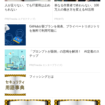
人が足りない、でもIT運用は止め
単なる作業者で終わらない、100
られない
万人の働き方を変えるAI活用
PR(ITmedia エグゼクティブ)
PR(＠IT)
GitHubが新プランを発表、プライベートリポジトリ
を無料で利用可能に
「プロンプトが面倒」の悲鳴を解消！ AI定着のス
テップ
PR(ITmedia エンタープライズ)
フィッシングとは