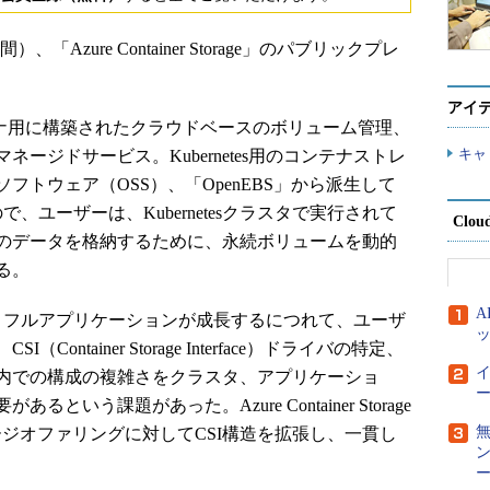
）、「Azure Container Storage」のパブリックプレ
アイ
geは、コンテナ用に構築されたクラウドベースのボリューム管理、
キャ
ージドサービス。Kubernetes用のコンテナストレ
トウェア（OSS）、「OpenEBS」から派生して
るので、ユーザーは、Kubernetesクラスタで実行されて
Clou
のデータを格納するために、永続ボリュームを動的
る。
テートフルアプリケーションが成長するにつれて、ユーザ
ntainer Storage Interface）ドライバの特定、
内での構成の複雑さをクラスタ、アプリケーショ
ー
いう課題があった。Azure Container Storage
レージオファリングに対してCSI構造を拡張し、一貫し
ー