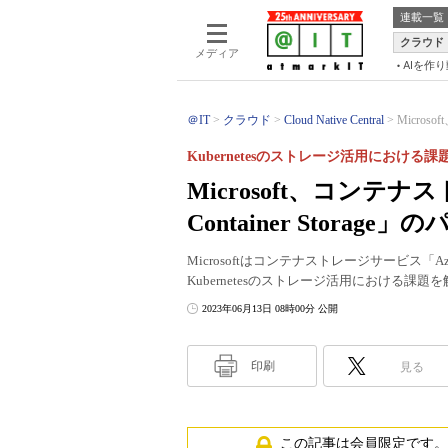
連載一覧
クラウド
メディア
AIを作
＠IT
クラウド
Cloud Native Central
Micros
Kubernetesのストレージ活用における
Microsoft、コンテナ
Container Stor
Microsoftはコンテナストレージサービス「Azu
Kubernetesのストレージ活用における課
2023年06月13日 08時00分 公開
印刷
見る
この記事は会員限定です。