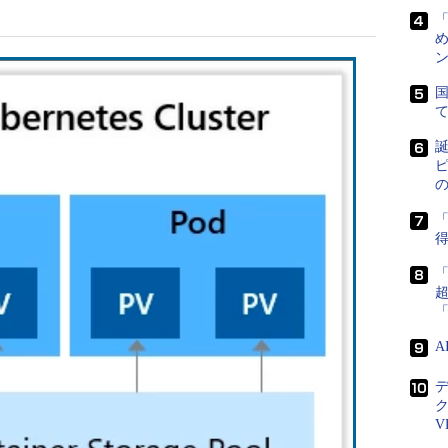
め
ン
国
誕
ピ
「
得
V