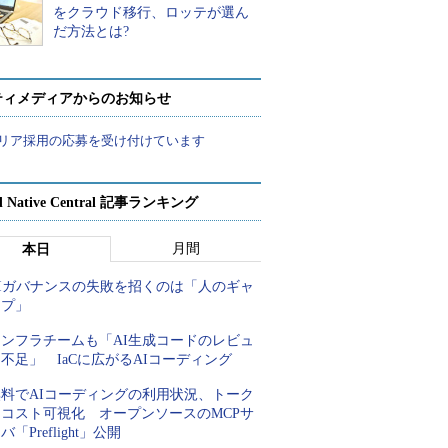
をクラウド移行、ロッテが選ん
だ方法とは?
ティメディアからのお知らせ
リア採用の応募を受け付けています
d Native Central 記事ランキング
月間
本日
AIガバナンスの失敗を招くのは「人のギャ
ップ」
インフラチームも「AI生成コードのレビュ
不足」 IaCに広がるAIコーディング
無料でAIコーディングの利用状況、トーク
ンコスト可視化 オープンソースのMCPサ
バ「Preflight」公開