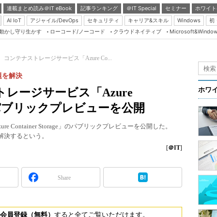
連載まとめ読み＠IT eBook
記事ランキング
＠IT Special
セミナー
ホワイト
AI IoT
アジャイル/DevOps
セキュリティ
キャリア&スキル
Windows
初
り動かし守り生かす
ローコード/ノーコード
クラウドネイティブ
Microsoft&Windo
Server & Storage
HTML5 + UX
oft、コンテナストレージサービス「Azure Co...
Smart & Social
課題を解決
Coding Edge
ストレージサービス「Azure
ホワ
Java Agile
age」のパブリックプレビューを公開
Database Expert
re Container Storage」のパブリックプレビューを公開した。
Linux ＆ OSS
題を解決するという。
Master of IP Networ
[
＠IT
]
Security & Trust
Share
Test & Tools
Insider.NET
ブログ
会員登録（無料）
すると全てご覧いただけます。