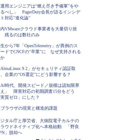
「運用エンジニアは“燃え尽き予備軍”をや
るべし」 PagerDuty会長が語るインシデ
ト対応“進化論”
内VMwareクラウド事業者を大量切り捨
て 残るのは数社のみ
生から7年「OpenTelemetry」が異例のス
ードでCNCFの“卒業”に なぜ支持される
のか
AlmaLinux 9.2」がセキュリティ認証取
、企業の“OS選定”にどう影響する？
「AI時代、開発スピード／規模は認知限界
超え」 障害対応の初期調査15分をどう
「実質ゼロ」にした？
AIブラウザの現実と構造的課題
デジタル庁と厚労省、大病院電子カルテの
クラウドネイティブ化へ本格始動 「野良
PN」脱却へ