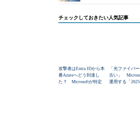
チェックしておきたい人気記事
攻撃者はEntra IDから本
「光ファイバー
番Azureへどう到達し
古い」 Micros
た？ Microsoftが特定
運用する「202
した全手口
秀発明」のデー
ター網技術