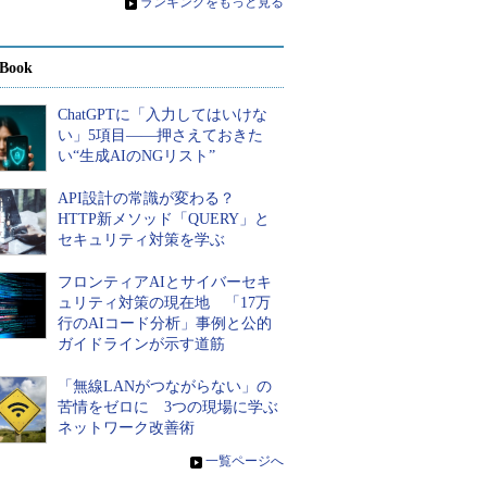
»
ランキングをもっと見る
Book
ChatGPTに「入力してはいけな
い」5項目――押さえておきた
い“生成AIのNGリスト”
API設計の常識が変わる？
HTTP新メソッド「QUERY」と
セキュリティ対策を学ぶ
フロンティアAIとサイバーセキ
ュリティ対策の現在地 「17万
行のAIコード分析」事例と公的
ガイドラインが示す道筋
「無線LANがつながらない」の
苦情をゼロに 3つの現場に学ぶ
ネットワーク改善術
»
一覧ページへ