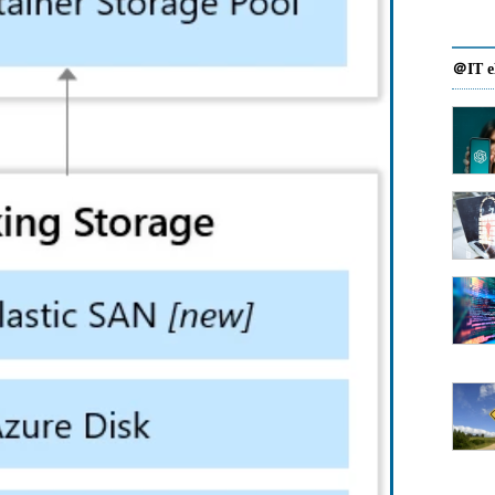
＠IT e