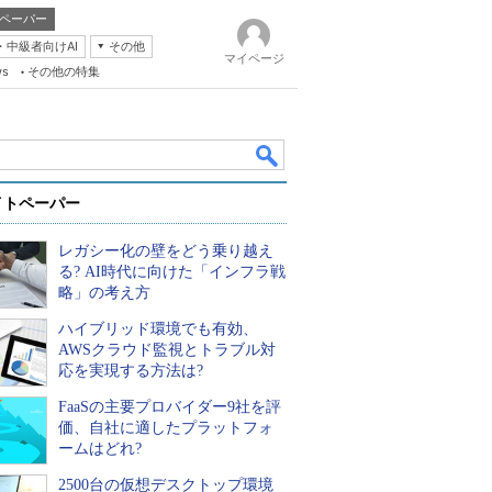
ペーパー
・中級者向けAI
その他
マイページ
ws
その他の特集
イトペーパー
レガシー化の壁をどう乗り越え
る? AI時代に向けた「インフラ戦
略」の考え方
ハイブリッド環境でも有効、
k
AWSクラウド監視とトラブル対
応を実現する方法は?
FaaSの主要プロバイダー9社を評
価、自社に適したプラットフォ
ームはどれ?
2500台の仮想デスクトップ環境