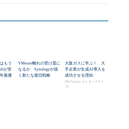
はもう
VMware離れの受け皿に
大阪ガスに学ぶ！ 大
oftが実
なるか Synologyが描
手企業が生成AI導入を
5年最優
く新たな復旧戦略
成功させる理由
タセン
PR(ITmedia エンタープライ
ズ)