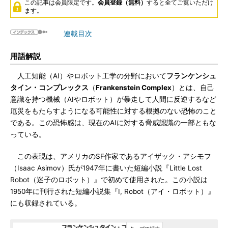
この記事は会員限定です。
会員登録（無料）
すると全てご覧いただけ
ます。
連載目次
用語解説
人工知能（AI）やロボット工学の分野において
フランケンシュ
タイン・コンプレックス
（
Frankenstein Complex
）とは、自己
意識を持つ機械（AIやロボット）が暴走して人間に反逆するなど
厄災をもたらすようになる可能性に対する根拠のない恐怖のこと
である。この恐怖感は、現在のAIに対する脅威認識の一部ともな
っている。
この表現は、アメリカのSF作家であるアイザック・アシモフ
（Isaac Asimov）氏が1947年に書いた短編小説『Little Lost
Robot（迷子のロボット）』で初めて使用された。この小説は
1950年に刊行された短編小説集『I, Robot（アイ・ロボット）』
にも収録されている。