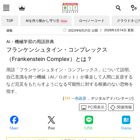
TOP
AIを作り動かし守り生かす
ロー/ノーコード
クラウドネイ
2026年2月14日 更新
連載
2023年6月21日 公開
AI・機械学習の用語辞典
フランケンシュタイン・コンプレックス
（Frankenstein Complex）とは？
用語「フランケンシュタイン・コンプレックス」について説明。
自己意識を持つ機械（AI／ロボット）が暴走して人間に反逆する
など厄災をもたらすようになる可能性に対する根拠のない恐怖を
指す。
[
一色政彦
，デジタルアドバンテージ]
PC用表示
関連情報
Share
Post
LINE
Hatena