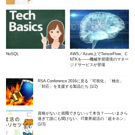
NoSQL
AWS／Azure上でTensorFlow、C
NTKを――機械学習環境のマネー
ジドサービスが登場
RSA Conference 2016に見る「可視化」「検出」
「対応」を支援する製品たち (1/2)
資格がないと就職できないって本当？――いまさら
過ぎて誰にも聞けない、IT業界就活の「超キホン」
(1/3)