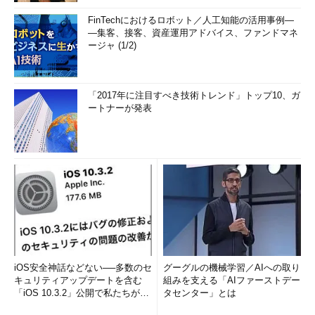
FinTechにおけるロボット／人工知能の活用事例―
―集客、接客、資産運用アドバイス、ファンドマネ
ージャ (1/2)
「2017年に注目すべき技術トレンド」トップ10、ガ
ートナーが発表
iOS安全神話などない──多数のセ
グーグルの機械学習／AIへの取り
キュリティアップデートを含む
組みを支える「AIファーストデー
「iOS 10.3.2」公開で私たちが学
タセンター」とは
べること