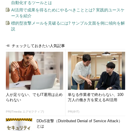
自動化するツールとは
AI活用で成果を得るためにやるべきこととは? 実践的ユースケ
ースを紹介
標的型攻撃メールを見破るには? サンプル文面を例に傾向を解
説
チェックしておきたい人気記事
人が足りない、でもIT運用は止め
単なる作業者で終わらない、100
られない
万人の働き方を変えるAI活用
PR(ITmedia エグゼクティブ)
PR(＠IT)
DDoS攻撃（Distributed Denial of Service Attack）
とは