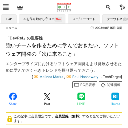
TOP
AIを作り動かし守り生かす
ロー/ノーコード
クラウドネイ
ニュース
2023年8月15日 公開
「DevRel」の重要性
強いチームを作るために学んでおきたい、ソフト
ウェア開発の「次に来ること」
エンタープライズにおけるソフトウェア開発をより発展させるた
めに学んでおくべきトレンドを振り返っておこう。
[
Melinda Marks
,
Paul Nashawaty
，TechTarget]
PC用表示
関連情報
Share
Post
LINE
Hatena
この記事は会員限定です。
会員登録（無料）
すると全てご覧いただけ
ます。