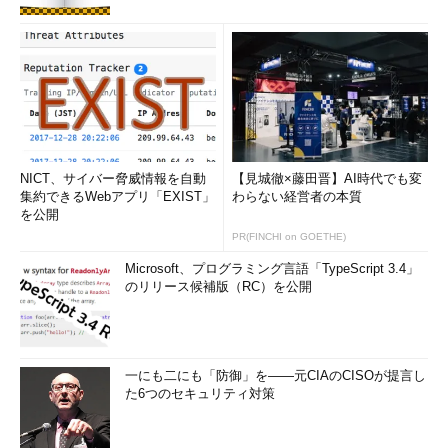
NICT、サイバー脅威情報を自動
【見城徹×藤田晋】AI時代でも変
集約できるWebアプリ「EXIST」
わらない経営者の本質
を公開
PR(FINCHI on GOETHE)
Microsoft、プログラミング言語「TypeScript 3.4」
のリリース候補版（RC）を公開
一にも二にも「防御」を――元CIAのCISOが提言し
た6つのセキュリティ対策