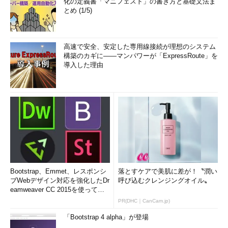
化の定義書「マニフェスト」の書き方と基礎文法ま
とめ (1/5)
高速で安全、安定した専用線接続が理想のシステム
構築のカギに――マンパワーが「ExpressRoute」を
導入した理由
Bootstrap、Emmet、レスポンシ
落とすケアで美肌に差が！〝潤い
ブWebデザイン対応を強化したDr
呼び込むクレンジングオイル〟
eamweaver CC 2015を使って
み...
PR(DHC｜CanCam.jp)
「Bootstrap 4 alpha」が登場