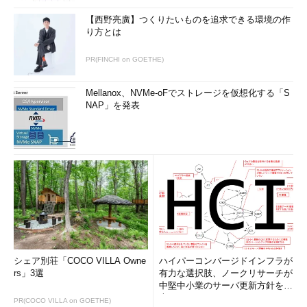
【西野亮廣】つくりたいものを追求できる環境の作
り方とは
PR(FINCHI on GOETHE)
Mellanox、NVMe-oFでストレージを仮想化する「S
NAP」を発表
シェア別荘「COCO VILLA Owne
ハイパーコンバージドインフラが
rs」3選
有力な選択肢、ノークリサーチが
中堅中小業のサーバ更新方針を調
査
PR(COCO VILLA on GOETHE)