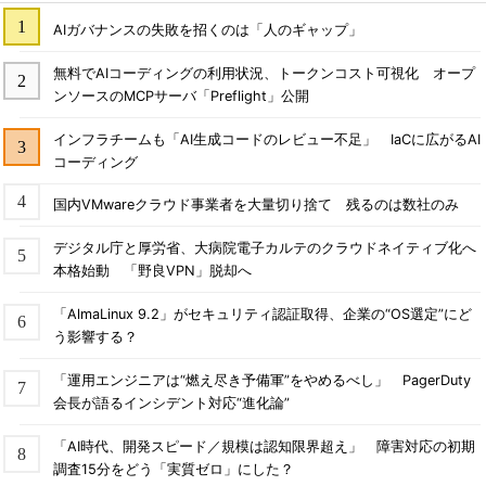
AIガバナンスの失敗を招くのは「人のギャップ」
無料でAIコーディングの利用状況、トークンコスト可視化 オープ
ンソースのMCPサーバ「Preflight」公開
インフラチームも「AI生成コードのレビュー不足」 IaCに広がるAI
コーディング
国内VMwareクラウド事業者を大量切り捨て 残るのは数社のみ
デジタル庁と厚労省、大病院電子カルテのクラウドネイティブ化へ
本格始動 「野良VPN」脱却へ
「AlmaLinux 9.2」がセキュリティ認証取得、企業の“OS選定”にど
う影響する？
「運用エンジニアは“燃え尽き予備軍”をやめるべし」 PagerDuty
会長が語るインシデント対応“進化論”
「AI時代、開発スピード／規模は認知限界超え」 障害対応の初期
調査15分をどう「実質ゼロ」にした？