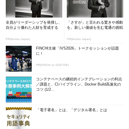
全員がリーダーシップを発揮し、
「さすが」と言われる驚きや感動
自分より優れた人財を育成する
を。新しい価値を生む電通の挑戦
PR(dentsu Japan)
PR(dentsu Japan)
FINCHI主催「IVS2026」トークセッションが話題
に！
PR(FINCHI on GOETHE)
コンテナベースの継続的インテグレーションの利点
／課題と、CIパイプライン、Docker Build高速化の
コツ (1/2...
「電子署名」とは、「デジタル署名」とは