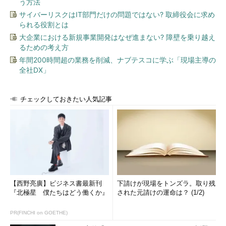
う方法
サイバーリスクはIT部門だけの問題ではない? 取締役会に求め
られる役割とは
大企業における新規事業開発はなぜ進まない? 障壁を乗り越え
るための考え方
年間200時間超の業務を削減、ナブテスコに学ぶ「現場主導の
全社DX」
チェックしておきたい人気記事
【西野亮廣】ビジネス書最新刊
下請けが現場をトンズラ。取り残
『北極星 僕たちはどう働くか』
された元請けの運命は？ (1/2)
PR(FINCHI on GOETHE)