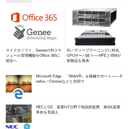
マイクロソフト、GeneeのAIスケ
AI／ディープラーニングに特化、
ジュール管理機能をOffice 365に
GPUサーバ続々──HPEとIBMが
統合へ
新製品を発表
Microsoft Edge、「WebVR」を積極サポートへ──F
irefox／Chromeなどと共同で
NECとGE、産業IoT分野で包括的提携 第4次産業
革命を見据え