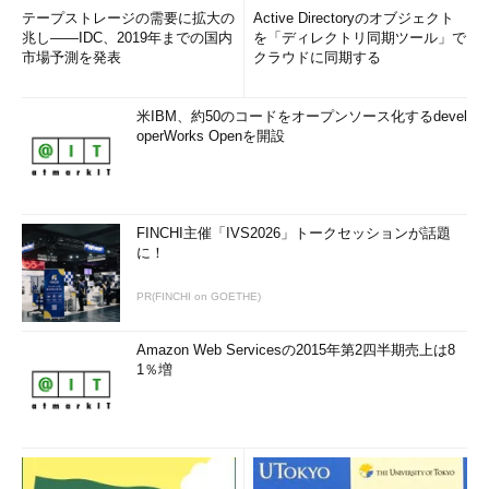
テープストレージの需要に拡大の
Active Directoryのオブジェクト
兆し――IDC、2019年までの国内
を「ディレクトリ同期ツール」で
市場予測を発表
クラウドに同期する
米IBM、約50のコードをオープンソース化するdevel
operWorks Openを開設
FINCHI主催「IVS2026」トークセッションが話題
に！
PR(FINCHI on GOETHE)
Amazon Web Servicesの2015年第2四半期売上は8
1％増