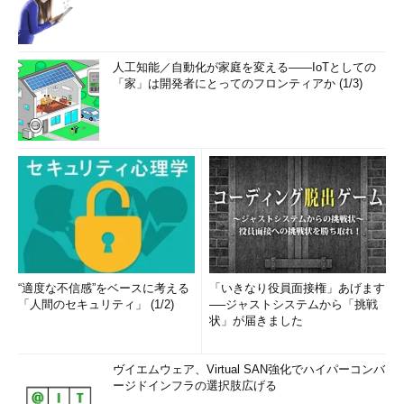
人工知能／自動化が家庭を変える――IoTとしての
「家」は開発者にとってのフロンティアか (1/3)
“適度な不信感”をベースに考える
「いきなり役員面接権」あげます
「人間のセキュリティ」 (1/2)
──ジャストシステムから「挑戦
状」が届きました
ヴイエムウェア、Virtual SAN強化でハイパーコンバ
ージドインフラの選択肢広げる