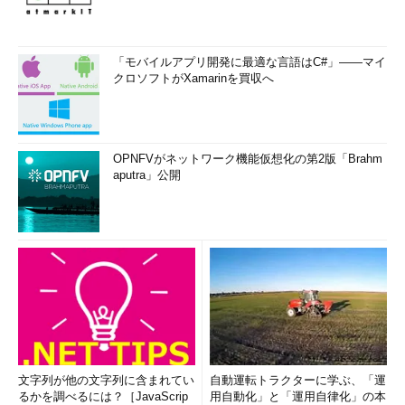
「モバイルアプリ開発に最適な言語はC#」――マイ
クロソフトがXamarinを買収へ
OPNFVがネットワーク機能仮想化の第2版「Brahm
aputra」公開
文字列が他の文字列に含まれてい
自動運転トラクターに学ぶ、「運
るかを調べるには？［JavaScrip
用自動化」と「運用自律化」の本