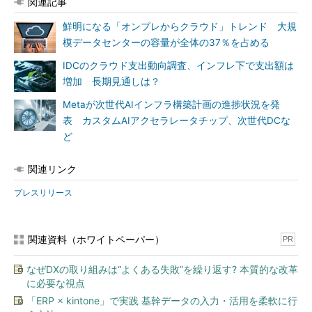
関連記事
鮮明になる「オンプレからクラウド」トレンド 大規
模データセンターの容量が全体の37％を占める
IDCのクラウド支出動向調査、インフレ下で支出額は
増加 長期見通しは？
Metaが次世代AIインフラ構築計画の進捗状況を発
表 カスタムAIアクセラレータチップ、次世代DCな
ど
関連リンク
プレスリリース
関連資料（ホワイトペーパー）
PR
なぜDXの取り組みは“よくある失敗”を繰り返す? 本質的な改革
に必要な視点
「ERP × kintone」で実践 基幹データの入力・活用を柔軟に行