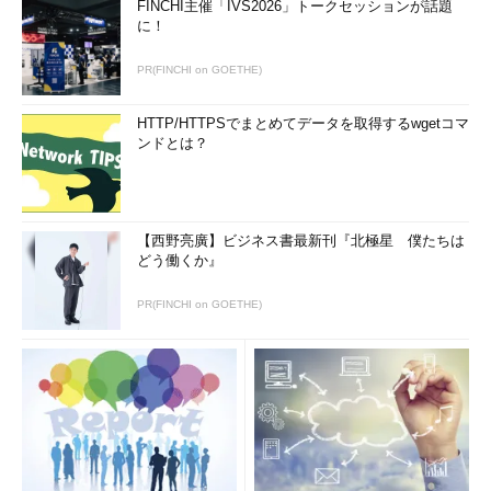
FINCHI主催「IVS2026」トークセッションが話題
に！
PR(FINCHI on GOETHE)
HTTP/HTTPSでまとめてデータを取得するwgetコマ
ンドとは？
【西野亮廣】ビジネス書最新刊『北極星 僕たちは
どう働くか』
PR(FINCHI on GOETHE)