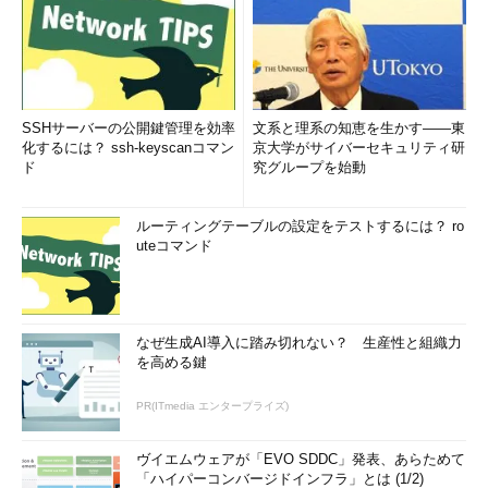
SSHサーバーの公開鍵管理を効率
文系と理系の知恵を生かす――東
化するには？ ssh-keyscanコマン
京大学がサイバーセキュリティ研
ド
究グループを始動
ルーティングテーブルの設定をテストするには？ ro
uteコマンド
なぜ生成AI導入に踏み切れない？ 生産性と組織力
を高める鍵
PR(ITmedia エンタープライズ)
ヴイエムウェアが「EVO SDDC」発表、あらためて
「ハイパーコンバージドインフラ」とは (1/2)