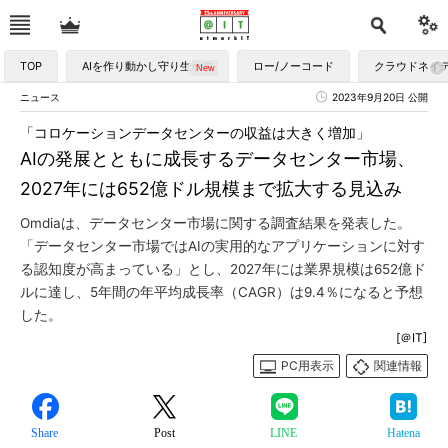
TOP
AIを作り動かし守り生かす
ロー/ノーコード
クラウドネイ
ニュース
2023年9月20日 公開
「コロケーションデータセンターの収益は大きく増加」
AIの発展とともに成長するデータセンター市場、
2027年には652億ドル規模まで拡大する見込み
Omdiaは、データセンター市場に関する調査結果を発表した。
「データセンター市場ではAIの実用的なアプリケーションに対す
る認知度が高まっている」とし、2027年には業界規模は652億ド
ルに達し、5年間の年平均成長率（CAGR）は9.4％になると予想
した。
[＠IT]
PC用表示
関連情報
Share
Post
LINE
Hatena