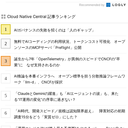
Recommended by
Cloud Native Central 記事ランキング
AIガバナンスの失敗を招くのは「人のギャップ」
無料でAIコーディングの利用状況、トークンコスト可視化 オープ
ンソースのMCPサーバ「Preflight」公開
誕生から7年「OpenTelemetry」が異例のスピードでCNCFの“卒
業”に なぜ支持されるのか
AI推論を本番インフラへ オープン標準を担う分散推論フレームワ
ーク「llm-d」、CNCFが採択
「ClaudeとGeminiの躍進」も「AIエージェントの波」も、来た
る“IT運用の変化”の序章に過ぎない？
「AI時代、開発スピード／規模は認知限界超え」 障害対応の初期
調査15分をどう「実質ゼロ」にした？