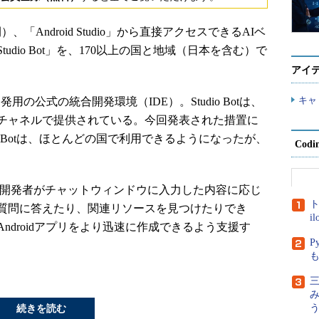
）、「Android Studio」から直接アクセスできるAIベ
dio Bot」を、170以上の国と地域（日本を含む）で
アイ
キャ
アプリ開発用の公式の統合開発環境（IDE）。Studio Botは、
y版のリリースチャネルで提供されている。今回発表された措置に
dio Botは、ほとんどの国で利用できるようになったが、
Cod
でき、開発者がチャットウィンドウに入力した内容に応じ
ト
質問に答えたり、関連リソースを見つけたりでき
i
ndroidアプリをより迅速に作成できるよう支援す
P
三
続きを読む