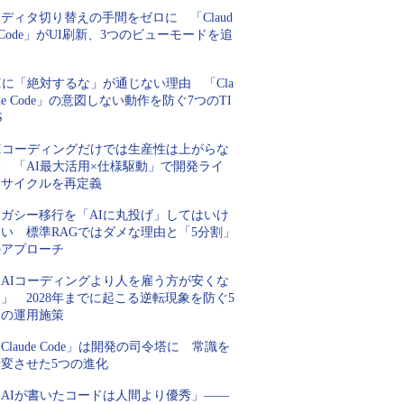
ディタ切り替えの手間をゼロに 「Claud
 Code」がUI刷新、3つのビューモードを追
加
Iに「絶対するな」が通じない理由 「Cla
de Code」の意図しない動作を防ぐ7つのTI
S
AIコーディングだけでは生産性は上がらな
い 「AI最大活用×仕様駆動」で開発ライ
フサイクルを再定義
レガシー移行を「AIに丸投げ」してはいけ
ない 標準RAGではダメな理由と「5分割」
のアプローチ
「AIコーディングより人を雇う方が安くな
」 2028年までに起こる逆転現象を防ぐ5
つの運用施策
Claude Code」は開発の司令塔に 常識を
一変させた5つの進化
「AIが書いたコードは人間より優秀」――