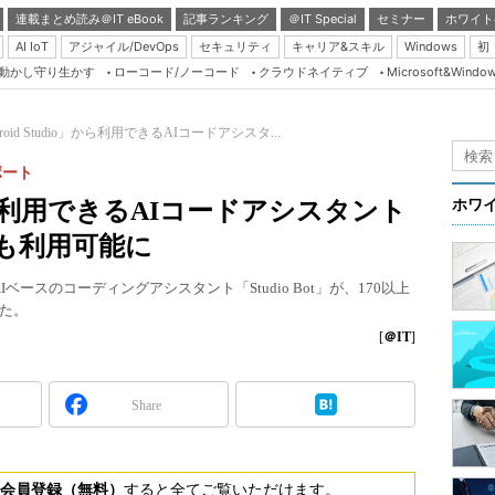
連載まとめ読み＠IT eBook
記事ランキング
＠IT Special
セミナー
ホワイト
AI IoT
アジャイル/DevOps
セキュリティ
キャリア&スキル
Windows
初
り動かし守り生かす
ローコード/ノーコード
クラウドネイティブ
Microsoft&Windo
Server & Storage
HTML5 + UX
roid Studio」から利用できるAIコードアシスタ...
Smart & Social
ポート
Coding Edge
o」から利用できるAIコードアシスタント
ホワ
Java Agile
本でも利用可能に
Database Expert
るAIベースのコーディングアシスタント「Studio Bot」が、170以上
Linux ＆ OSS
た。
Master of IP Networ
[
＠IT
]
Security & Trust
Share
Test & Tools
Insider.NET
ブログ
会員登録（無料）
すると全てご覧いただけます。