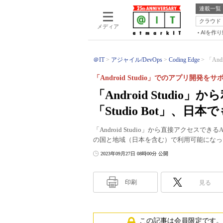
連載一覧
クラウド
メディア
AIを作
＠IT
アジャイル/DevOps
Coding Edge
「And
「Android Studio」でのアプリ開発をサ
「Android Studi
「Studio Bot」、日
「Android Studio」から直接アクセスでき
の国と地域（日本を含む）で利用可能になっ
2023年09月27日 08時00分 公開
印刷
見る
この記事は会員限定です。