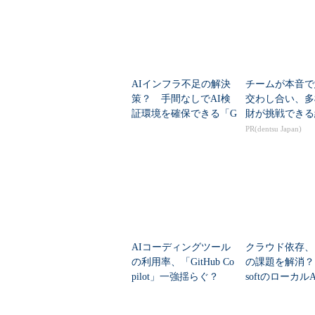
AIインフラ不足の解決
チームが本音で
策？ 手間なしでAI検
交わし合い、多
証環境を確保できる「G
財が挑戦できる
oogle Colab CLI」
PR(dentsu Japan)
AIコーディングツール
クラウド依存、
の利用率、「GitHub Co
の課題を解消？ 
pilot」一強揺らぐ？
softのローカル
「Claude Code」急伸
「Foundry Loca