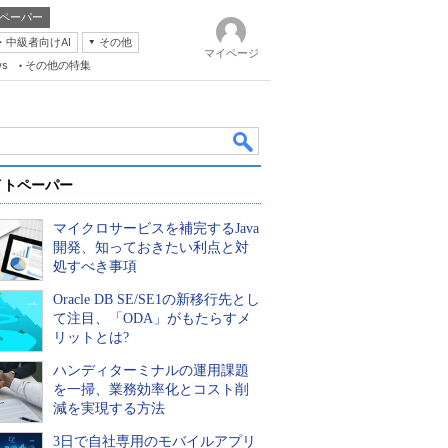
ペーパー
・中級者向けAI
その他
マイページ
ws
その他の特集
イトペーパー
マイクロサービスを補完するJava
開発、知っておきたい利点と対
処すべき事項
Oracle DB SE/SE1の新移行先とし
k
て注目、「ODA」がもたらすメ
リットとは?
ハンディターミナルの運用課題
を一掃、業務効率化とコスト削
減を実現する方法
3日で自社専用のモバイルアプリ