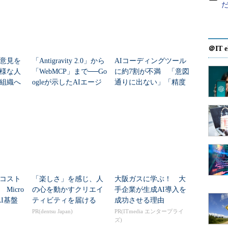
＠IT e
意見を
「Antigravity 2.0」から
AIコーディングツール
様な人
「WebMCP」まで──Go
に約7割が不満 「意図
組織へ
ogleが示したAIエージ
通りに出ない」「精度
ェント時代の開発基盤
も低い」
コスト
「楽しさ」を感じ、人
大阪ガスに学ぶ！ 大
Micro
の心を動かすクリエイ
手企業が生成AI導入を
AI基盤
ティビティを届ける
成功させる理由
l」
PR(dentsu Japan)
PR(ITmedia エンタープライ
ズ)