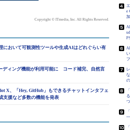
エ
e
Copyright © ITmedia, Inc. All Rights Reserved.
A
u
P
理において可観測性ツールや生成AIはどれぐらい有
」でAIコーディング機能が利用可能に コード補完、自然言
opilot X、「Hey, GitHub」もできるチャットインタフェ
る
成支援など多数の機能を発表
「