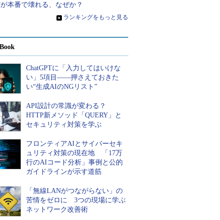
だが本番で壊れる、なぜか？
»
ランキングをもっと見る
Book
ChatGPTに「入力してはいけな
い」5項目――押さえておきた
い“生成AIのNGリスト”
API設計の常識が変わる？
HTTP新メソッド「QUERY」と
セキュリティ対策を学ぶ
フロンティアAIとサイバーセキ
ュリティ対策の現在地 「17万
行のAIコード分析」事例と公的
ガイドラインが示す道筋
「無線LANがつながらない」の
苦情をゼロに 3つの現場に学ぶ
ネットワーク改善術