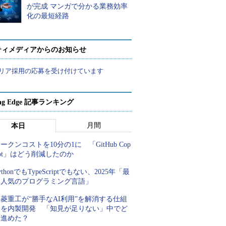
が完成 マンガで分かる業務効率
化の最短経路
ティメディアからのお知らせ
リア採用の応募を受け付けています
ing Edge 記事ランキング
月間
本日
ークンコストを10分の1に 「GitHub Cop
lot」はどう削減したのか
ythonでもTypeScriptでもない、2025年「最
も人気のプログラミング言語」
菱重工が“勝手なAI利用”を解消する仕組
みを内製開発 「知見が足りない」中でど
う進めた？