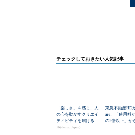
チェックしておきたい人気記事
「楽しさ」を感じ、人
東急不動産HD
の心を動かすクリエイ
are、「使用料
ティビティを届ける
の2倍以上」か
を何％削減でき
PR(dentsu Japan)
か？