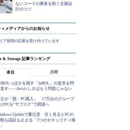
ないコードの量産を防ぐ文脈設
計のコツ
ティメディアからのお知らせ
リア採用の応募を受け付けています
ver & Storage 記事ランキング
月間
本日
OBOLっぽさを残す「JaBOL」の是非を問
直す――Javaらしさはもう問題じゃない
立が「脱・PC購入」 17万台のグループ
けPCを“サブスク”で調達へ
indows Updateで要注意 甘く見るとPCの
起動も認証も止まる「3つのセキュリティ移
行」