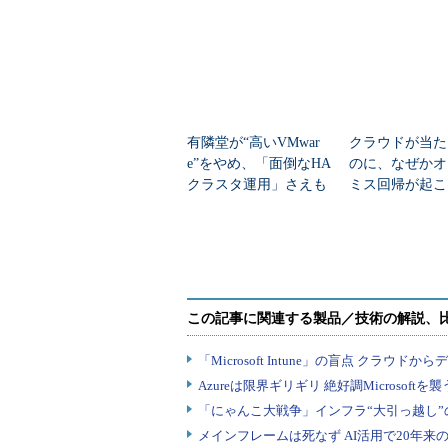
有隣堂が“高いVMwar
クラウドが当た
e”をやめ、「面倒なHA
のに、なぜかオ
クラスタ運用」さえも
ミス回帰が起こ
なくす その方法は？
盾”の正体