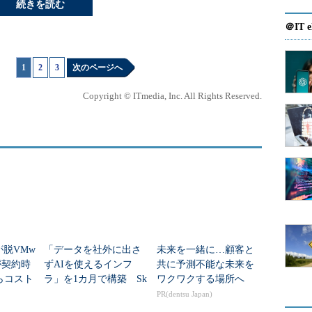
続きを読む
＠IT e
1
|
2
|
3
次のページへ
Copyright © ITmedia, Inc. All Rights Reserved.
が脱VMw
「データを社外に出さ
未来を一緒に…顧客と
が契約時
ずAIを使えるインフ
共に予測不能な未来を
らコスト
ラ」を1カ月で構築 Sk
ワクワクする場所へ
たの
yはどう実現した？
PR(dentsu Japan)