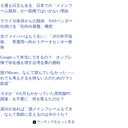
富士通も日立も去る、日本での「メインフ
レーム脱却」が一筋縄ではいかない理由
ラウドAI依存からの脱却 NASベンダー
が仕掛ける「社内AI基盤」構想
光ファイバーはもう古い」「2035年宇宙
の旅」 実運用へ向かうデータセンター新
技術
Googleって本当にできるの？ オンプレ
回帰で存在感を増す台湾企業の挑戦
脱VMware」なんて望んでいなかった――
それでも考えざるを得ない人のための“3つ
筋道”
トヨタが「6カ月もかかっていた高性能PC
の調達」を不要に 何を変えたのか？
生成AIがあれば「脱メインフレームもでき
る」なんて気軽に言えるのは今のうち？
»
ランキングをもっと見る