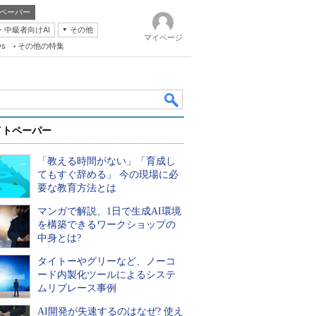
ペーパー
・中級者向けAI
その他
マイページ
ws
その他の特集
イトペーパー
「教える時間がない」「育成し
てもすぐ辞める」 今の現場に必
要な教育方法とは
マンガで解説、1日で生成AI環境
k
を構築できるワークショップの
中身とは?
タイトーやグリーなど、ノーコ
ード内製化ツールによるシステ
ムリプレース事例
AI開発が失速するのはなぜ? 使え