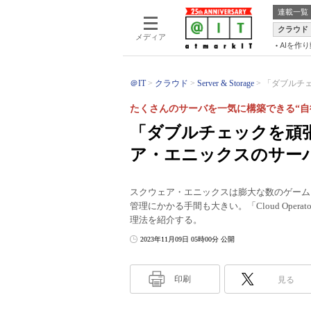
連載一覧
クラウド
メディア
AIを作
＠IT
クラウド
Server & Storage
「ダブルチェ
たくさんのサーバを一気に構築できる“自
「ダブルチェックを頑
ア・エニックスのサー
スクウェア・エニックスは膨大な数のゲーム
管理にかかる手間も大きい。「Cloud Operat
理法を紹介する。
2023年11月09日 05時00分 公開
印刷
見る