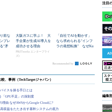
注目
り前な
大阪ガスに学ぶ！ 大
「自社でAIを動かす」
ンプレ
手企業が生成AI導入を
なら求められる“インフ
る“矛
成功させる理由
ラの発想転換” なぜKu
bernetesが鍵か
PR(ITmedia エンタープライ
ズ)
Recommended by
編集