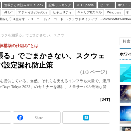
連載まとめ読み＠IT eBook
記事ランキング
＠IT Special
セミナー
ホワイト
AI IoT
アジャイル/DevOps
セキュリティ
キャリア&スキル
Windows
初
り動かし守り生かす
ローコード/ノーコード
クラウドネイティブ
Microsoft&Windo
Server & Storage
HTML5 + UX
ックを頑張る」でごまかさない、スクウ...
Smart & Social
律構築の仕組み”とは
Coding Edge
張る」でごまかさない、スクウェ
ホワ
Java Agile
バ設定漏れ防止策
Database Expert
（1/3 ページ）
Linux ＆ OSS
を提供している。当然、それらを支えるインフラも大量で、運用
or Days Tokyo 2023」のセミナーを基に、大量サーバの最適な管
Master of IP Networ
Security & Trust
[
＠IT
]
Test & Tools
Insider.NET
Share
ブログ