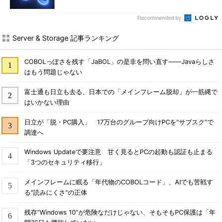
Recommended by
Server & Storage 記事ランキング
COBOLっぽさを残す「JaBOL」の是非を問い直す――Javaらしさ
はもう問題じゃない
富士通も日立も去る、日本での「メインフレーム脱却」が一筋縄で
はいかない理由
日立が「脱・PC購入」 17万台のグループ向けPCを“サブスク”で
調達へ
Windows Updateで要注意 甘く見るとPCの起動も認証も止まる
「3つのセキュリティ移行」
メインフレームに眠る「年代物のCOBOLコード」、AIでも苦戦す
る"読みにくさ"の正体
残存“Windows 10”が危険なだけじゃない、そもそもPC保護は「年