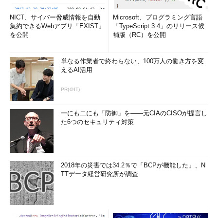
NICT、サイバー脅威情報を自動
Microsoft、プログラミング言語
集約できるWebアプリ「EXIST」
「TypeScript 3.4」のリリース候
を公開
補版（RC）を公開
単なる作業者で終わらない、100万人の働き方を変
えるAI活用
PR(＠IT)
一にも二にも「防御」を――元CIAのCISOが提言し
た6つのセキュリティ対策
2018年の災害では34.2％で「BCPが機能した」、N
TTデータ経営研究所が調査