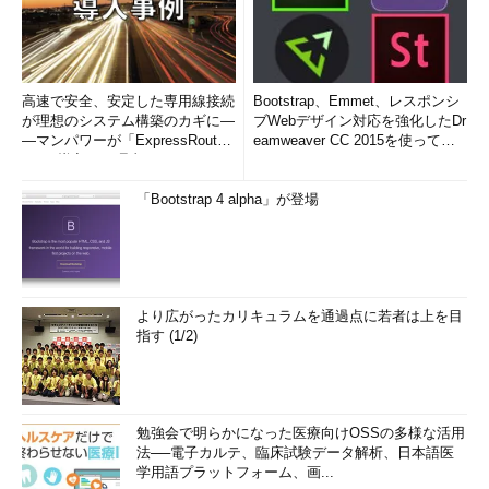
高速で安全、安定した専用線接続
Bootstrap、Emmet、レスポンシ
が理想のシステム構築のカギに―
ブWebデザイン対応を強化したDr
―マンパワーが「ExpressRout
eamweaver CC 2015を使って
e」を導入した理由
み...
「Bootstrap 4 alpha」が登場
より広がったカリキュラムを通過点に若者は上を目
指す (1/2)
勉強会で明らかになった医療向けOSSの多様な活用
法──電子カルテ、臨床試験データ解析、日本語医
学用語プラットフォーム、画...