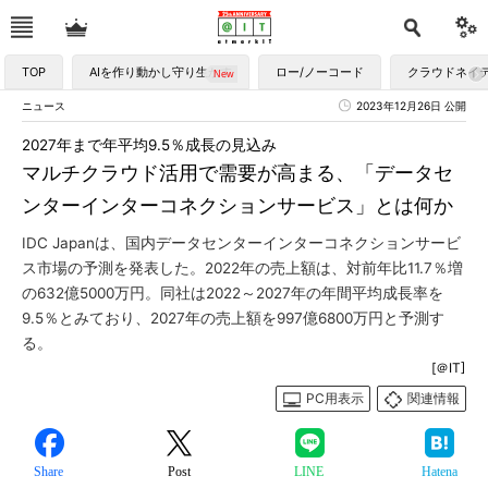
TOP
AIを作り動かし守り生かす
ロー/ノーコード
クラウドネイ
ニュース
2023年12月26日 公開
2027年まで年平均9.5％成長の見込み
マルチクラウド活用で需要が高まる、「データセ
ンターインターコネクションサービス」とは何か
IDC Japanは、国内データセンターインターコネクションサービ
ス市場の予測を発表した。2022年の売上額は、対前年比11.7％増
の632億5000万円。同社は2022～2027年の年間平均成長率を
9.5％とみており、2027年の売上額を997億6800万円と予測す
る。
[＠IT]
PC用表示
関連情報
Share
Post
LINE
Hatena