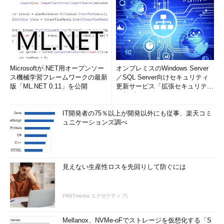
Microsoftが.NET用オープンソー
オンプレミスのWindows Server
ス機械学習フレームワークの最新
／SQL Server向けセキュリティ
版「ML.NET 0.11」を公開
更新サービス「拡張セキュリティ
更新プログ...
IT開発者の75％以上が開発以外にも従事、楽天コミ
ュニケーションズ調べ
見えない生産性ロスを先回りして防ぐには
PR(ITmedia エグゼクティブ)
Mellanox、NVMe-oFでストレージを仮想化する「S