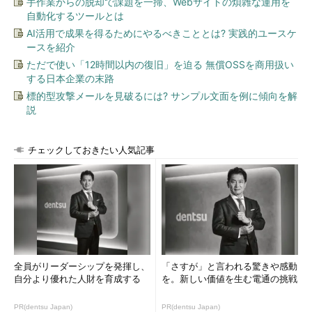
手作業からの脱却で課題を一掃、Webサイトの煩雑な運用を
自動化するツールとは
AI活用で成果を得るためにやるべきこととは? 実践的ユースケ
ースを紹介
ただで使い「12時間以内の復旧」を迫る 無償OSSを商用扱い
する日本企業の末路
標的型攻撃メールを見破るには? サンプル文面を例に傾向を解
説
チェックしておきたい人気記事
全員がリーダーシップを発揮し、
「さすが」と言われる驚きや感動
自分より優れた人財を育成する
を。新しい価値を生む電通の挑戦
PR(dentsu Japan)
PR(dentsu Japan)