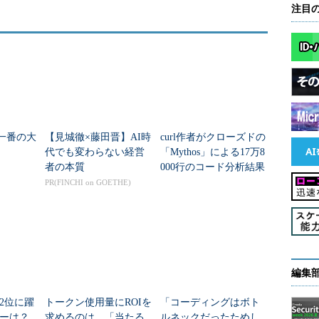
注目
夏一番の大
【見城徹×藤田晋】AI時
curl作者がクローズドの
代でも変わらない経営
「Mythos」による17万8
者の本質
000行のコード分析結果
を公開 性能をどう評
PR(FINCHI on GOETHE)
価？
編集
2位に躍
トークン使用量にROIを
「コーディングはボト
ダーは？
求めるのは、「当たる
ルネックだったためし