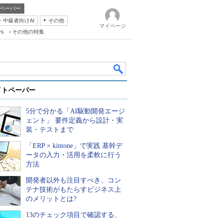
ペーパー
・中級者向けAI
その他
マイページ
ws
その他の特集
イトペーパー
5分で分かる「AI駆動開発エージ
ェント」 要件定義から設計・実
装・テストまで
「ERP × kintone」で実践 基幹デ
k
ータの入力・活用を柔軟に行う
方法
開発者以外も注目すべき、コン
テナ技術がもたらすビジネス上
のメリットとは?
13のチェック項目で確認する、