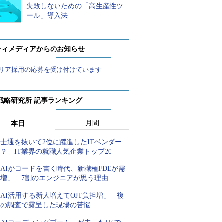
失敗しないための「高生産性ツ
ール」導入法
ティメディアからのお知らせ
リア採用の応募を受け付けています
戦略研究所 記事ランキング
月間
本日
士通を抜いて2位に躍進したITベンダー
？ IT業界の就職人気企業トップ20
AIがコードを書く時代、新職種FDEが需
要増」 7割のエンジニアが思う理由
AI活用する新人増えてOJT負担増」 複
数の調査で露呈した現場の苦悩