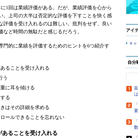
に1回は業績評価がある。だが、業績評価を心から
い。上司の大半は否定的な評価を下すことを快く感
な評価を受け入れるのは難しい。批判をせず、良い
アイ
価など時間の無駄だと感じるだろう。
キャ
門的に業績を評価するためのヒントを6つ紹介す
自分
があることを受け入れる
行う
慎重に耳を傾ける
富
は
施する
「
ときはその詳細を求める
トロールできることを忘れない
「
があることを受け入れる