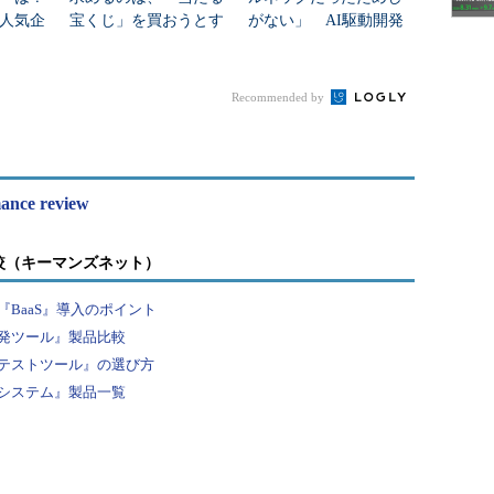
人気企
宝くじ」を買おうとす
がない」 AI駆動開発
るようなもの
の盲点と成果が出ない
理由、Gartnerが明かす
Recommended by
mance review
較（キーマンズネット）
BaaS』導入のポイント
発ツール』製品比較
テストツール』の選び方
システム』製品一覧