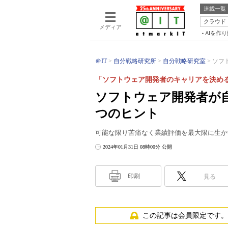
連載一覧
クラウド
メディア
AIを作
＠IT
自分戦略研究所
自分戦略研究室
ソフ
「ソフトウェア開発者のキャリアを決め
ソフトウェア開発者が
つのヒント
可能な限り苦痛なく業績評価を最大限に生か
2024年01月31日 08時00分 公開
印刷
見る
この記事は会員限定です。