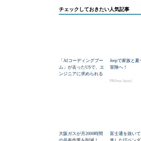
チェックしておきたい人気記事
「AIコーディングブー
Jeepで家族と
ム」が去ったUSで、エ
冒険へ！
ンジニアに求められる
「本体の強さ」
PR(Jeep Japan)
大阪ガスが月2000時間
富士通を抜いて
の共有作業を削減！
進したITベン