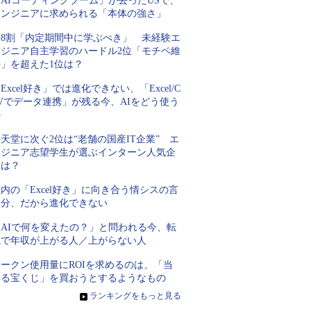
AIコーディングブーム」が去ったUSで、
エンジニアに求められる「本体の強さ」
約8割「内定期間中に学ぶべき」 未経験エ
ンジニア自主学習のハードル2位「モチベ維
持」を超えた1位は？
Excel好き」では進化できない、「Excel/C
Vでデータ連携」が残る今、AIをどう使う
か
天堂に次ぐ2位は“老舗の国産IT企業” エ
ンジニア志望学生が選ぶインターン人気企
業は？
内の「Excel好き」に向き合う情シスの言
い分、だから進化できない
「AIで何を変えたの？」と問われる今、転
職で年収が上がる人／上がらない人
トークン使用量にROIを求めるのは、「当
たる宝くじ」を買おうとするようなもの
»
ランキングをもっと見る