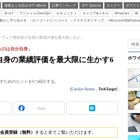
連載まとめ読み＠IT eBook
記事ランキング
＠IT Special
セミナー
ホワイト
AI IoT
アジャイル/DevOps
セキュリティ
キャリア&スキル
Windows
初
り動かし守り生かす
ローコード/ノーコード
クラウドネイティブ
Microsoft&Windo
Server & Storage
HTML5 + UX
トウェア開発者が自身の業績評価を最大限に生か...
Smart & Social
るのは自分自身」
Coding Edge
自身の業績評価を最大限に生かす6
ホワ
Java Agile
Database Expert
すためのヒントを6つ紹介する。
Linux ＆ OSS
[
Carolyn Heinze
，
TechTarget
]
Master of IP Networ
Security & Trust
Share
Test & Tools
Insider.NET
会員登録（無料）
すると全てご覧いただけます。
ブログ