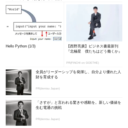
Hello Python (1/3)
【西野亮廣】ビジネス書最新刊
『北極星 僕たちはどう働くか』
PR(FINCHI on GOETHE)
全員がリーダーシップを発揮し、自分より優れた人
財を育成する
PR(dentsu Japan)
「さすが」と言われる驚きや感動を。新しい価値を
生む電通の挑戦
PR(dentsu Japan)