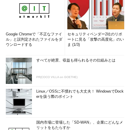
Google Chromeで「不正なファイ
セキュリティベンダー2社のリポ
ル」と誤判定されたファイルをダ
ートに見る「攻撃の高度化」のい
ウンロードする
ま (1/3)
すべてが絶景、収益も得られるその仕組みとは
PR(COCO VILLA on GOETHE)
Linux／OSSに不慣れでも大丈夫！ WindowsでDock
erを扱う際のポイント
国内市場に登場した「SD-WAN」、企業にどんなメ
リットをもたらすか