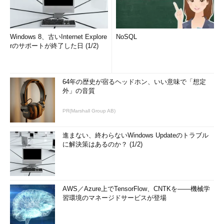
Windows 8、古いInternet Explore
NoSQL
rのサポートが終了した日 (1/2)
64年の歴史が宿るヘッドホン、いい意味で「想定
外」の音質
PR(Marshall Group AB)
進まない、終わらないWindows Updateのトラブル
に解決策はあるのか？ (1/2)
AWS／Azure上でTensorFlow、CNTKを――機械学
習環境のマネージドサービスが登場