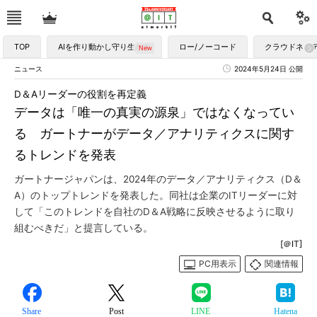
TOP
AIを作り動かし守り生かす
ロー/ノーコード
クラウドネイ
ニュース
2024年5月24日 公開
D＆Aリーダーの役割を再定義
データは「唯一の真実の源泉」ではなくなってい
る ガートナーがデータ／アナリティクスに関す
るトレンドを発表
ガートナージャパンは、2024年のデータ／アナリティクス（D＆
A）のトップトレンドを発表した。同社は企業のITリーダーに対
して「このトレンドを自社のD＆A戦略に反映させるように取り
組むべきだ」と提言している。
[＠IT]
PC用表示
関連情報
Share
Post
LINE
Hatena