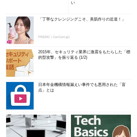
い
「丁寧なクレンジングこそ、美肌作りの近道！」
PR(DHC｜CanCam.jp)
2015年、セキュリティ業界に激震をもたらした「標
的型攻撃」を振り返る (1/2)
日本年金機構情報漏えい事件でも悪用された「盲
点」とは