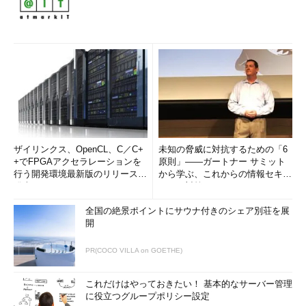
ザイリンクス、OpenCL、C／C+
未知の脅威に対抗するための「6
+でFPGAアクセラレーションを
原則」――ガートナー サミット
行う開発環境最新版のリリースを
から学ぶ、これからの情報セキュ
発表
リティ対策
全国の絶景ポイントにサウナ付きのシェア別荘を展
開
PR(COCO VILLA on GOETHE)
これだけはやっておきたい！ 基本的なサーバー管理
に役立つグループポリシー設定