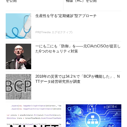
を公開
補版（RC）を公開
生産性を守る“定期健診”型アプローチ
PR(ITmedia エグゼクティブ)
一にも二にも「防御」を――元CIAのCISOが提言し
た6つのセキュリティ対策
2018年の災害では34.2％で「BCPが機能した」、N
TTデータ経営研究所が調査