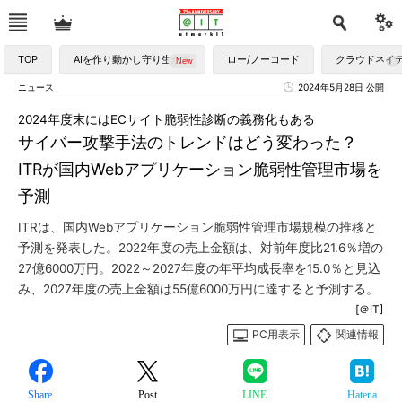
TOP
AIを作り動かし守り生かす
ロー/ノーコード
クラウドネイ
ニュース
2024年5月28日 公開
2024年度末にはECサイト脆弱性診断の義務化もある
サイバー攻撃手法のトレンドはどう変わった？
ITRが国内Webアプリケーション脆弱性管理市場を
予測
ITRは、国内Webアプリケーション脆弱性管理市場規模の推移と
予測を発表した。2022年度の売上金額は、対前年度比21.6％増の
27億6000万円。2022～2027年度の年平均成長率を15.0％と見込
み、2027年度の売上金額は55億6000万円に達すると予測する。
[＠IT]
PC用表示
関連情報
Share
Post
LINE
Hatena