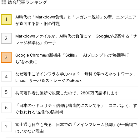
総合記事ランキング
AI時代の「Markdown負債」と「レガシー脱却」の壁、エンジニア
が直面する新・旧の課題
Markdownファイルが、AI時代の負債に？ Googleが提案する「ナ
レッジ標準化」の一手
Google Chromeの新機能「Skills」 AIプロンプトの“毎回手打
ち”を不要に
なぜ若手こそインフラを学ぶべき？ 無料で学べるネットワーク、
Linux、サーバ＆ストレージのeBook
共同著作者に無断で改変したので、2800万円請求します
「日本のセキュリティ信仰は構造的にズレてる」 コスパよく、す
ぐ救われる“左側”の防衛術
富士通も日立も去る、日本での「メインフレーム脱却」が一筋縄で
はいかない理由