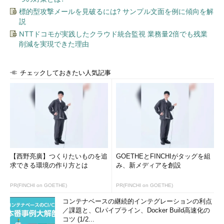
標的型攻撃メールを見破るには? サンプル文面を例に傾向を解
説
NTTドコモが実践したクラウド統合監視 業務量2倍でも残業
削減を実現できた理由
チェックしておきたい人気記事
【西野亮廣】つくりたいものを追
GOETHEとFINCHIがタッグを組
求できる環境の作り方とは
み、新メディアを創設
PR(FINCHI on GOETHE)
PR(FINCHI on GOETHE)
コンテナベースの継続的インテグレーションの利点
／課題と、CIパイプライン、Docker Build高速化の
コツ (1/2...