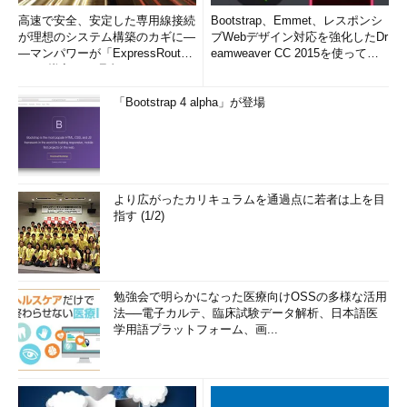
高速で安全、安定した専用線接続
Bootstrap、Emmet、レスポンシ
が理想のシステム構築のカギに―
ブWebデザイン対応を強化したDr
―マンパワーが「ExpressRout
eamweaver CC 2015を使って
e」を導入した理由
み...
「Bootstrap 4 alpha」が登場
より広がったカリキュラムを通過点に若者は上を目
指す (1/2)
勉強会で明らかになった医療向けOSSの多様な活用
法──電子カルテ、臨床試験データ解析、日本語医
学用語プラットフォーム、画...