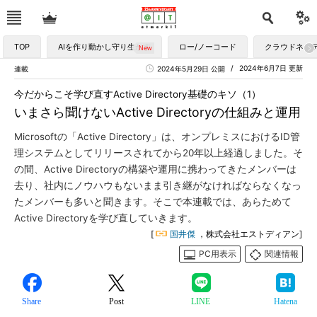
TOP
AIを作り動かし守り生かす
ロー/ノーコード
クラウドネイ
2024年6月7日 更新
連載
2024年5月29日 公開
今だからこそ学び直すActive Directory基礎のキソ（1）
いまさら聞けないActive Directoryの仕組みと運用
Microsoftの「Active Directory」は、オンプレミスにおけるID管
理システムとしてリリースされてから20年以上経過しました。そ
の間、Active Directoryの構築や運用に携わってきたメンバーは
去り、社内にノウハウもないまま引き継がなければならなくなっ
たメンバーも多いと聞きます。そこで本連載では、あらためて
Active Directoryを学び直していきます。
[
国井傑
，株式会社エストディアン]
PC用表示
関連情報
Share
Post
LINE
Hatena