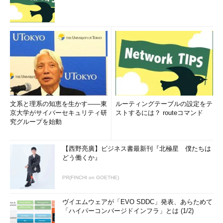
文系と理系の知恵を生かす――東
ルーティングテーブルの設定をテ
京大学がサイバーセキュリティ研
ストするには？ routeコマンド
究グループを始動
【西野亮廣】ビジネス書最新刊『北極星 僕たちは
どう働くか』
PR(FINCHI on GOETHE)
ヴイエムウェアが「EVO SDDC」発表、あらためて
「ハイパーコンバージドインフラ」とは (1/2)