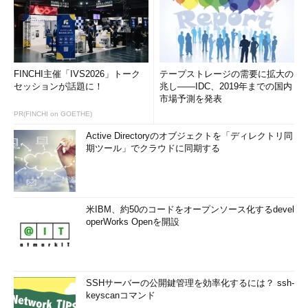
FINCHI主催「IVS2026」トーク
テープストレージの需要に拡大の
セッションが話題に！
兆し――IDC、2019年までの国内
市場予測を発表
PR(FINCHI on GOETHE)
Active Directoryのオブジェクトを「ディレクトリ同
期ツール」でクラウドに同期する
米IBM、約50のコードをオープンソース化するdevel
operWorks Openを開設
SSHサーバーの公開鍵管理を効率化するには？ ssh-
keyscanコマンド