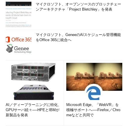
マイクロソフト、オープンソースのブロックチェー
ンアーキテクチャ「Project Bletchley」を発表
マイクロソフト、GeneeのAIスケジュール管理機能
をOffice 365に統合へ
AI／ディープラーニングに特化、
Microsoft Edge、「WebVR」を
GPUサーバ続々──HPEとIBMが
積極サポートへ──Firefox／Chro
新製品を発表
meなどと共同で