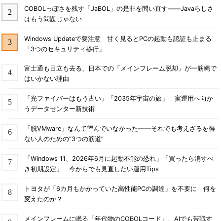
COBOLっぽさを残す「JaBOL」の是非を問い直す――Javaらしさ
はもう問題じゃない
Windows Updateで要注意 甘く見るとPCの起動も認証も止まる
「3つのセキュリティ移行」
富士通も日立も去る、日本での「メインフレーム脱却」が一筋縄で
はいかない理由
「光ファイバーはもう古い」「2035年宇宙の旅」 実運用へ向か
うデータセンター新技術
「脱VMware」なんて望んでいなかった――それでも考えざるを得
ない人のための“3つの筋道”
「Windows 11、2026年6月に起動不能の恐れ」「買ったら消すべ
き初期設定」 今からでも見直したい運用Tips
トヨタが「6カ月もかかっていた高性能PCの調達」を不要に 何を
変えたのか？
メインフレームに眠る「年代物のCOBOLコード」、AIでも苦戦す