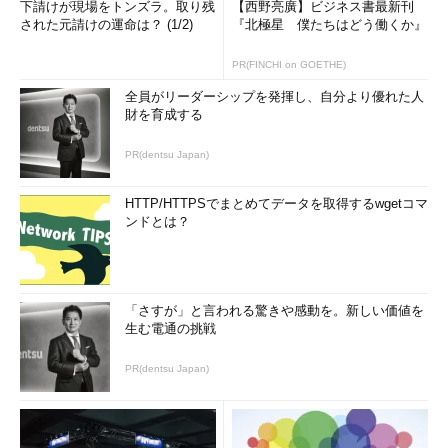
下請けが現場をトンズラ。取り残
【西野亮廣】ビジネス書最新刊
された元請けの運命は？ (1/2)
『北極星 僕たちはどう働くか』
PR(FINCHI on GOETHE)
全員がリーダーシップを発揮し、自分より優れた人
財を育成する
PR(dentsu Japan)
HTTP/HTTPSでまとめてデータを取得するwgetコマ
ンドとは？
「さすが」と言われる驚きや感動を。新しい価値を
生む電通の挑戦
PR(dentsu Japan)