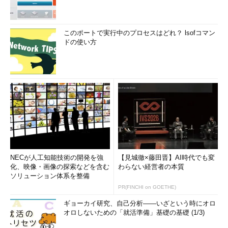
このポートで実行中のプロセスはどれ？ lsofコマン
ドの使い方
NECが人工知能技術の開発を強
【見城徹×藤田晋】AI時代でも変
化、映像・画像の探索などを含む
わらない経営者の本質
ソリューション体系を整備
PR(FINCHI on GOETHE)
ギョーカイ研究、自己分析――いざという時にオロ
オロしないための「就活準備」基礎の基礎 (1/3)