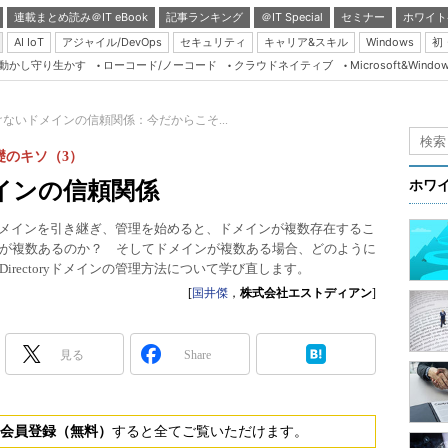
連載まとめ読み＠IT eBook
記事ランキング
＠IT Special
セミナー
ホワイト
AI IoT
アジャイル/DevOps
セキュリティ
キャリア&スキル
Windows
初
り動かし守り生かす
ローコード/ノーコード
クラウドネイティブ
Microsoft&Windo
Server & Storage
HTML5 + UX
ないドメインの信頼関係：今だからこそ...
Smart & Social
y基礎のキソ（3）
Coding Edge
インの信頼関係
ホワ
Java Agile
ctoryドメインを引き継ぎ、管理を始めると、ドメインが複数存在するこ
Database Expert
が複数あるのか？ そしてドメインが複数ある場合、どのように
Linux ＆ OSS
Directoryドメインの管理方法について学び直します。
[
国井傑
，
株式会社エストディアン
]
Master of IP Networ
Security & Trust
見る
Share
Test & Tools
Insider.NET
会員登録（無料）
すると全てご覧いただけます。
ブログ