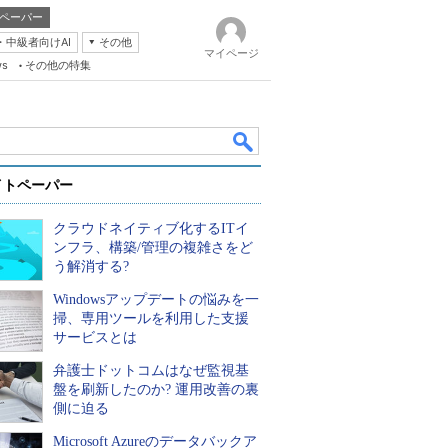
ペーパー
・中級者向けAI
その他
マイページ
ws
その他の特集
イトペーパー
クラウドネイティブ化するITイ
ンフラ、構築/管理の複雑さをど
う解消する?
Windowsアップデートの悩みを一
k
掃、専用ツールを利用した支援
サービスとは
弁護士ドットコムはなぜ監視基
盤を刷新したのか? 運用改善の裏
側に迫る
Microsoft Azureのデータバックア