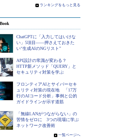
»
ランキングをもっと見る
Book
ChatGPTに「入力してはいけな
い」5項目――押さえておきた
い“生成AIのNGリスト”
API設計の常識が変わる？
HTTP新メソッド「QUERY」と
セキュリティ対策を学ぶ
フロンティアAIとサイバーセキ
ュリティ対策の現在地 「17万
行のAIコード分析」事例と公的
ガイドラインが示す道筋
「無線LANがつながらない」の
苦情をゼロに 3つの現場に学ぶ
ネットワーク改善術
»
一覧ページへ