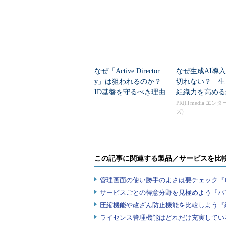
なぜ「Active Director
なぜ生成AI導
y」は狙われるのか？
切れない？ 生
ID基盤を守るべき理由
組織力を高める
と防御のポイント
PR(ITmedia エン
ズ)
この記事に関連する製品／サービスを比
管理画面の使い勝手のよさは要チェック『
サービスごとの得意分野を見極めよう『パ
圧縮機能や改ざん防止機能を比較しよう『
ライセンス管理機能はどれだけ充実してい