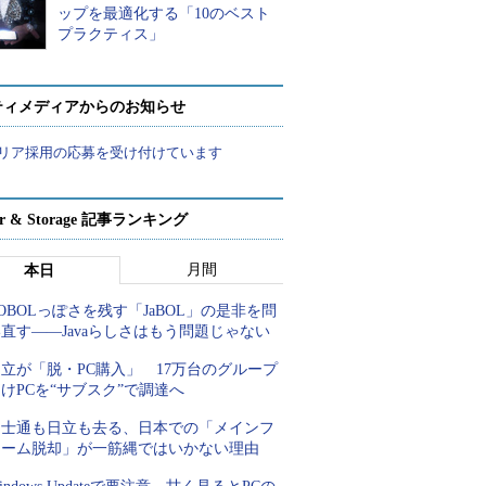
ップを最適化する「10のベスト
プラクティス」
ティメディアからのお知らせ
リア採用の応募を受け付けています
ver & Storage 記事ランキング
月間
本日
OBOLっぽさを残す「JaBOL」の是非を問
直す――Javaらしさはもう問題じゃない
立が「脱・PC購入」 17万台のグループ
けPCを“サブスク”で調達へ
富士通も日立も去る、日本での「メインフ
レーム脱却」が一筋縄ではいかない理由