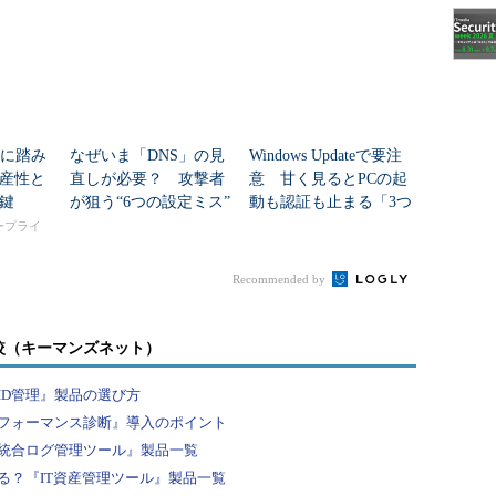
入に踏み
なぜいま「DNS」の見
Windows Updateで要注
産性と
直しが必要？ 攻撃者
意 甘く見るとPCの起
鍵
が狙う“6つの設定ミス”
動も認証も止まる「3つ
のセキュリティ移行」
タープライ
Recommended by
較（キーマンズネット）
ID管理』製品の選び方
フォーマンス診断』導入のポイント
統合ログ管理ツール』製品一覧
る？『IT資産管理ツール』製品一覧