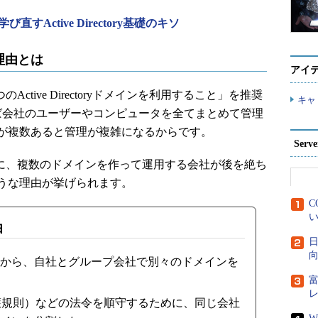
直すActive Directory基礎のキソ
理由とは
アイ
のActive Directoryドメインを利用すること」を推奨
キャ
ば会社のユーザーやコンピュータを全てまとめて管理
が複数あると管理が複雑になるからです。
Ser
反対に、複数のドメインを作って運用する会社が後を絶ち
うな理由が挙げられます。
C
い
由
日
向
から、自社とグループ会社で別々のドメインを
保護規則）などの法令を順守するために、同じ会社