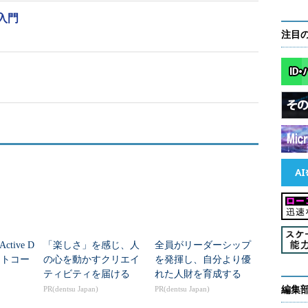
入門
注目
tive D
「楽しさ」を感じ、人
全員がリーダーシップ
モートコー
の心を動かすクリエイ
を発揮し、自分より優
ティビティを届ける
れた人財を育成する
PR(dentsu Japan)
PR(dentsu Japan)
編集