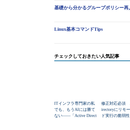
基礎から分かるグループポリシー再
Linux基本コマンドTips
チェックしておきたい人気記事
ITインフラ専門家の私
修正対応必須 Ac
でも、もうAIには勝て
irectoryにリ
ない――「Active Direct
ド実行の脆弱性
ory」障害対応をAIに丸
ごと任せてみた...