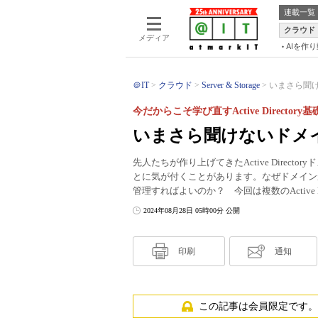
連載一覧
クラウド
メディア
AIを作
＠IT
クラウド
Server & Storage
いまさら聞け
今だからこそ学び直すActive Director
いまさら聞けないドメ
先人たちが作り上げてきたActive Dire
とに気が付くことがあります。なぜドメイン
管理すればよいのか？ 今回は複数のActive 
2024年08月28日 05時00分 公開
印刷
通知
この記事は会員限定です。