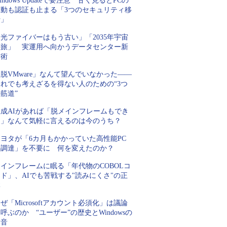
indows Updateで要注意 甘く見るとPCの
起動も認証も止まる「3つのセキュリティ移
行」
光ファイバーはもう古い」「2035年宇宙
の旅」 実運用へ向かうデータセンター新
技術
脱VMware」なんて望んでいなかった――
それでも考えざるを得ない人のための“3つ
筋道”
生成AIがあれば「脱メインフレームもでき
る」なんて気軽に言えるのは今のうち？
トヨタが「6カ月もかかっていた高性能PC
の調達」を不要に 何を変えたのか？
インフレームに眠る「年代物のCOBOLコ
ド」、AIでも苦戦する"読みにくさ"の正
体
ぜ「Microsoftアカウント必須化」は議論
呼ぶのか “ユーザー”の歴史とWindowsの
本音