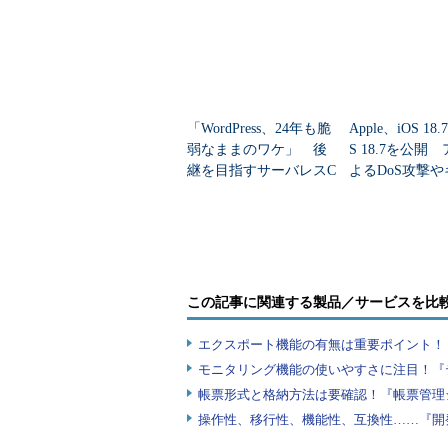
「WordPress、24年も脆
Apple、iOS 18.
弱なままのワケ」 後
S 18.7を公開
継を目指すサーバレスC
よるDoS攻撃
MS「EmDash」OSSで公
ガー問題などに
開
この記事に関連する製品／サービスを比
エクスポート機能の有無は重要ポイント！『
モニタリング機能の使いやすさに注目！『
帳票形式と格納方法は要確認！『帳票管理
操作性、移行性、機能性、互換性……『開