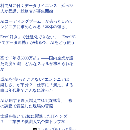
無料で身に付くデータサイエンス 延べ23
万人が受講、総務省が募集開始
AIコーディングブーム」が去ったUSで、
エンジニアに求められる「本体の強さ」
Excel好き」では進化できない、「Excel/C
Vでデータ連携」が残る今、AIをどう使う
か
高で「年収6000万超」――国内企業が設
けた高度AI職 どんなスキルが求められる
のか
成AIを“使ったことない”エンジニアは
「楽しさ」が半分？ 仕事に「満足」する
理由は年代別でこんなに違った
AI活用する新人増えてOJT負担増」 複
数の調査で露呈した現場の苦悩
士通を抜いて2位に躍進したITベンダー
？ IT業界の就職人気企業トップ20
»
ランキングをもっと見る