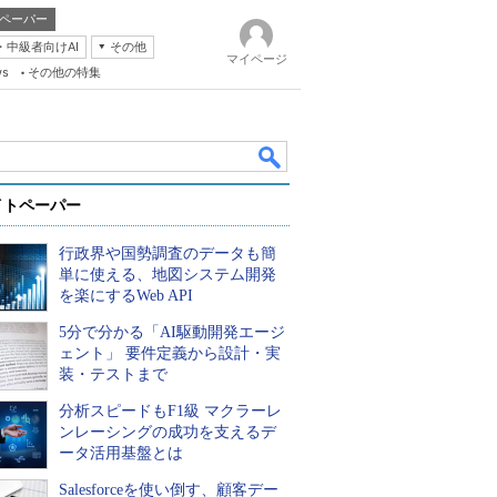
ペーパー
・中級者向けAI
その他
マイページ
ws
その他の特集
イトペーパー
行政界や国勢調査のデータも簡
単に使える、地図システム開発
を楽にするWeb API
5分で分かる「AI駆動開発エージ
k
ェント」 要件定義から設計・実
装・テストまで
分析スピードもF1級 マクラーレ
ンレーシングの成功を支えるデ
ータ活用基盤とは
Salesforceを使い倒す、顧客デー