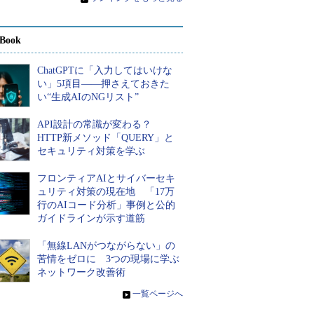
Book
ChatGPTに「入力してはいけな
い」5項目――押さえておきた
い“生成AIのNGリスト”
API設計の常識が変わる？
HTTP新メソッド「QUERY」と
セキュリティ対策を学ぶ
フロンティアAIとサイバーセキ
ュリティ対策の現在地 「17万
行のAIコード分析」事例と公的
ガイドラインが示す道筋
「無線LANがつながらない」の
苦情をゼロに 3つの現場に学ぶ
ネットワーク改善術
»
一覧ページへ