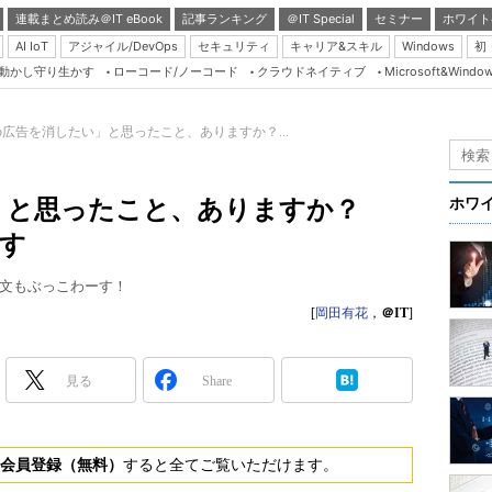
連載まとめ読み＠IT eBook
記事ランキング
＠IT Special
セミナー
ホワイト
AI IoT
アジャイル/DevOps
セキュリティ
キャリア&スキル
Windows
初
り動かし守り生かす
ローコード/ノーコード
クラウドネイティブ
Microsoft&Windo
Server & Storage
HTML5 + UX
eb広告を消したい」と思ったこと、ありますか？...
Smart & Social
Coding Edge
い」と思ったこと、ありますか？
ホワ
Java Agile
です
Database Expert
文もぶっこわーす！
Linux ＆ OSS
[
岡田有花
，
＠IT
]
Master of IP Networ
Security & Trust
見る
Share
Test & Tools
Insider.NET
会員登録（無料）
すると全てご覧いただけます。
ブログ