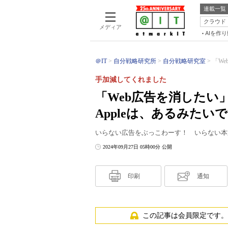
連載一覧
クラウド
メディア
AIを作
＠IT
自分戦略研究所
自分戦略研究室
「W
手加減してくれました
「Web広告を消した
Appleは、あるみたい
いらない広告をぶっこわーす！ いらない本
2024年09月27日 05時00分 公開
印刷
通知
この記事は会員限定です。