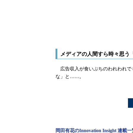
メディアの人間すら時々思う
広告収入が食いぶちのわれわれでも
な」と……。
岡田有花のInnovation Insight 連載