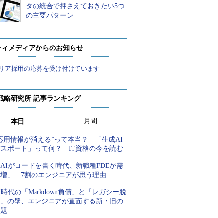
タの統合で押さえておきたい5つ
の主要パターン
ティメディアからのお知らせ
リア採用の応募を受け付けています
戦略研究所 記事ランキング
月間
本日
応用情報が消える”って本当？ 「生成AI
パスポート」って何？ IT資格の今を読む
AIがコードを書く時代、新職種FDEが需
要増」 7割のエンジニアが思う理由
I時代の「Markdown負債」と「レガシー脱
却」の壁、エンジニアが直面する新・旧の
課題