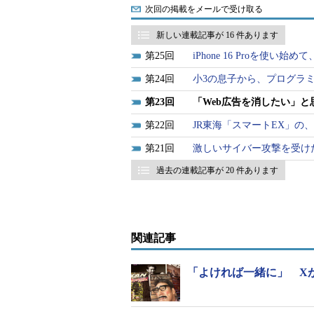
次回の掲載をメールで受け取る
新しい連載記事が 16 件あります
25
iPhone 16 Proを
24
小3の息子から、プログラ
23
「Web広告を消したい」と
22
JR東海「スマートEX」の
21
激しいサイバー攻撃を受け
過去の連載記事が 20 件あります
関連記事
「よければ一緒に」 X