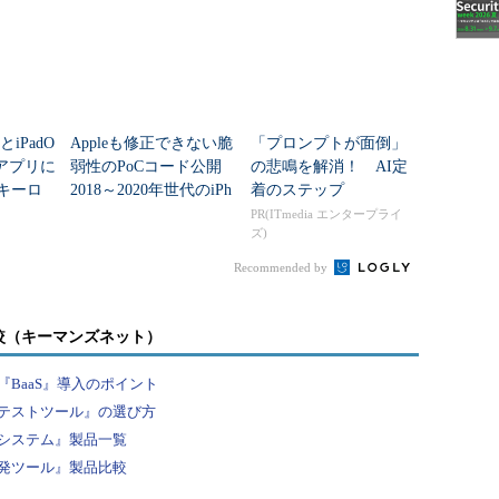
7とiPadO
Appleも修正できない脆
「プロンプトが面倒」
 アプリに
弱性のPoCコード公開
の悲鳴を解消！ AI定
やキーロ
2018～2020年世代のiPh
着のステップ
対処
oneに残る設計上の課題
PR(ITmedia エンタープライ
ズ)
Recommended by
較（キーマンズネット）
BaaS』導入のポイント
テストツール』の選び方
システム』製品一覧
発ツール』製品比較