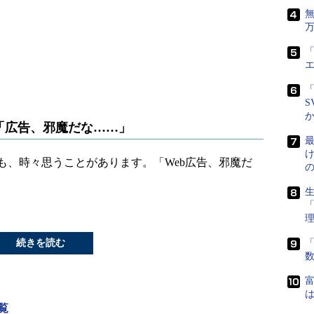
「
「
S
「広告、邪魔だな……」
最
、時々思うことがあります。「Web広告、邪魔だ
生
続きを読む
「
富
は
一覧