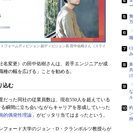
生
プラットフォームディビジョン 副ディビジョン長 田中佑樹さん（スライ
C
み
4年7月に社名変更）の田中佑樹さんは、若手エンジニアが成
職種の幅を広げる」ことを勧める。
り込む
「
な
度だった同社の従業員数は、現在550人を超えている
長する瞬間に立ち会いながらキャリアを形成していった
画的偶発性理論
」がピッタリ当てはまったという。
フォード大学のジョン・D・クランボルツ教授らが