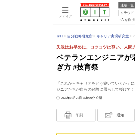
連載一覧
クラウド
メディア
AIを作
＠IT
自分戦略研究所
キャリア実現研究室
失敗はお早めに、コツコツは尊い、人間
ベテランエンジニアが
ぎ方 #技育祭
「これからキャリアをどう築いていくか」に
ジニアたちが自らの経験に照らして授けてく
2025年01月21日 05時00分 公開
印刷
通知