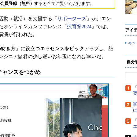
会員登録（無料）
すると全てご覧いただけます。
活動（就活）を支援する「
サポーターズ
」が、エン
たオンラインカンファレンス「
技育祭2024
」では、
アイ
講演が行われた。
キャ
紡ぎ方」に役立つエッセンスをピックアップし、詰
ンジニア諸君の少し遅いお年玉になれば幸いだ。
自分
チャンスをつかめ
「
富
は
「