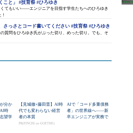
こと」 #技育祭 #ひろゆき
なくてもいい――エンジニアを目指す学生たちへのひろゆき
た！
さっさとコード書いてください #技育祭 #ひろゆき
らの質問をひろゆき氏がぶった切り、めった切り。でも、そ
が分か
【見城徹×藤田晋】AI時
AIで「コード多重債務
AI時
代でも変わらない経営
者」の世界線へ――新
志望学
者の本質
卒エンジニアが実務で
ボコされて学んだ、4つ
PR(FINCHI on GOETHE)
の挫折と生存戦略