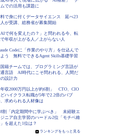
成AI導入で現場に広がる「AI格差」 チ
ームでの活用も課題に
無料で身に付くデータサイエンス 延べ23
万人が受講、総務省が募集開始
「AIで何を変えたの？」と問われる今、転
職で年収が上がる人／上がらない人
laude Codeに「作業のやり方」を仕込んで
よう 無料でできるAgent Skills基礎学習
多国籍チームでは、プログラミング言語が
共通言語 AI時代にこそ問われる、人間だ
けの設計力
年収2000万円以上が約6割」 CTO、CIO
どハイクラス転職が5年で2.2倍のバブ
ル、求められる人材像は
約8割「内定期間中に学ぶべき」 未経験エ
ンジニア自主学習のハードル2位「モチベ維
持」を超えた1位は？
»
ランキングをもっと見る