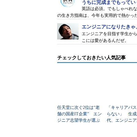
うちに完成までもっていく
英語は必須。でもしゃべれ
の生き方指南は、今年も実用的で熱かっ
エンジニアになりたきゃ、
エンジニアを目指す学生か
こには愛があるんだぜ。
チェックしておきたい人気記事
任天堂に次ぐ2位は“老
「キャリアパス
舗の国産IT企業” エン
らない」 生成
ジニア志望学生が選ぶ
代、エンジニア
インターン人気企業
生のホンネ
は？