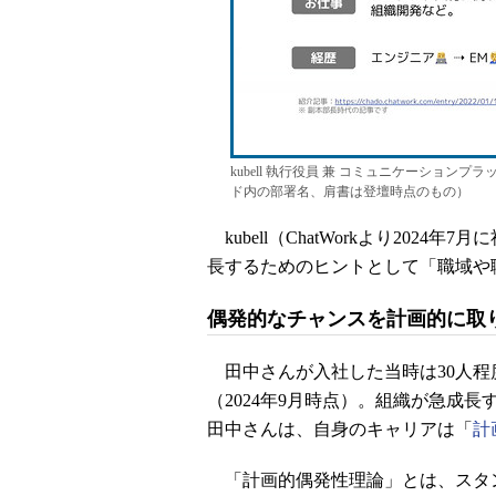
kubell 執行役員 兼 コミュニケーション
ド内の部署名、肩書は登壇時点のもの）
kubell（ChatWorkより202
長するためのヒントとして「職域や
偶発的なチャンスを計画的に取
田中さんが入社した当時は30人程
（2024年9月時点）。組織が急成
田中さんは、自身のキャリアは「
計
「計画的偶発性理論」とは、スタン