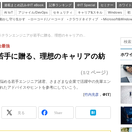
連載まとめ読み＠IT eBook
記事ランキング
＠IT Special
セミナー
ホワイト
AI IoT
アジャイル/DevOps
セキュリティ
キャリア&スキル
Windows
初
り動かし守り生かす
ローコード/ノーコード
クラウドネイティブ
Microsoft&Windo
Server & Storage
HTML5 + UX
ベテランエンジニアが若手に贈る、理想のキャリアの...
Smart & Social
力最強
Coding Edge
若手に贈る、理想のキャリアの紡
ホワ
Java Agile
Database Expert
（1/2 ページ）
Linux ＆ OSS
悩める若手エンジニア諸君、さまざまな企業で活躍中の先輩エン
れたアドバイスやヒントを参考にしていこう。
Master of IP Networ
[
竹内充彦
，
＠IT
]
Security & Trust
Test & Tools
見る
Share
Insider.NET
ブログ