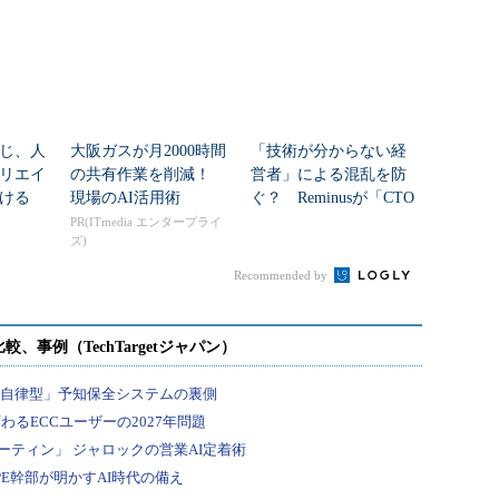
じ、人
大阪ガスが月2000時間
「技術が分からない経
リエイ
の共有作業を削減！
営者」による混乱を防
ける
現場のAI活用術
ぐ？ Reminusが「CTO
業務代行サービス」を
PR(ITmedia エンタープライ
ズ)
提供開始
Recommended by