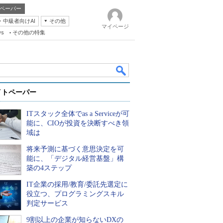
ペーパー
・中級者向けAI
その他
マイページ
ws
その他の特集
イトペーパー
ITスタック全体でas a Serviceが可
能に、CIOが投資を決断すべき領
域は
将来予測に基づく意思決定を可
k
能に、「デジタル経営基盤」構
築の4ステップ
IT企業の採用/教育/委託先選定に
役立つ、プログラミングスキル
判定サービス
9割以上の企業が知らないDXの