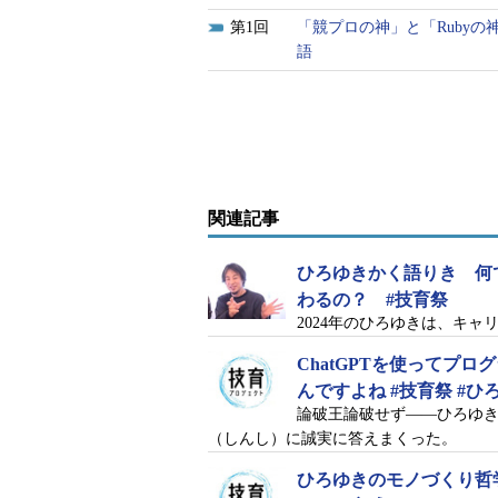
1
「競プロの神」と「Ruby
語
関連記事
ひろゆきかく語りき 何
わるの？ #技育祭
2024年のひろゆきは、キ
ChatGPTを使ってプ
んですよね #技育祭 #ひ
論破王論破せず――ひろゆ
（しんし）に誠実に答えまくった。
ひろゆきのモノづくり哲