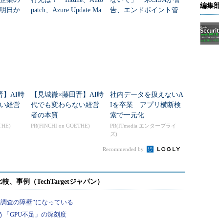
編集
明日か
patch、Azure Update Ma
告、エンドポイント管
？
nagerの違いを整...
理システムの設定強化
を呼び掛け
晋】AI時
【見城徹×藤田晋】AI時
社内データを扱えないA
い経営
代でも変わらない経営
Iを卒業 アプリ横断検
者の本質
索で一元化
THE)
PR(FINCHI on GOETHE)
PR(ITmedia エンタープライ
ズ)
Recommended by