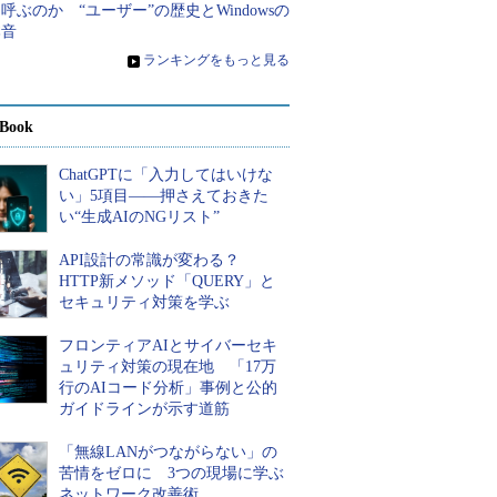
呼ぶのか “ユーザー”の歴史とWindowsの
本音
»
ランキングをもっと見る
Book
ChatGPTに「入力してはいけな
い」5項目――押さえておきた
い“生成AIのNGリスト”
API設計の常識が変わる？
HTTP新メソッド「QUERY」と
セキュリティ対策を学ぶ
フロンティアAIとサイバーセキ
ュリティ対策の現在地 「17万
行のAIコード分析」事例と公的
ガイドラインが示す道筋
「無線LANがつながらない」の
苦情をゼロに 3つの現場に学ぶ
ネットワーク改善術