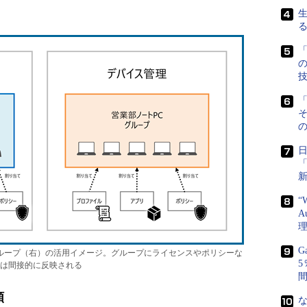
「
「
の
“
A
G
ープ（右）の活用イメージ。グループにライセンスやポリシーな
は間接的に反映される
類
な