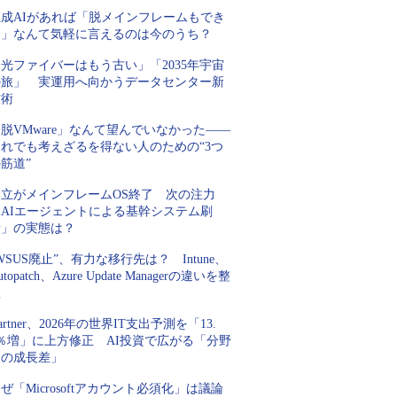
生成AIがあれば「脱メインフレームもでき
る」なんて気軽に言えるのは今のうち？
光ファイバーはもう古い」「2035年宇宙
の旅」 実運用へ向かうデータセンター新
技術
脱VMware」なんて望んでいなかった――
それでも考えざるを得ない人のための“3つ
筋道”
日立がメインフレームOS終了 次の注力
「AIエージェントによる基幹システム刷
新」の実態は？
WSUS廃止”、有力な移行先は？ Intune、
utopatch、Azure Update Managerの違いを整
理
artner、2026年の世界IT支出予測を「13.
5％増」に上方修正 AI投資で広がる「分野
間の成長差」
ぜ「Microsoftアカウント必須化」は議論