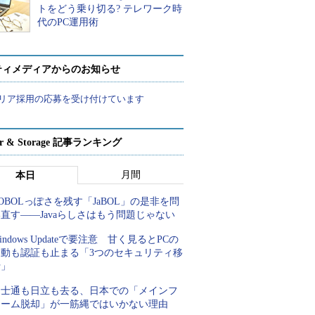
トをどう乗り切る? テレワーク時
代のPC運用術
ティメディアからのお知らせ
リア採用の応募を受け付けています
ver & Storage 記事ランキング
月間
本日
OBOLっぽさを残す「JaBOL」の是非を問
直す――Javaらしさはもう問題じゃない
indows Updateで要注意 甘く見るとPCの
起動も認証も止まる「3つのセキュリティ移
行」
富士通も日立も去る、日本での「メインフ
レーム脱却」が一筋縄ではいかない理由