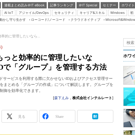
連載まとめ読み＠IT eBook
記事ランキング
＠IT Special
セミナー
ホワイト
AI IoT
アジャイル/DevOps
セキュリティ
キャリア&スキル
Windows
初
り動かし守り生かす
ローコード/ノーコード
クラウドネイティブ
Microsoft&Windo
Server & Storage
HTML5 + UX
率的に管理したいなら...
Smart & Social
4）
Coding Edge
もっと効率的に管理したいな
ホワ
Java Agile
ntra IDで「グループ」を管理する方法
Database Expert
osoftのクラウドサービスを利用する際に欠かせないIDおよびアクセス管理サー
Linux ＆ OSS
をまとめる「グループの作成」について解説します。グループを
制御を効率化できます。
Master of IP Networ
[
森下えみ
，
株式会社インテルレート
]
Security & Trust
Test & Tools
見る
Share
Insider.NET
ブログ