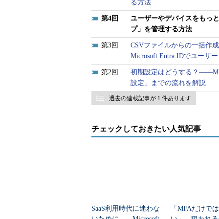
る方法
4
ユーザーやデバイスをもっと効率的
プ」を管理する方法
3
CSVファイルからの一括
Microsoft Entra ID
2
初期設定はどうする？――Micr
設定」までの流れを解説
過去の連載記事が 1 件あります
チェックしておきたい人気記事
SaaS利用時代に迷わな
「MFAだけで
いために……Microsoft
い」 狙われる