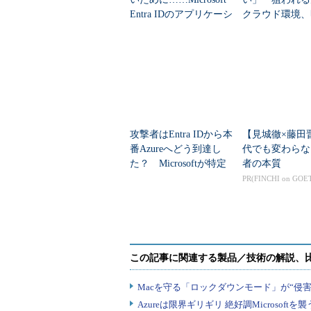
Entra IDのアプリケーシ
クラウド環境、
ョン管理
らできる対策は
攻撃者はEntra IDから本
【見城徹×藤田
番Azureへどう到達し
代でも変わらな
た？ Microsoftが特定
者の本質
した全手口
PR(FINCHI on GOE