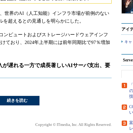
間）、世界のAI（人工知能）インフラ市場が前例のない
億ドルを超えるとの見通しを明らかにした。
アイ
のコンピュートおよびストレージハードウェアインフ
キャ
続けており、2024年上半期には前年同期比で97％増加
Ser
入が遅れる一方で成長著しいAIサーバ支出、要
「
続きを読む
C
い
Copyright © ITmedia, Inc. All Rights Reserved.