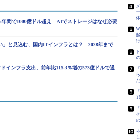
メ
ー
5年間で1000億ドル超え AIでストレージはなぜ必要
W
い」と見込む、国内ITインフラとは？ 2028年まで
ウドインフラ支出、前年比115.3％増の573億ドルで過
「
「
の