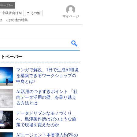
ペーパー
・中級者向けAI
その他
マイページ
ws
その他の特集
イトペーパー
マンガで解説、1日で生成AI環境
を構築できるワークショップの
中身とは?
AI活用のつまずきポイント 「社
k
内データ活用の壁」を乗り越え
る方法とは
データドリブンなモノづくり
へ、島津製作所はどのような施
策で現場を変えたのか
AIエージェント本番導入約5%の