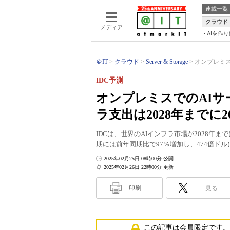
連載一覧
クラウド
メディア
AIを作
＠IT
クラウド
Server & Storage
オンプレミス
IDC予測
オンプレミスでのAIサ
ラ支出は2028年までに
IDCは、世界のAIインフラ市場が2028年ま
期には前年同期比で97％増加し、474億ド
2025年02月25日 08時00分 公開
2025年02月26日 22時00分 更新
印刷
見る
この記事は会員限定です。