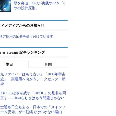
壁を突破、CIOが実践すべき「8
つの設計原則」
ティメディアからのお知らせ
リア採用の応募を受け付けています
ver & Storage 記事ランキング
月間
本日
光ファイバーはもう古い」「2035年宇宙
の旅」 実運用へ向かうデータセンター新
技術
OBOLっぽさを残す「JaBOL」の是非を問
直す――Javaらしさはもう問題じゃない
富士通も日立も去る、日本での「メインフ
レーム脱却」が一筋縄ではいかない理由