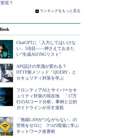
う実現？
»
ランキングをもっと見る
Book
ChatGPTに「入力してはいけな
い」5項目――押さえておきた
い“生成AIのNGリスト”
API設計の常識が変わる？
HTTP新メソッド「QUERY」と
セキュリティ対策を学ぶ
フロンティアAIとサイバーセキ
ュリティ対策の現在地 「17万
行のAIコード分析」事例と公的
ガイドラインが示す道筋
「無線LANがつながらない」の
苦情をゼロに 3つの現場に学ぶ
ネットワーク改善術