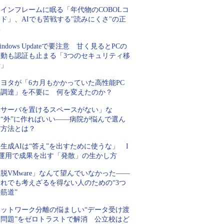
インフレームに眠る「年代物のCOBOLコ
ド」、AIでも苦戦する"読みにくさ"の正
体
indows Updateで要注意 甘く見るとPCの
起動も認証も止まる「3つのセキュリティ移
行」
トヨタが「6カ月もかかっていた高性能PC
の調達」を不要に 何を変えたのか？
「サーバを置けるスペースがない」な
ら“外”に作ればいい――病院が悩んで選ん
だ方法とは？
生成AIは“答え”を出すために使うな」 I
T運用で成果を出す「発散」の生かし方
脱VMware」なんて望んでいなかった――
それでも考えざるを得ない人のための“3つ
筋道”
ネットワーク分離の悩ましい“データ受け渡
し問題”をゼロトラストで解消 公立校はど