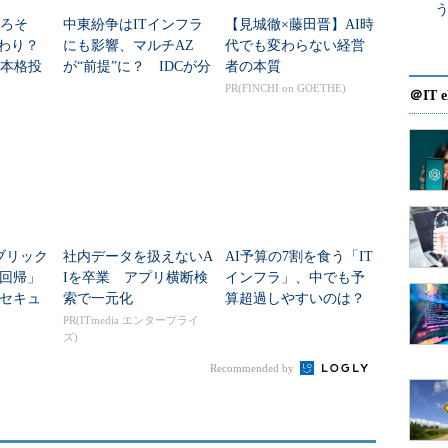
そろそ
中東紛争はITインフラ
【見城徹×藤田晋】AI時
終わり？
にも影響、マルチAZ
代でも変わらない経営
、本格投
が“前提”に？ IDCが分
者の本質
析
PR(FINCHI on GOETHE)
＠IT e
ブリック
社内データを扱えないA
AI予算の7割を食う「IT
回帰」
Iを卒業 アプリ横断検
インフラ」、中でも予
セキュ
索で一元化
算超過しやすいのは？
語れな
医療機関調査
PR(ITmedia エンタープライ
ズ)
Recommended by