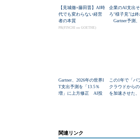
【見城徹×藤田晋】AI時
企業のAI支出
代でも変わらない経営
ろ“様子見”は
者の本質
Gartner予測
資の行方は
PR(FINCHI on GOETHE)
Gartner、2026年の世界I
この1年で「パ
T支出予測を「13.5％
クラウドからの
増」に上方修正 AI投
を加速させた、
資で広がる「分野間の
リティだけでは
成長差」
い変化
関連リンク