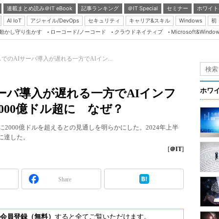
連載まとめ読み＠IT eBook
記事ランキング
＠IT Special
セミナー
ホワイト
AI IoT
アジャイル/DevOps
セキュリティ
キャリア&スキル
Windows
初
り動かし守り生かす
ローコード/ノーコード
クラウドネイティブ
Microsoft&Windo
Server & Storage
HTML5 + UX
でのAIサーバ導入が遅れる一方でAIイン...
Smart & Social
Coding Edge
ーバ導入が遅れる一方でAIインフ
ホワ
Java Agile
2000億ドル超に なぜ？
Database Expert
でに2000億ドルを超えるとの見通しを明らかにした。2024年上半
Linux ＆ OSS
ルに達した。
Master of IP Networ
[
＠IT
]
Security & Trust
Share
Test & Tools
Insider.NET
ブログ
会員登録（無料）
すると全てご覧いただけます。