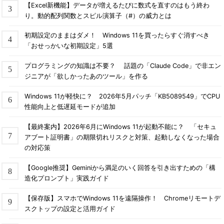
【Excel新機能】データが増えるたびに数式を直すのはもう終わ
り。動的配列関数とスピル演算子（#）の威力とは
初期設定のままはダメ！ Windows 11を買ったらすぐ消すべき
「おせっかいな初期設定」5選
プログラミングの知識は不要？ 話題の「Claude Code」で非エン
ジニアが「欲しかったあのツール」を作る
Windows 11が軽快に？ 2026年5月パッチ「KB5089549」でCPU
性能向上と低遅延モードが追加
【最終案内】2026年6月にWindows 11が起動不能に？ 「セキュ
アブート証明書」の期限切れリスクと対策、起動しなくなった場合
の対応策
【Google推奨】Geminiから満足のいく回答を引き出すための「構
造化プロンプト」実践ガイド
【保存版】スマホでWindows 11を遠隔操作！ Chromeリモートデ
スクトップの設定と活用ガイド