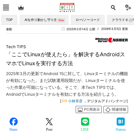
TOP
AIを作り動かし守り生かす
ロー/ノーコード
クラウドネイ
2026年3月5日 更新
連載
2025年3月14日 公開
Tech TIPS
「ここでLinuxが使えたら」を解決するAndroidス
マホでLinuxを実行する方法
2025年3月の更新でAndroid 15に対して、Linuxターミナルの機能
が有効になった。まだ試験運用段階だが、Linuxターミナルを使
った作業が可能になっている。そこで、本Tech TIPSでは、
AndroidでLinuxターミナルを有効にする方法を紹介しよう。
[
小林章彦
，デジタルアドバンテージ]
PC用表示
関連情報
Share
Post
LINE
Hatena