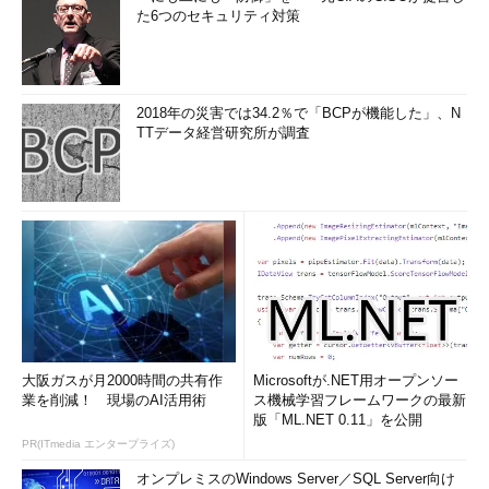
た6つのセキュリティ対策
2018年の災害では34.2％で「BCPが機能した」、N
TTデータ経営研究所が調査
大阪ガスが月2000時間の共有作
Microsoftが.NET用オープンソー
業を削減！ 現場のAI活用術
ス機械学習フレームワークの最新
版「ML.NET 0.11」を公開
PR(ITmedia エンタープライズ)
オンプレミスのWindows Server／SQL Server向け