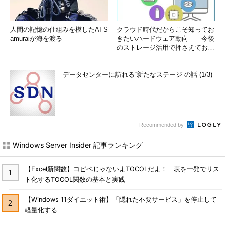
人間の記憶の仕組みを模したAI-S
クラウド時代だからこそ知ってお
amuraiが海を渡る
きたいハードウェア動向――今後
のストレージ活用で押さえておき
たい3つのキーワードとは (1...
データセンターに訪れる“新たなステージ”の話 (1/3)
Recommended by
Windows Server Insider 記事ランキング
【Excel新関数】コピペじゃないよTOCOLだよ！ 表を一発でリス
ト化するTOCOL関数の基本と実践
【Windows 11ダイエット術】「隠れた不要サービス」を停止して
軽量化する