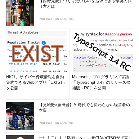
【西野亮廣】つくりたいものを追求できる環境の作
り方とは
PR(FINCHI on GOETHE)
NICT、サイバー脅威情報を自動
Microsoft、プログラミング言語
集約できるWebアプリ「EXIST」
「TypeScript 3.4」のリリース候
を公開
補版（RC）を公開
【見城徹×藤田晋】AI時代でも変わらない経営者の
本質
PR(FINCHI on GOETHE)
一にも二にも「防御」を――元CIAのCISOが提言し